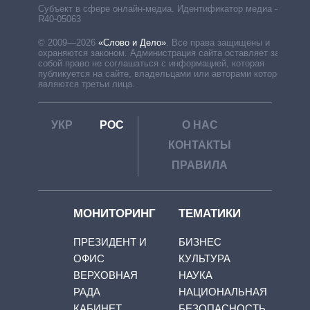
Субъект в сфере онлайн-медиа. Идентификатор медиа –
R40-05063
© 2009—2026
«Слово и Дело»
.
Все права защищены и
охраняются законом. Администрация сайта оставляет за
собой право не соглашаться с информацией, которая
публикуется на сайте, владельцами или авторами которой
являются третьи лица.
УКР
РОС
О НАС
КОНТАКТЫ
ПРАВИЛА
МОНИТОРИНГ
ТЕМАТИКИ
ПРЕЗИДЕНТ И
БИЗНЕС
ОФИС
КУЛЬТУРА
ВЕРХОВНАЯ
НАУКА
РАДА
НАЦИОНАЛЬНАЯ
КАБИНЕТ
БЕЗОПАСНОСТЬ