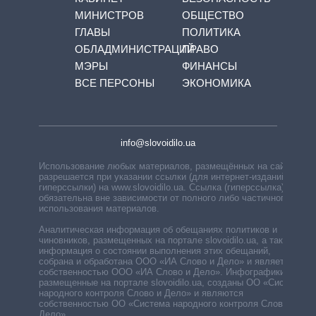
МИНИСТРОВ
ОБЩЕСТВО
ГЛАВЫ
ПОЛИТИКА
ОБЛАДМИНИСТРАЦИЙ
ПРАВО
МЭРЫ
ФИНАНСЫ
ВСЕ ПЕРСОНЫ
ЭКОНОМИКА
info@slovoidilo.ua
Использование любых материалов, размещённых на сайте,
разрешается при указании ссылки (для интернет-изданий —
гиперссылки) на www.slovoidilo.ua. Ссылка (гиперссылка)
обязательна вне зависимости от полного либо частичного
использования материалов.
Аналитическая информация об обещаниях политиков и
чиновников, размещенных на портале slovoidilo.ua, а также
информация о состоянии выполнения этих обещаний,
собрана и обработана ООО «ИА Слово и Дело» и является
собственностью ООО «ИА Слово и Дело». Инфографики,
размещенные на портале slovoidilo.ua, созданы ОО «Система
народного контроля Слово и Дело» и являются
собственностью ОО «Система народного контроля Слово и
Дело».