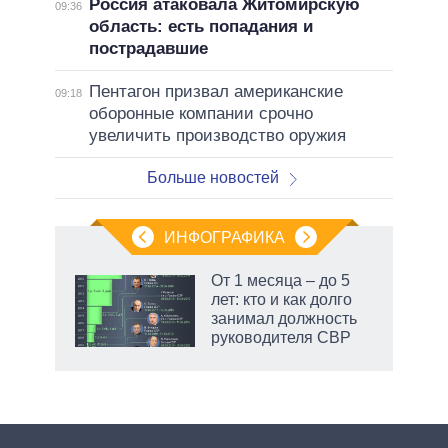
Россия атаковала Житомирскую
09:36
область: есть попадания и
пострадавшие
Пентагон призвал американские
09:18
оборонные компании срочно
увеличить производство оружия
Больше новостей
ИНФОГРАФИКА
От 1 месяца – до 5
лет: кто и как долго
не за
занимал должность
асть
руководителя СВР
елью