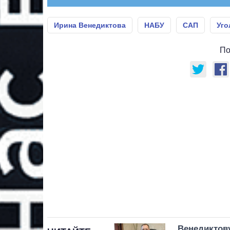
Ирина Венедиктова
НАБУ
САП
Уго
По
Венедиктову