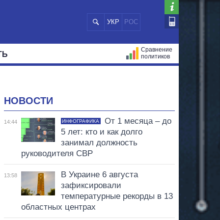
УКР
РОС
Сравнение
ТЬ
политиков
СТРАЦИЙ
МЭРЫ
ВСЕ ПЕРСОНЫ
НОВОСТИ
От 1 месяца – до
ИНФОГРАФИКА
14:44
5 лет: кто и как долго
занимал должность
руководителя СВР
В Украине 6 августа
13:58
зафиксировали
температурные рекорды в 13
областных центрах