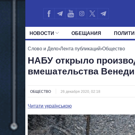
НОВОСТИ
ОБЕЩАНИЯ
ПОЛИТИ
ВСЕ ПОЛИТИКИ
ПРЕЗИДЕНТ И ОФ
Слово и Дело
›
Лента публикаций
›
Общество
НАБУ открыло производ
вмешательства Венедик
ОБЩЕСТВО
26 декабря 2020, 02:18
Читати українською