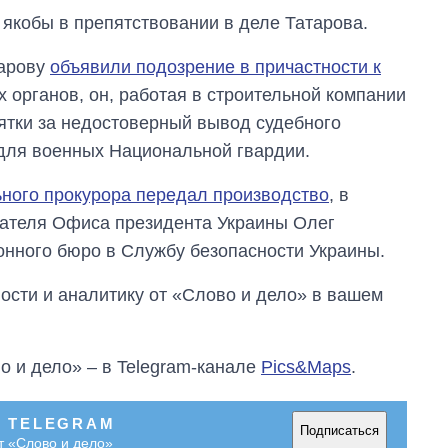
обороны за 13 лет
якобы в препятствовании в деле Татарова.
войны с россией
тарову
объявили подозрение в причастности к
 органов, он, работая в строительной компании
зятки за недостоверный вывод судебного
 для военных Национальной гвардии.
ного прокурора передал производство
, в
дателя Офиса президента Украины Олег
онного бюро в Службу безопасности Украины.
сти и аналитику от «Слово и дело» в вашем
о и дело» – в Telegram-канале
Pics&Maps
.
В TELEGRAM
Подписаться
т «Слово и дело»