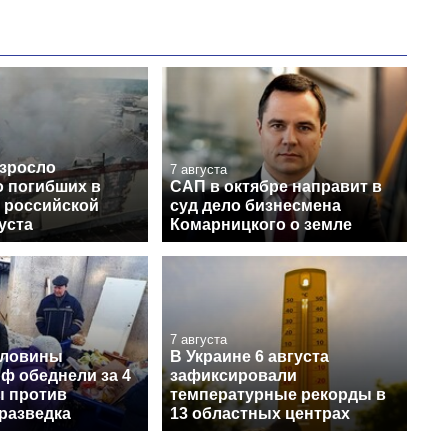
озросло
7 августа
о погибших в
САП в октябре направит в
е российской
суд дело бизнесмена
густа
Комарницкого о земле
7 августа
оловины
В Украине 6 августа
ф обеднели за 4
зафиксировали
ы против
температурные рекорды в
разведка
13 областных центрах