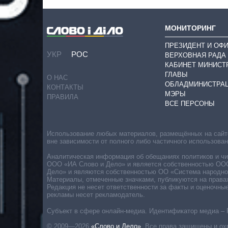
МОНИТОРИНГ
ПРЕЗИДЕНТ И ОФ
УКР
РОС
ВЕРХОВНАЯ РАДА
КАБИНЕТ МИНИСТ
ГЛАВЫ
О НАС
ОБЛАДМИНИСТРА
КОНТАКТЫ
МЭРЫ
ПРАВИЛА
ВСЕ ПЕРСОНЫ
Использование любых материалов, размещённых на сайте,
вне зависимости от полного либо частичного использова
Аналитическая информация об обещаниях политиков и чин
ООО «ИА Слово и Дело» и является собственностью ООО 
Дело» и являются собственностью ОО «Система народног
Материалы, отмеченные значками, публикуются на права
Редакция не несет ответственности за факты и оценочны
рекламы несет рекламодатель.
Субъект в сфере онлайн-медиа. Идентификатор медиа – 
© 2009—2026
«Слово и Дело»
.
Все права защищены и ох