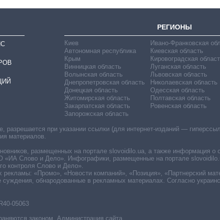
РЕГИОНЫ
Киев
Ивано-Франковская об
ИС
Автономная республика
Киевская область
Крым
Кировоградская област
РОВ
Винницкая область
Луганская область
Волынская область
Львовская область
ЦИЙ
Днепропетровская область
Николаевская область
Донецкая область
Одесская область
Житомирская область
Полтавская область
Закарпатская область
Ровенская область
Запорожская область
 разрешается при указании ссылки (для интернет-изданий — гиперссылки
ния материалов.
овников, размещенных на портале slovoidilo.ua, а также информация о 
«ИА Слово и Дело». Инфографики, размещенные на портале slovoidilo.
о контроля Слово и Дело».
х рекламы: «Промо», «Новости компаний», «Позиция», «Партнерский мат
е суждения, обнародованные в рекламных материалах. Согласно украин
R40-05063
раняются законом. Администрация сайта