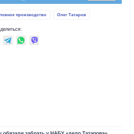
ловное производство
Олег Татаров
делиться:
 обязали забрать у НАБУ «дело Татарова»