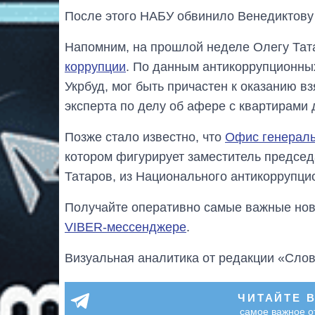
После этого НАБУ обвинило Венедиктову 
Напомним, на прошлой неделе Олегу Та
коррупции
. По данным антикоррупционных
Укрбуд, мог быть причастен к оказанию в
эксперта по делу об афере с квартирами
Позже стало известно, что
Офис генераль
котором фигурирует заместитель предсе
Татаров, из Национального антикоррупци
Получайте оперативно самые важные ново
VIBER-мессенджере
.
Визуальная аналитика от редакции «Слов
ЧИТАЙТЕ 
самое важное о