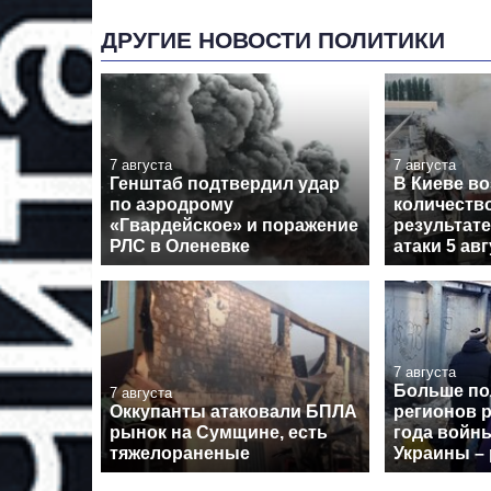
ДРУГИЕ НОВОСТИ ПОЛИТИКИ
7 августа
7 августа
Генштаб подтвердил удар
В Киеве в
по аэродрому
количеств
«Гвардейское» и поражение
результат
РЛС в Оленевке
атаки 5 ав
7 августа
Больше п
7 августа
Оккупанты атаковали БПЛА
регионов р
рынок на Сумщине, есть
года войн
тяжелораненые
Украины – 