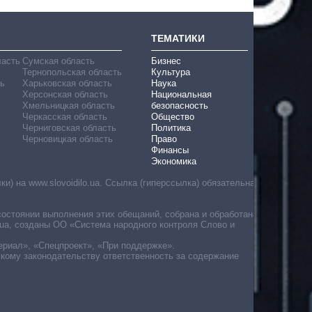
ТЕМАТИКИ
ласть
Сумская область
Бизнес
Тернопольская область
Культура
ь
Харьковская область
Наука
Херсонская область
Национальная
Хмельницкая область
безопасность
Черкасская область
Общество
Черниговская область
Политика
Черновицкая область
Право
Финансы
Экономика
) на www.slovoidilo.ua. Ссылка (гиперссылка) обязательна
состоянии выполнения этих обещаний, собрана и обработана
ua, созданы ОО «Система народного контроля Слово и
ериал», «Спецпроект», «При поддержке».
скому законодательству ответственность за содержание