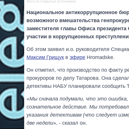
Фото из открытых источников
Национальное антикоррупционное бюро
возможного вмешательства генпроку
заместителя главы Офиса президента 
участии в коррупционных преступлени
Об этом заявил и.о. руководителя Специ
Максим Грищук
в
эфире
Нromadske.
Он отметил, что производство по факту 
прокуроров по делу Татарова. Она сделала
детективы НАБУ планировали сообщить Т
«
Мы сначала подумали, что это ошибка,
сознательное действие. Мы потребовали
указания детективам (что следует измен
две недели
», - сказал он.