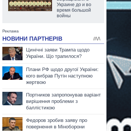
Украине до и во
время большой
войны
аспирант