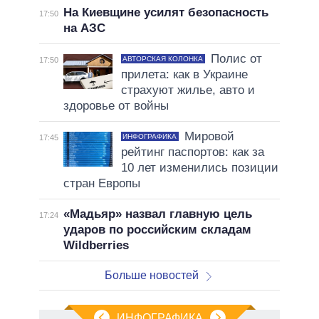
На Киевщине усилят безопасность
17:50
на АЗС
Полис от
АВТОРСКАЯ КОЛОНКА
17:50
прилета: как в Украине
страхуют жилье, авто и
здоровье от войны
Мировой
ИНФОГРАФИКА
17:45
рейтинг паспортов: как за
10 лет изменились позиции
стран Европы
«Мадьяр» назвал главную цель
17:24
ударов по российским складам
Wildberries
Больше новостей
ИНФОГРАФИКА