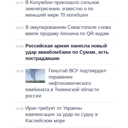
В Колумбии произошло сильное
20:47
землетрясение, известно о по
меньшей мере 70 погибших
В оккупированном Севастополе снова
19:53
ввели продажу бензина по QR-кодам
Российская армия нанесла новый
19:20
удар авиабомбами по Сумам, есть
пострадавшие
Генштаб ВСУ подтвердил
18:39
поражение
нефтехимического
комбината в Тюменской области
россии
Иран требует от Украины
18:06
компенсации за удар по судну в
Каспийском море