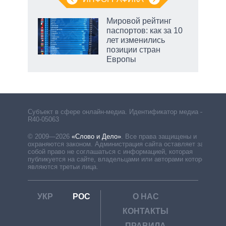
Мировой рейтинг
паспортов: как за 10
лет изменились
позиции стран
Европы
Субъект в сфере онлайн-медиа. Идентификатор медиа –
R40-05063
© 2009—2026
«Слово и Дело»
.
Все права защищены и
охраняются законом. Администрация сайта оставляет за
собой право не соглашаться с информацией, которая
публикуется на сайте, владельцами или авторами которой
являются третьи лица.
УКР
РОС
О НАС
КОНТАКТЫ
ПРАВИЛА