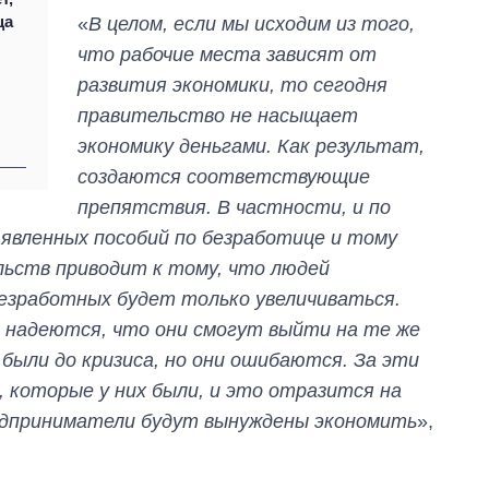
ца
«
В целом, если мы исходим из того,
что рабочие места зависят от
развития экономики, то сегодня
правительство не насыщает
экономику деньгами. Как результат,
создаются соответствующие
препятствия. В частности, и по
явленных пособий по безработице и тому
льств приводит к тому, что людей
безработных будет только увеличиваться.
и надеются, что они смогут выйти на те же
были до кризиса, но они ошибаются. За эти
Экономика ИИ-
 которые у них были, и это отразится на
гигантов: сколько
стоят и
редприниматели будут вынуждены экономить
»,
зарабатывают
OpenAI и Anthropic