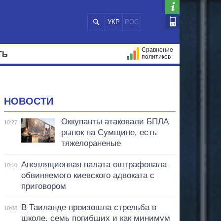
УКР
РОС
Сравнение
ТЬ
политиков
СТРАЦИЙ
МЭРЫ
ВСЕ ПЕРСОНЫ
НОВОСТИ
Оккупанты атаковали БПЛА
10:27
рынок на Сумщине, есть
тяжелораненые
Апелляционная палата оштрафовала
10:10
обвиняемого киевского адвоката с
приговором
В Таиланде произошла стрельба в
10:08
школе, семь погибших и как минимум