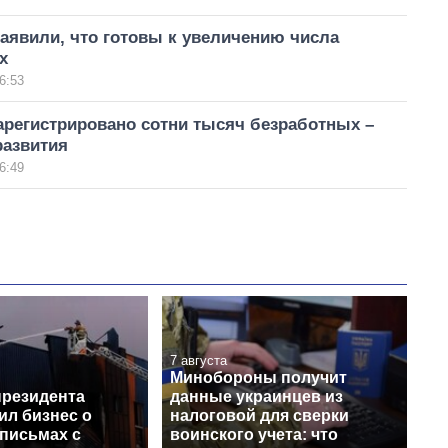
аявили, что готовы к увеличению числа
х
6:53
арегистрировано сотни тысяч безработных –
азвития
6:49
7 августа
Минобороны получит
президента
данные украинцев из
ил бизнес о
налоговой для сверки
письмах с
воинского учета: что