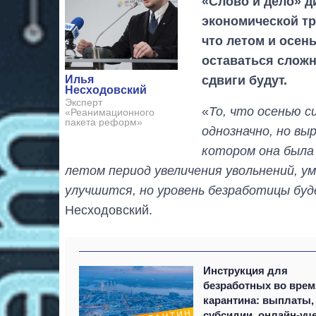
«Слово и дело» д
экономической т
что летом и осен
оставаться слож
сдвиги будут.
Илья
Несходовский
Эксперт
«
То, что осенью с
«Реанимационного
пакета реформ»
однозначно, но вы
котором она была 
летом период увеличения увольнений, у
улучшится, но уровень безработицы бу
Несходовский.
Инструкция для
безработных во врем
карантина: выплаты,
субсидии, онлайн-уче