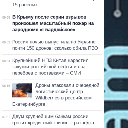
15 раненых
В Крыму после серии взрывов
09:58
произошел масштабный пожар на
аэродроме «Гвардейское»
Россия ночью выпустила по Украине
09:32
почти 150 дронов: сколько сбила ПВО
Крупнейший НПЗ Китая нарастил
08:54
закупки российской нефти из-за
перебоев с поставками – СМИ
Дроны атаковали очередной
08:16
логистический центр
Wildberries в российском
Екатеринбурге
Двум крупнейшим банкам россии
07:51
грозит кредитный кризис – разведка