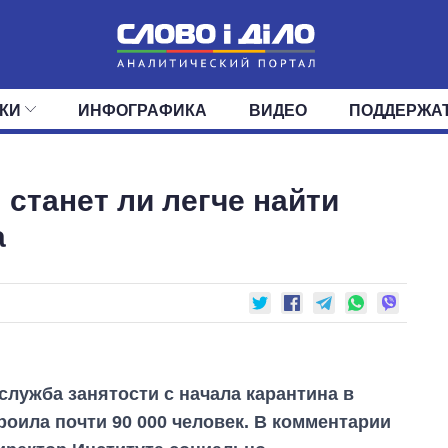
КИ
ИНФОГРАФИКА
ВИДЕО
ПОДДЕРЖА
ИС
ЛЕНТА
ВЕРХОВНАЯ РАДА
СОБЫТИЯ
СТАТЬИ
КАБИНЕТ МИНИСТРОВ
МНЕНИЯ
ОБЗОРЫ
ГЛАВЫ ОБЛАДМИНИ
ДАЙДЖЕСТЫ
 станет ли легче найти
ПОЛИТИКА
ДЕПУТАТЫ
ЭКОНОМИКА
КОМИТЕТЫ
ФРАКЦИИ
ОБЩЕСТВО
ОКРУГА
МИР
а
служба занятости с начала карантина в
роила почти 90 000 человек. В комментарии