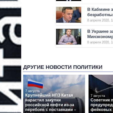
В Кабмине з
безработны
8 апреля 2020, 1
В Украине з
Минэкономр
8 апреля 2020, 1
ДРУГИЕ НОВОСТИ ПОЛИТИКИ
7 августа
Крупнейший НПЗ Китая
7 августа
нарастил закупки
Советник 
российской нефти из-за
предупред
перебоев с поставками –
фейковых 