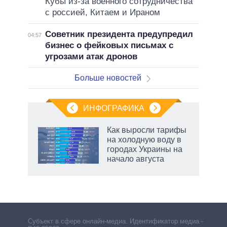
Кубы из-за военного сотрудничества
с россией, Китаем и Ираном
Советник президента предупредил
04:57
бизнес о фейковых письмах с
угрозами атак дронов
Больше новостей
ИНФОГРАФИКА
еля
Как выросли тарифы
на холодную воду в
городах Украины на
начало августа
маги
Субъект в сфере онлайн-медиа. Идентификатор медиа –