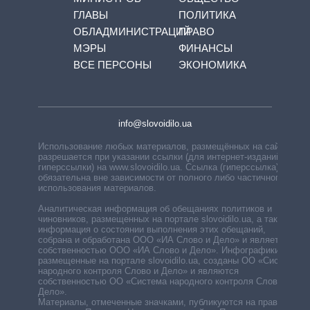
ГЛАВЫ
ПОЛИТИКА
ОБЛАДМИНИСТРАЦИЙ
ПРАВО
МЭРЫ
ФИНАНСЫ
ВСЕ ПЕРСОНЫ
ЭКОНОМИКА
info@slovoidilo.ua
Использование любых материалов, размещённых на сайте,
разрешается при указании ссылки (для интернет-изданий —
гиперссылки) на www.slovoidilo.ua. Ссылка (гиперссылка)
обязательна вне зависимости от полного либо частичного
использования материалов.
Аналитическая информация об обещаниях политиков и
чиновников, размещенных на портале slovoidilo.ua, а также
информация о состоянии выполнения этих обещаний,
собрана и обработана ООО «ИА Слово и Дело» и является
собственностью ООО «ИА Слово и Дело». Инфографики,
размещенные на портале slovoidilo.ua, созданы ОО «Система
народного контроля Слово и Дело» и являются
собственностью ОО «Система народного контроля Слово и
Дело».
Материалы, отмеченные значками, публикуются на правах