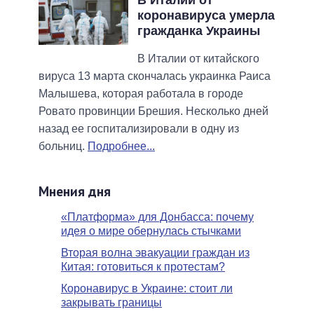
коронавируса умерла
гражданка Украины
В Италии от китайского
вируса 13 марта скончалась украинка Раиса
Малышева, которая работала в городе
Ровато провинции Брешия. Несколько дней
назад ее госпитализировали в одну из
больниц.
Подробнее...
Мнения дня
«Платформа» для Донбасса: почему
идея о мире обернулась стычками
Вторая волна эвакуации граждан из
Китая: готовиться к протестам?
Коронавирус в Украине: стоит ли
закрывать границы