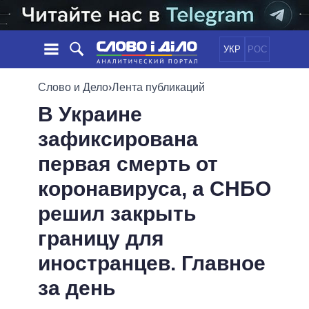
УКР
РОС
НОВОСТИ
Слово и Дело
›
Лента публикаций
В Украине
ОБЕЩАНИЯ
ЛЕНТА
ПОЛИТИКА
зафиксирована
СОБЫТИЯ
ЭКОНОМИКА
ПОЛИТИКИ
первая смерть от
СТАТЬИ
ОБЩЕСТВО
ИНФОГРАФИКА
МНЕНИЯ
МИР
ВСЕ ПОЛИТИКИ
коронавируса, а СНБО
ОБЗОРЫ
ПРЕЗИДЕНТ И ОФИС
решил закрыть
ВИДЕО
ДАЙДЖЕСТЫ
ВЕРХОВНАЯ РАДА
границу для
ПОДДЕРЖАТЬ
КАБИНЕТ МИНИСТРОВ
иностранцев. Главное
ГЛАВЫ ОБЛАДМИНИСТРАЦИЙ
СРАВНЕНИЕ ПОЛИТИКОВ
МЭРЫ
за день
ВСЕ ПЕРСОНЫ