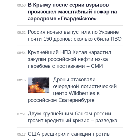
В Крыму после серии взрывов
09:58
произошел масштабный пожар на
аэродроме «Гвардейское»
Россия ночью выпустила по Украине
09:32
почти 150 дронов: сколько сбила ПВО
Крупнейший НПЗ Китая нарастил
08:54
закупки российской нефти из-за
перебоев с поставками – СМИ
Дроны атаковали
08:16
очередной логистический
центр Wildberries в
российском Екатеринбурге
Двум крупнейшим банкам россии
07:51
грозит кредитный кризис – разведка
США расширили санкции против
05:17