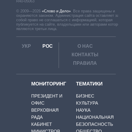
R40-05063
© 2009—2026
«Слово и Дело»
.
Все права защищены и
охраняются законом. Администрация сайта оставляет за
собой право не соглашаться с информацией, которая
публикуется на сайте, владельцами или авторами которой
являются третьи лица.
УКР
РОС
О НАС
КОНТАКТЫ
ПРАВИЛА
МОНИТОРИНГ
ТЕМАТИКИ
ПРЕЗИДЕНТ И
БИЗНЕС
ОФИС
КУЛЬТУРА
ВЕРХОВНАЯ
НАУКА
РАДА
НАЦИОНАЛЬНАЯ
КАБИНЕТ
БЕЗОПАСНОСТЬ
МИНИСТРОВ
ОБЩЕСТВО