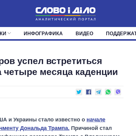
КИ
ИНФОГРАФИКА
ВИДЕО
ПОДДЕРЖА
ИС
ЛЕНТА
ВЕРХОВНАЯ РАДА
СОБЫТИЯ
СТАТЬИ
КАБИНЕТ МИНИСТРОВ
МНЕНИЯ
ОБЗОРЫ
ГЛАВЫ ОБЛАДМИНИ
ДАЙДЖЕСТЫ
ров успел встретиться
ПОЛИТИКА
ДЕПУТАТЫ
ЭКОНОМИКА
КОМИТЕТЫ
ФРАКЦИИ
ОБЩЕСТВО
ОКРУГА
МИР
а четыре месяца каденции
ША и Украины стало известно о
начале
чменту Дональда Трампа.
Причиной стал