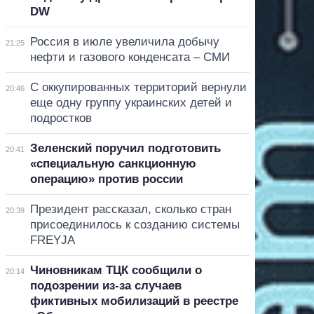
DW
Россия в июле увеличила добычу
21:25
нефти и газового конденсата – СМИ
С оккупированных территорий вернули
20:46
еще одну группу украинских детей и
подростков
Зеленский поручил подготовить
20:41
«специальную санкционную
операцию» против россии
Президент рассказал, сколько стран
20:39
присоединилось к созданию системы
FREYJA
Чиновникам ТЦК сообщили о
20:14
подозрении из-за случаев
фиктивных мобилизаций в реестре