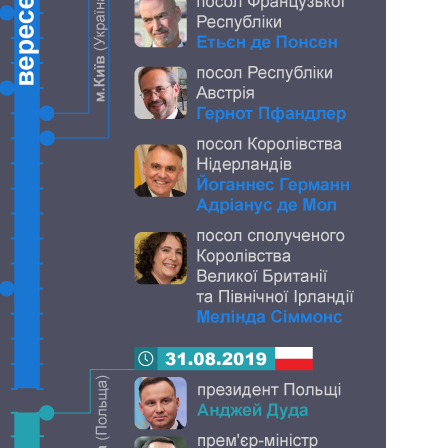
поступающих в
бакалавриат,
магистратуру и
аспирантуру