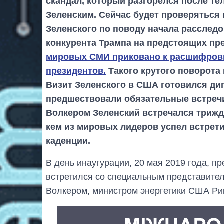
скандал, который разгорелся после т
Зеленским. Сейчас будет проверяться 
Зеленского по поводу начала расследо
конкурента Трампа на предстоящих пр
мировых СМИ приковано к расшифровк
президентов.
Такого крутого поворота
Визит Зеленского в США готовился ди
предшествовали обязательные встречи 
Волкером Зеленский встречался трижд
кем из мировых лидеров успел встрети
каденции.
В день инаугурации, 20 мая 2019 года, 
встретился со специальным представите
Волкером, министром энергетики США Р