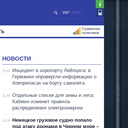
УКР
РОС
Сравнение
ТЬ
политиков
СТРАЦИЙ
МЭРЫ
ВСЕ ПЕРСОНЫ
НОВОСТИ
Инцидент в аэропорту Лейпцига: в
22:03
Германии опровергли информацию о
боеприпасах на борту самолета
Отдельные списки для зимы и лета:
21:49
Кабмин изменит правила
распределения электроэнергии
Немецкое грузовое судно попало
21:29
под атаку дронами в Черном море –