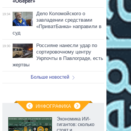
«Оберег»
Дело Коломойского о
19:34
завладении средствами
«ПриватБанка» направили в
суд
Россияне нанесли удар по
19:30
сортировочному центру
Укрпочты в Павлограде, есть
жертвы
Больше новостей
ИНФОГРАФИКА
Экономика ИИ-
гигантов: сколько
стоят и