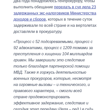
Два года понадобилось генпрокурору, чтобы
выполнить обещание
передать в суд дела 23
задержанных экс-налоговиков Министерства
доходов и сборов
, которых в течение суток
задерживали по всей стране и на вертолетах
доставляли в прокуратуру.
«Процесс с 52 подозреваемыми, процесс с
92 адвокатами, процесс с 1209 томами за
преступления о хищении 104 миллиардов
гривен. Мы завершили это следствие
только благодаря партнерской помощи
МВД. Также я горжусь деятельностью
военных прокуроров, которые, несмотря
на огромные вызовы – и технического, и
правового характера, – смогли всей
стране продемонстрировать
эффективное задержание, следствие и
сегодня этап передачи (дела – ред.) в суд»
,