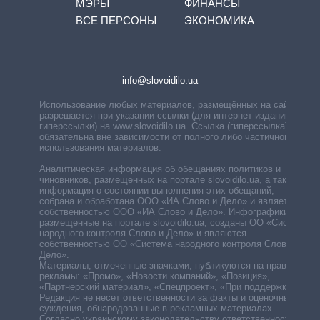
МЭРЫ
ФИНАНСЫ
ВСЕ ПЕРСОНЫ
ЭКОНОМИКА
info@slovoidilo.ua
Использование любых материалов, размещённых на сайте,
разрешается при указании ссылки (для интернет-изданий —
гиперссылки) на www.slovoidilo.ua. Ссылка (гиперссылка)
обязательна вне зависимости от полного либо частичного
использования материалов.
Аналитическая информация об обещаниях политиков и
чиновников, размещенных на портале slovoidilo.ua, а также
информация о состоянии выполнения этих обещаний,
собрана и обработана ООО «ИА Слово и Дело» и является
собственностью ООО «ИА Слово и Дело». Инфографики,
размещенные на портале slovoidilo.ua, созданы ОО «Система
народного контроля Слово и Дело» и являются
собственностью ОО «Система народного контроля Слово и
Дело».
Материалы, отмеченные значками, публикуются на правах
рекламы: «Промо», «Новости компаний», «Позиция»,
«Партнерский материал», «Спецпроект», «При поддержке».
Редакция не несет ответственности за факты и оценочные
суждения, обнародованные в рекламных материалах.
Согласно украинскому законодательству ответственность за