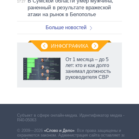
В Сумской области умер мужчина,
17:27
раненный в результате вражеской
атаки на рынок в Белополье
Больше новостей
ИНФОГРАФИКА
 как
От 1 месяца – до 5
чипы
лет: кто и как долго
ды и
занимал должность
т на
руководителя СВР
Субъект в сфере онлайн-медиа. Идентификатор медиа –
R40-05063
© 2009—2026
«Слово и Дело»
.
Все права защищены и
охраняются законом. Администрация сайта оставляет за