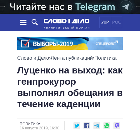
УКР
РОС
НОВОСТИ
ОБЕЩАНИЯ
ЛЕНТА
ПОЛИТИКА
Слово и Дело
›
Лента публикаций
›
Политика
СОБЫТИЯ
ЭКОНОМИКА
ПОЛИТИКИ
Луценко на выход: как
СТАТЬИ
ОБЩЕСТВО
генпрокурор
ИНФОГРАФИКА
МНЕНИЯ
МИР
ВСЕ ПОЛИТИКИ
выполнял обещания в
ОБЗОРЫ
ПРЕЗИДЕНТ И ОФИС
ВИДЕО
ДАЙДЖЕСТЫ
ВЕРХОВНАЯ РАДА
течение каденции
ПОДДЕРЖАТЬ
КАБИНЕТ МИНИСТРОВ
ГЛАВЫ ОБЛАДМИНИСТРАЦИЙ
СРАВНЕНИЕ ПОЛИТИКОВ
ПОЛИТИКА
МЭРЫ
16 августа 2019, 16:30
ВСЕ ПЕРСОНЫ