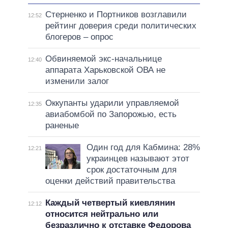
Стерненко и Портников возглавили
12:52
рейтинг доверия среди политических
блогеров – опрос
Обвиняемой экс-начальнице
12:40
аппарата Харьковской ОВА не
изменили залог
Оккупанты ударили управляемой
12:35
авиабомбой по Запорожью, есть
раненые
Один год для Кабмина: 28%
12:21
украинцев называют этот
срок достаточным для
оценки действий правительства
Каждый четвертый киевлянин
12:12
относится нейтрально или
безразлично к отставке Федорова