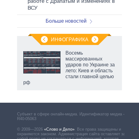
работе с Драпатым и изменениях в
ВСУ
Больше новостей
ИНФОГРАФИКА
 5
Восемь
го
массированных
сть
ударов по Украине за
ВР
лето: Киев и область
стали главной целью
рф
маги
Субъект в сфере онлайн-медиа. Идентификатор медиа –
R40-05063
© 2009—2026
«Слово и Дело»
.
Все права защищены и
охраняются законом. Администрация сайта оставляет за
собой право не соглашаться с информацией, которая