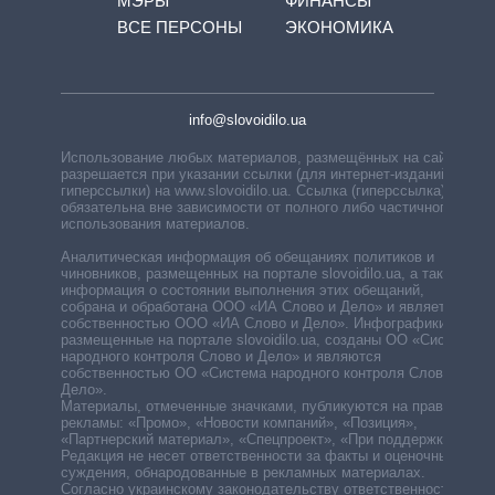
МЭРЫ
ФИНАНСЫ
ВСЕ ПЕРСОНЫ
ЭКОНОМИКА
info@slovoidilo.ua
Использование любых материалов, размещённых на сайте,
разрешается при указании ссылки (для интернет-изданий —
гиперссылки) на www.slovoidilo.ua. Ссылка (гиперссылка)
обязательна вне зависимости от полного либо частичного
использования материалов.
Аналитическая информация об обещаниях политиков и
чиновников, размещенных на портале slovoidilo.ua, а также
информация о состоянии выполнения этих обещаний,
собрана и обработана ООО «ИА Слово и Дело» и является
собственностью ООО «ИА Слово и Дело». Инфографики,
размещенные на портале slovoidilo.ua, созданы ОО «Система
народного контроля Слово и Дело» и являются
собственностью ОО «Система народного контроля Слово и
Дело».
Материалы, отмеченные значками, публикуются на правах
рекламы: «Промо», «Новости компаний», «Позиция»,
«Партнерский материал», «Спецпроект», «При поддержке».
Редакция не несет ответственности за факты и оценочные
суждения, обнародованные в рекламных материалах.
Согласно украинскому законодательству ответственность за