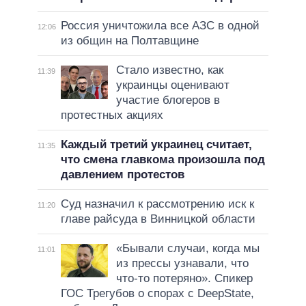
Россия уничтожила все АЗС в одной
12:06
из общин на Полтавщине
Стало известно, как
11:39
украинцы оценивают
участие блогеров в
протестных акциях
Каждый третий украинец считает,
11:35
что смена главкома произошла под
давлением протестов
Суд назначил к рассмотрению иск к
11:20
главе райсуда в Винницкой области
«Бывали случаи, когда мы
11:01
из прессы узнавали, что
что-то потеряно». Спикер
ГОС Трегубов о спорах с DeepState,