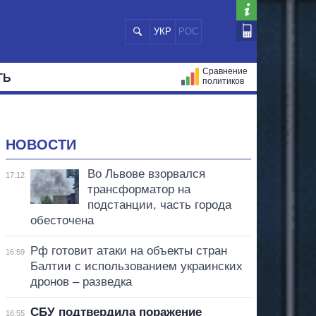
УКР
РОС
Сравнение
ТЬ
политиков
СТРАЦИЙ
МЭРЫ
ВСЕ ПЕРСОНЫ
НОВОСТИ
Во Львове взорвался
17:12
трансформатор на
подстанции, часть города
обесточена
Рф готовит атаки на объекты стран
16:59
Балтии с использованием украинских
дронов – разведка
СБУ подтвердила поражение
16:55