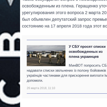
освобожденным из плена. Геращенко уточ
урегулирования этого вопроса 2 марта 2
был объявлен депутатский запрос премье
состоянию на 17 апреля 2018 года этот в
У СБУ просят списки
освобожденных из
плена украинцев
МинВОТ попросить С
надавати списки звільнених із полону бойовиків
українців частинами для прискорення виплати ї
допомоги.
26 марта 2018, 11:10