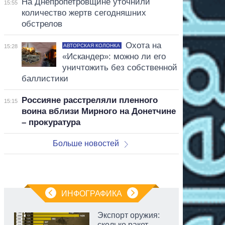
На Днепропетровщине уточнили
15:55
количество жертв сегодняшних
обстрелов
Охота на
АВТОРСКАЯ КОЛОНКА
15:28
«Искандер»: можно ли его
уничтожить без собственной
баллистики
Россияне расстреляли пленного
15:15
воина вблизи Мирного на Донетчине
– прокуратура
Больше новостей
ИНФОГРАФИКА
Экспорт оружия:
сколько ракет,