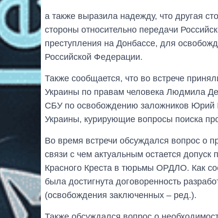
а также выразила надежду, что другая с
стороны относительно передачи Российс
преступления на Донбассе, для освобож
Российской Федерации.
Также сообщается, что во встрече приня
Украины по правам человека Людмила Де
СБУ по освобождению заложников Юрий 
Украины, курирующие вопросы поиска про
Во время встречи обсуждался вопрос о п
связи с чем актуальным остается допуск
Красного Креста в тюрьмы ОРДЛО. Как с
была достигнута договоренность разрабо
(освобождения заключенных – ред.).
Также обсуждался вопрос о необходимост