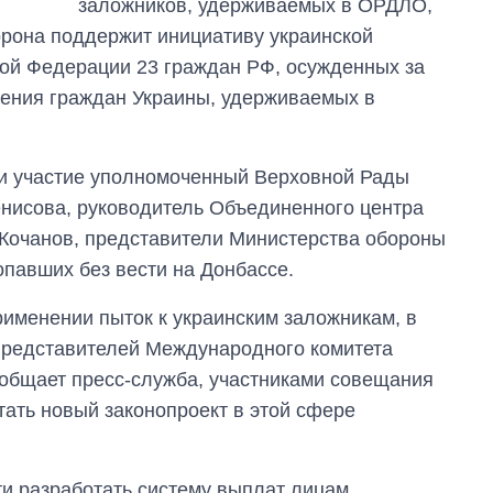
заложников, удерживаемых в ОРДЛО,
выращивали в
торона поддержит инициативу украинской
Украине до и во
время большой
кой Федерации 23 граждан РФ, осужденных за
войны
дения граждан Украины, удерживаемых в
ли участие уполномоченный Верховной Рады
нисова, руководитель Объединенного центра
Кочанов, представители Министерства обороны
павших без вести на Донбассе.
рименении пыток к украинским заложникам, в
 представителей Международного комитета
ообщает пресс-служба, участниками совещания
тать новый законопроект в этой сфере
и разработать систему выплат лицам,