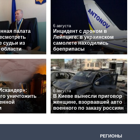
6 августа
нная палата
Инцидент с дроном в
ресмотреть
Лейпциге: в украинском
 судьи из
самолете находились
 области
боеприпасы
Искандер»:
6 августа
его уничтожить
В Киеве вынесли приговор
венной
женщине, взорвавшей авто
и
военного по заказу россиян
РЕГИОНЫ