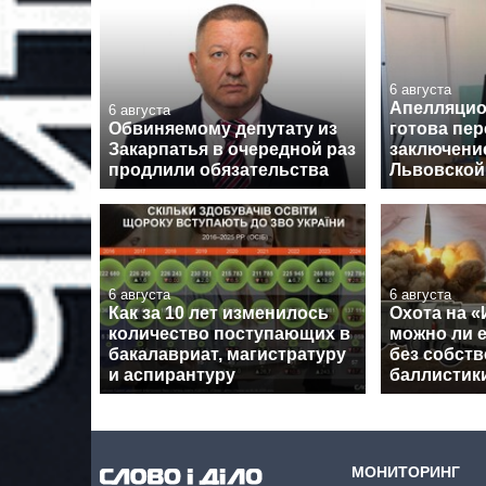
6 августа
Апелляцио
6 августа
Обвиняемому депутату из
готова пе
Закарпатья в очередной раз
заключение
продлили обязательства
Львовской
6 августа
6 августа
Как за 10 лет изменилось
Охота на «
количество поступающих в
можно ли 
бакалавриат, магистратуру
без собст
и аспирантуру
баллистик
МОНИТОРИНГ