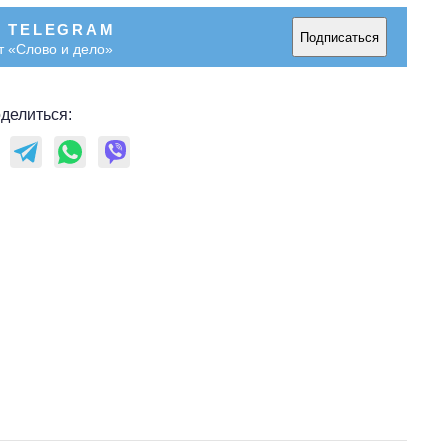
В TELEGRAM
Подписаться
т «Слово и дело»
делиться: