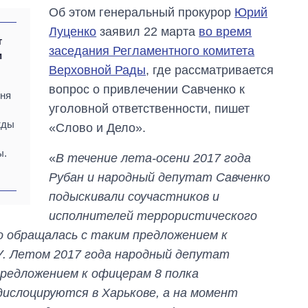
Об этом генеральный прокурор
Юрий
Луценко
заявил 22 марта
во время
т
заседания Регламентного комитета
и
Верховной Рады
, где рассматривается
вопрос о привлечении Савченко к
дня
уголовной ответственности, пишет
жды
«Слово и Дело».
ы.
«
В течение лета-осени 2017 года
Рубан и народный депутат Савченко
подыскивали соучастников и
исполнителей террористического
о обращалась с таким предложением к
. Летом 2017 года народный депутат
предложением к офицерам 8 полка
Как выросли
дислоцируются в Харькове, а на момент
тарифы на
холодную воду в