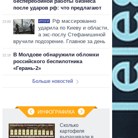
бесперебойной работы бизнеса
после ударов рф: что предлагают
Рф массированно
ИТОГИ
23:00
ударила по Киеву и области,
а экс-послу Стефанишиной
вручили подозрение. Главное за день
В Молдове обнаружили обломки
22:18
российского беспилотника
«Герань-2»
Больше новостей
ИНФОГРАФИКА
Сколько
картофеля
выращивали в