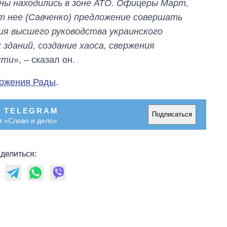
ы находились в зоне АТО. Офицеры Март,
городах Украины
от нее (Савченко) предложение совершать
на начало августа
я высшего руководства украинского
зданий, создание хаоса, свержения
сти
», – сказал он.
тожения Рады
.
В TELEGRAM
Подписаться
т «Слово и дело»
делиться: