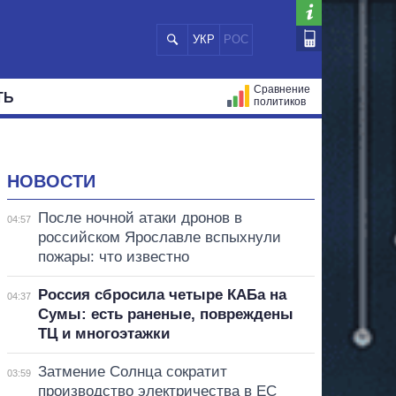
УКР
РОС
Сравнение
ТЬ
политиков
СТРАЦИЙ
МЭРЫ
ВСЕ ПЕРСОНЫ
НОВОСТИ
После ночной атаки дронов в
04:57
российском Ярославле вспыхнули
пожары: что известно
Россия сбросила четыре КАБа на
04:37
Сумы: есть раненые, повреждены
ТЦ и многоэтажки
Затмение Солнца сократит
03:59
производство электричества в ЕС