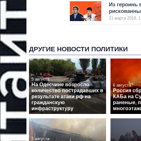
Из героинь 
рискованны
21 марта 2018, 1
ДРУГИЕ НОВОСТИ ПОЛИТИКИ
5 августа
На Одесчине возросло
6 августа
количество пострадавших в
Россия сб
результате атаки рф на
КАБа на С
гражданскую
раненые, 
инфраструктуру
многоэтаж
5 августа