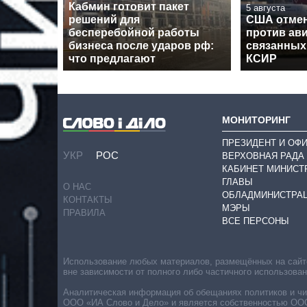
Кабмин готовит пакет
5 августа
решений для
США отмен
бесперебойной работы
против ав
бизнеса после ударов рф:
связанных
что предлагают
КСИР
МОНИТОРИНГ
ПРЕЗИДЕНТ И ОФ
УКР
РОС
ВЕРХОВНАЯ РАДА
КАБИНЕТ МИНИСТ
ГЛАВЫ
О НАС
ОБЛАДМИНИСТРА
КОНТАКТЫ
МЭРЫ
ПРАВИЛА
ВСЕ ПЕРСОНЫ
Использование любых материалов, размещённых на сайте,
вне зависимости от полного либо частичного использова
Аналитическая информация об обещаниях политиков и чин
ООО «ИА Слово и Дело» и является собственностью ООО 