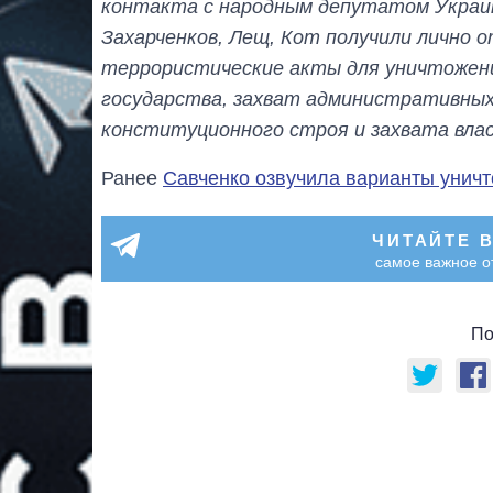
контакта с народным депутатом Украин
Захарченков, Лещ, Кот получили лично 
террористические акты для уничтожени
государства, захват административных 
конституционного строя и захвата вла
Ранее
Савченко озвучила варианты унич
ЧИТАЙТЕ 
самое важное о
По