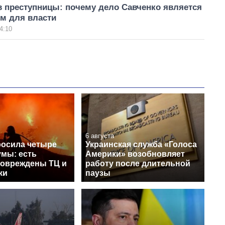
в преступницы: почему дело Савченко является
м для власти
4:10
6 августа
росила четыре
Украинская служба «Голоса
умы: есть
Америки» возобновляет
повреждены ТЦ и
работу после длительной
ки
паузы