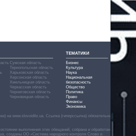
ТЕМАТИКИ
ласть
Сумская область
Бизнес
Тернопольская область
Культура
ь
Харьковская область
Наука
Херсонская область
Национальная
Хмельницкая область
безопасность
Черкасская область
Общество
Черниговская область
Политика
Черновицкая область
Право
Финансы
Экономика
) на www.slovoidilo.ua. Ссылка (гиперссылка) обязательна
состоянии выполнения этих обещаний, собрана и обработана
ua, созданы ОО «Система народного контроля Слово и