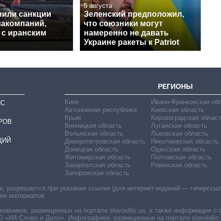
5 августа
или санкции
Зеленский предположил,
иакомпаний,
что союзники могут
 с иранским
намеренно не давать
Украине ракеты к Patriot
РЕГИОНЫ
Киев
Ивано-Франковская об
ИС
Автономная республика
Киевская область
Крым
Кировоградская област
РОВ
Винницкая область
Луганская область
Волынская область
Львовская область
ЦИЙ
Днепропетровская область
Николаевская область
Донецкая область
Одесская область
Житомирская область
Полтавская область
Закарпатская область
Ровенская область
Запорожская область
 разрешается при указании ссылки (для интернет-изданий — гиперссылки
ния материалов.
овников, размещенных на портале slovoidilo.ua, а также информация о 
«ИА Слово и Дело». Инфографики, размещенные на портале slovoidilo.