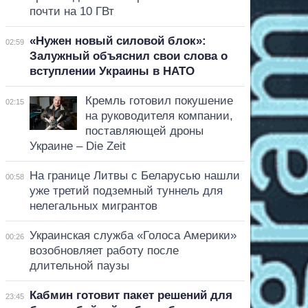
почти на 10 ГВт
«Нужен новый силовой блок»:
02:59
Залужный объяснил свои слова о
вступлении Украины в НАТО
Кремль готовил покушение
02:15
на руководителя компании,
поставляющей дроны
Украине – Die Zeit
На границе Литвы с Беларусью нашли
00:58
уже третий подземный туннель для
нелегальных мигрантов
Украинская служба «Голоса Америки»
00:26
возобновляет работу после
длительной паузы
Кабмин готовит пакет решений для
23:45