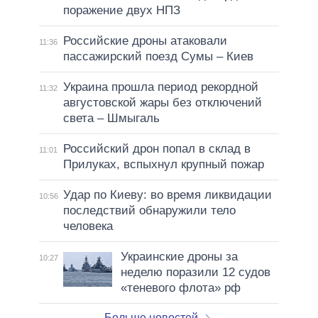
поражение двух НПЗ
Российские дроны атаковали
11:36
пассажирский поезд Сумы – Киев
Украина прошла период рекордной
11:32
августовской жары без отключений
света – Шмыгаль
Российский дрон попал в склад в
11:01
Прилуках, вспыхнул крупный пожар
Удар по Киеву: во время ликвидации
10:56
последствий обнаружили тело
человека
Украинские дроны за
10:27
неделю поразили 12 судов
«теневого флота» рф
Больше новостей