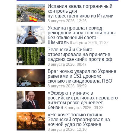
Испания ввела пограничный
контроль для
путешественников из Италии
8 августа 2026, 12:26
Украина прошла период
рекордной августовской жары
без отключений света –
Шмыгаль
8 августа 2026, 11:32
Зеленский и Сибига
отреагировали на принятие
«адских санкций» против рф
8 августа 2026, 08:47
Враг ночью ударил по Украине
ракетами и 151 дроном:
сколько ликвидировала ПВО
8 августа 2026, 09:59
«Эффект путина»: в
российских регионах перед его
визитом резко дешевеет
бензин
8 августа 2026, 09:33
«Не хочет только путин»:
Зеленский отреагировал на
ночной удар по Украине
8 августа 2026, 12:10