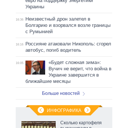
евро на поддержку энергетики
Украины
Неизвестный дрон залетел в
16:36
Болгарию и взорвался возле границы
с Румынией
Россияне атаковали Никополь: сгорел
16:16
автобус, погиб водитель
«Будет сложная зима»:
16:05
Вучич не верит, что война в
Украине завершится в
ближайшие месяцы
Больше новостей
ИНФОГРАФИКА
Сколько картофеля