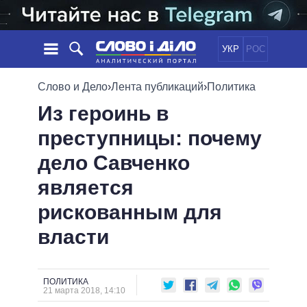
УКР
РОС
НОВОСТИ
Слово и Дело
›
Лента публикаций
›
Политика
Из героинь в
ОБЕЩАНИЯ
ЛЕНТА
ПОЛИТИКА
преступницы: почему
СОБЫТИЯ
ЭКОНОМИКА
ПОЛИТИКИ
дело Савченко
СТАТЬИ
ОБЩЕСТВО
ИНФОГРАФИКА
МНЕНИЯ
МИР
ВСЕ ПОЛИТИКИ
является
ОБЗОРЫ
ПРЕЗИДЕНТ И ОФИС
рискованным для
ВИДЕО
ДАЙДЖЕСТЫ
ВЕРХОВНАЯ РАДА
власти
ПОДДЕРЖАТЬ
КАБИНЕТ МИНИСТРОВ
ГЛАВЫ ОБЛАДМИНИСТРАЦИЙ
СРАВНЕНИЕ ПОЛИТИКОВ
МЭРЫ
ПОЛИТИКА
21 марта 2018, 14:10
ВСЕ ПЕРСОНЫ