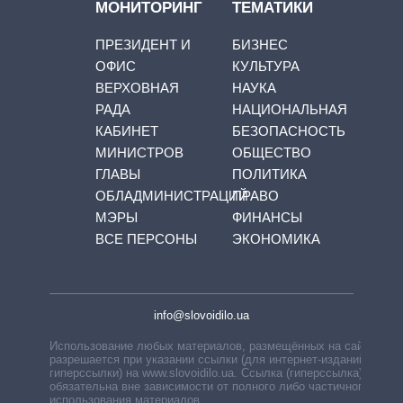
МОНИТОРИНГ
ТЕМАТИКИ
ПРЕЗИДЕНТ И
БИЗНЕС
ОФИС
КУЛЬТУРА
ВЕРХОВНАЯ
НАУКА
РАДА
НАЦИОНАЛЬНАЯ
КАБИНЕТ
БЕЗОПАСНОСТЬ
МИНИСТРОВ
ОБЩЕСТВО
ГЛАВЫ
ПОЛИТИКА
ОБЛАДМИНИСТРАЦИЙ
ПРАВО
МЭРЫ
ФИНАНСЫ
ВСЕ ПЕРСОНЫ
ЭКОНОМИКА
info@slovoidilo.ua
Использование любых материалов, размещённых на сайте,
разрешается при указании ссылки (для интернет-изданий —
гиперссылки) на www.slovoidilo.ua. Ссылка (гиперссылка)
обязательна вне зависимости от полного либо частичного
использования материалов.