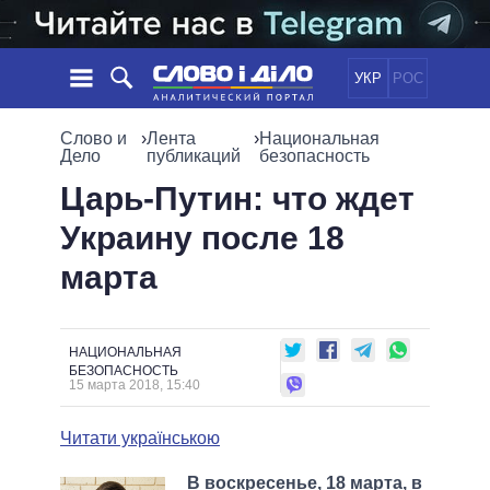
УКР
РОС
НОВОСТИ
Слово и
›
Лента
›
Национальная
Дело
публикаций
безопасность
ОБЕЩАНИЯ
ЛЕНТА
ПОЛИТИКА
Царь-Путин: что ждет
СОБЫТИЯ
ЭКОНОМИКА
Украину после 18
ПОЛИТИКИ
СТАТЬИ
ОБЩЕСТВО
марта
ИНФОГРАФИКА
МНЕНИЯ
МИР
ВСЕ ПОЛИТИКИ
ОБЗОРЫ
ПРЕЗИДЕНТ И ОФИС
ВИДЕО
ДАЙДЖЕСТЫ
ВЕРХОВНАЯ РАДА
НАЦИОНАЛЬНАЯ
БЕЗОПАСНОСТЬ
ПОДДЕРЖАТЬ
КАБИНЕТ МИНИСТРОВ
15 марта 2018, 15:40
ГЛАВЫ ОБЛАДМИНИСТРАЦИЙ
СРАВНЕНИЕ ПОЛИТИКОВ
Читати українською
МЭРЫ
ВСЕ ПЕРСОНЫ
В воскресенье, 18 марта, в