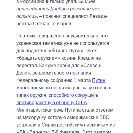
в России значительно упал.
«К идее
присоединить Донбасс россияне уже
остыли»
, – пояснил специалист Левада-
центра Степан Гончаров.
Поэтому совершенно неудивительно, что
украинская тематика уже не используется
для поднятия рейтинга Путина. Хотя
«бряцать оружием» хозяин Кремля не
перестал. Как уже сообщало «Слово и
Дело», во время своего послания
Федеральному собранию 1 марта
Путин
много времени посвятил рассказу о новых
типах оружия, способного сокрушить
противоракетную оборону США
.
Милитаристская речь Путина стала ответом
на мясорубку, которую американские ВВС
устроили в Сирии российским наемникам из
ЧВК «Вагнера» 7-8 февраля. Этот разгром