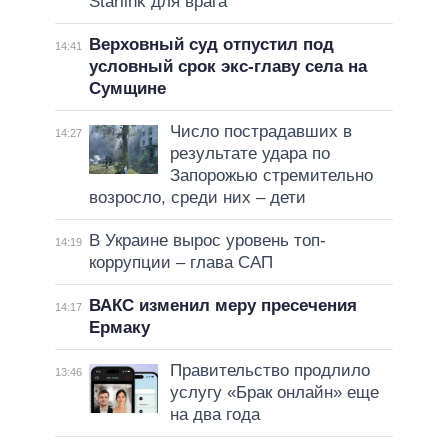
Starlink для врага
Верховный суд отпустил под
14:41
условный срок экс-главу села на
Сумщине
Число пострадавших в
14:27
результате удара по
Запорожью стремительно
возросло, среди них – дети
В Украине вырос уровень топ-
14:19
коррупции – глава САП
ВАКС изменил меру пресечения
14:17
Ермаку
Правительство продлило
13:46
услугу «Брак онлайн» еще
на два года