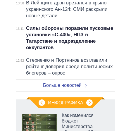
В Лейпциге дрон врезался в крыло
13:38
украинского Ан-124: СМИ раскрыли
новые детали
Силы обороны поразили пусковые
13:11
установки «С-400», НПЗ в
Татарстане и подразделение
оккупантов
Стерненко и Портников возглавили
12:52
рейтинг доверия среди политических
блогеров – опрос
Больше новостей
ИНФОГРАФИКА
 5
Как изменился
го
бюджет
сть
Министерства