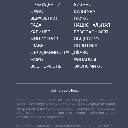
ПРЕЗИДЕНТ И
БИЗНЕС
ОФИС
КУЛЬТУРА
ВЕРХОВНАЯ
НАУКА
РАДА
НАЦИОНАЛЬНАЯ
КАБИНЕТ
БЕЗОПАСНОСТЬ
МИНИСТРОВ
ОБЩЕСТВО
ГЛАВЫ
ПОЛИТИКА
ОБЛАДМИНИСТРАЦИЙ
ПРАВО
МЭРЫ
ФИНАНСЫ
ВСЕ ПЕРСОНЫ
ЭКОНОМИКА
info@slovoidilo.ua
Использование любых материалов, размещённых на сайте,
разрешается при указании ссылки (для интернет-изданий —
гиперссылки) на www.slovoidilo.ua. Ссылка (гиперссылка)
обязательна вне зависимости от полного либо частичного
использования материалов.
Аналитическая информация об обещаниях политиков и