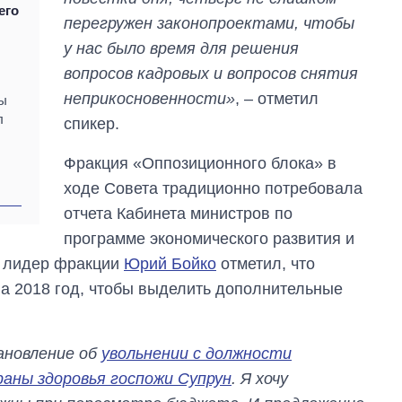
его
перегружен законопроектами, чтобы
у нас было время для решения
вопросов кадровых и вопросов снятия
неприкосновенности»
, – отметил
ны
л
спикер.
Фракция «Оппозиционного блока» в
ходе Совета традиционно потребовала
отчета Кабинета министров по
программе экономического развития и
о, лидер фракции
Юрий Бойко
отметил, что
а 2018 год, чтобы выделить дополнительные
ановление об
увольнении с должности
аны здоровья госпожи Супрун
. Я хочу