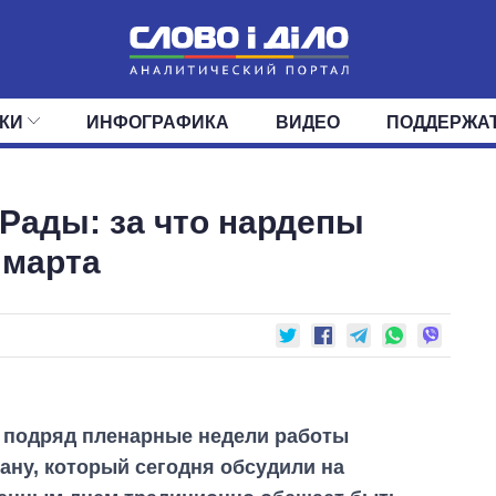
КИ
ИНФОГРАФИКА
ВИДЕО
ПОДДЕРЖА
ИС
ЛЕНТА
ВЕРХОВНАЯ РАДА
СОБЫТИЯ
СТАТЬИ
КАБИНЕТ МИНИСТРОВ
МНЕНИЯ
ОБЗОРЫ
ГЛАВЫ ОБЛАДМИНИ
ДАЙДЖЕСТЫ
Рады: за что нардепы
ПОЛИТИКА
ДЕПУТАТЫ
ЭКОНОМИКА
КОМИТЕТЫ
ФРАКЦИИ
ОБЩЕСТВО
ОКРУГА
МИР
 марта
 подряд пленарные недели работы
ану, который сегодня обсудили на