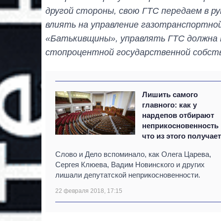
другой стороны, свою ГТС передаем в р
влиять на управление газотранспортно
«Батькивщины», управлять ГТС должна 
стопроцентной государственной собс
Лишить самого
главного: как у
нардепов отбирают
неприкосновенность 
что из этого получае
Слово и Дело вспоминало, как Олега Царева,
Сергея Клюева, Вадим Новинского и других
лишали депутатской неприкосновенности.
22 февраля 2018, 17:15