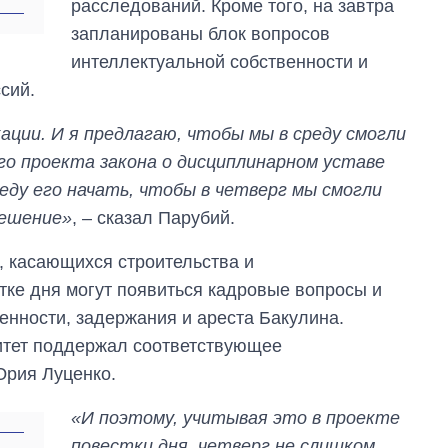
расследований. Кроме того, на завтра
запланированы блок вопросов
интеллектуальной собственности и
сий.
ации. И я предлагаю, чтобы мы в среду смогли
о проекта закона о дисциплинарном уставе
еду его начать, чтобы в четверг мы смогли
решение»
, – сказал Парубий.
, касающихся строительства и
От 1 месяца – до 5
стке дня могут появиться кадровые вопросы и
лет: кто и как долго
занимал
енности, задержания и ареста Бакулина.
должность
митет поддержал соответствующее
руководителя СВР
Юрия Луценко.
«И поэтому, учитывая это в проекте
повестки дня, четверг не слишком