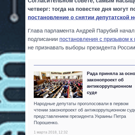
Согласительном совете, самым насыщ
четверг: тогда на повестке дня могут 
постановление о снятии депутатской 
Глава парламента Андрей Парубий начал 
подписании
постановления с призывом к
не признавать выборы президента России
Рада приняла за осн
законопроект об
антикоррупционном
суде
Народные депутаты проголосовали в первом
чтении законопроект об антикоррупционном суд
представлением президента Украины Петра
Порошенко.
1 марта 2018, 12:32