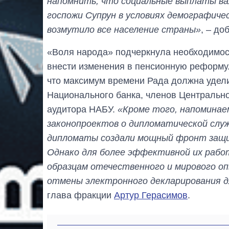
напомнить, что социальные выплаты в
госпожи Супрун в условиях демографиче
возмутило все население страны»
, – до
«Воля народа» подчеркнула необходимост
внести изменения в пенсионную реформу.
что максимум времени Рада должна удел
Национального банка, членов Центрально
аудитора НАБУ.
«Кроме того, напоминае
законопроектов о дипломатической служ
дипломаты создали мощный фронт защи
Однако для более эффективной их рабо
образцам отечественного и мирового оп
отмены электронного декларирования д
глава фракции
Артур Герасимов
.