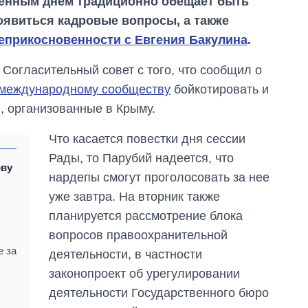
енным днем традиционно обещает быть
появиться кадровые вопросы, а также
неприкосновенности с Евгения Бакулина
.
Согласительный совет с того, что сообщил о
 международному сообществу
бойкотировать и
, организованные в Крыму.
Что касается повестки дня сессии
Рады, то Парубий надеется, что
ову
нардепы смогут проголосовать за нее
уже завтра. На вторник также
планируется рассмотрение блока
вопросов правоохранительной
е за
деятельности, в частности
законопроект об урегулировании
деятельности Государственного бюро