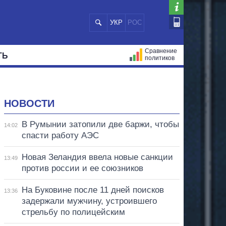
УКР
РОС
Сравнение
ТЬ
политиков
СТРАЦИЙ
МЭРЫ
ВСЕ ПЕРСОНЫ
НОВОСТИ
В Румынии затопили две баржи, чтобы
14:02
спасти работу АЭС
Новая Зеландия ввела новые санкции
13:49
против россии и ее союзников
На Буковине после 11 дней поисков
13:36
задержали мужчину, устроившего
стрельбу по полицейским