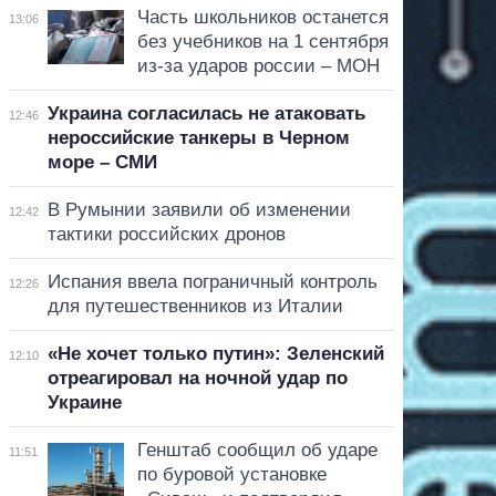
Часть школьников останется
13:06
без учебников на 1 сентября
из-за ударов россии – МОН
Украина согласилась не атаковать
12:46
нероссийские танкеры в Черном
море – СМИ
В Румынии заявили об изменении
12:42
тактики российских дронов
Испания ввела пограничный контроль
12:26
для путешественников из Италии
«Не хочет только путин»: Зеленский
12:10
отреагировал на ночной удар по
Украине
Генштаб сообщил об ударе
11:51
по буровой установке