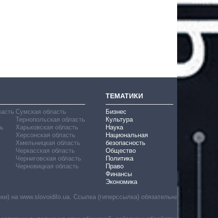
ТЕМАТИКИ
ласть
Сумская область
Бизнес
Тернопольская область
Культура
ь
Харьковская область
Наука
Херсонская область
Национальная
Хмельницкая область
безопасность
Черкасская область
Общество
Черниговская область
Политика
Черновицкая область
Право
Финансы
Экономика
) на www.slovoidilo.ua. Ссылка (гиперссылка) обязательна