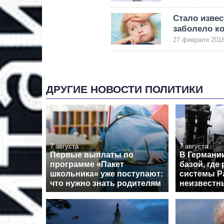
Стало извес
заболело к
27 февраля 2018
ДРУГИЕ НОВОСТИ ПОЛИТИКИ
7 августа
7 августа
Первые выплаты по
В Германи
программе «Пакет
базой, где
школьника» уже поступают:
системы Pa
что нужно знать родителям
неизвестн