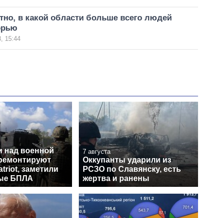
тно, в какой области больше всего людей
орью
, 15:44
и над военной
7 августа
 ремонтируют
Оккупанты ударили из
triot, заметили
РСЗО по Славянску, есть
ые БПЛА
жертва и ранены