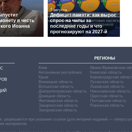
7 августа
ыпустит
Дефицит памяти: как вырос
монету в честь
спрос на чипы за
кого Иоанна
последние годы и что
прогнозируют на 2027-й
РЕГИОНЫ
Киев
Ивано-Франковская об
ИС
Автономная республика
Киевская область
Крым
Кировоградская област
РОВ
Винницкая область
Луганская область
Волынская область
Львовская область
ЦИЙ
Днепропетровская область
Николаевская область
Донецкая область
Одесская область
Житомирская область
Полтавская область
Закарпатская область
Ровенская область
Запорожская область
 разрешается при указании ссылки (для интернет-изданий — гиперссылки
ния материалов.