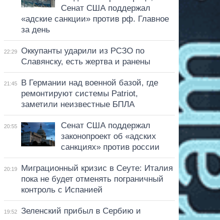
Сенат США поддержал
«адские санкции» против рф. Главное
за день
Оккупанты ударили из РСЗО по
22:29
Славянску, есть жертва и ранены
В Германии над военной базой, где
21:45
ремонтируют системы Patriot,
заметили неизвестные БПЛА
Сенат США поддержал
20:55
законопроект об «адских
санкциях» против россии
Миграционный кризис в Сеуте: Италия
20:19
пока не будет отменять пограничный
контроль с Испанией
Зеленский прибыл в Сербию и
19:52