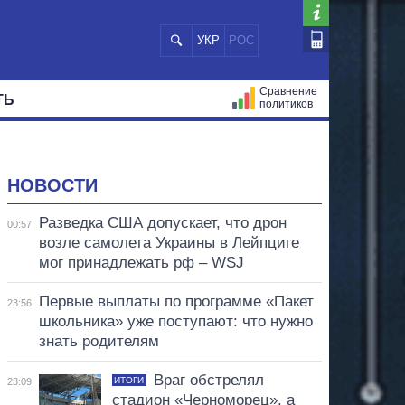
УКР
РОС
Сравнение
ТЬ
политиков
СТРАЦИЙ
МЭРЫ
ВСЕ ПЕРСОНЫ
НОВОСТИ
Разведка США допускает, что дрон
00:57
возле самолета Украины в Лейпциге
мог принадлежать рф – WSJ
Первые выплаты по программе «Пакет
23:56
школьника» уже поступают: что нужно
знать родителям
Враг обстрелял
ИТОГИ
23:09
стадион «Черноморец», а