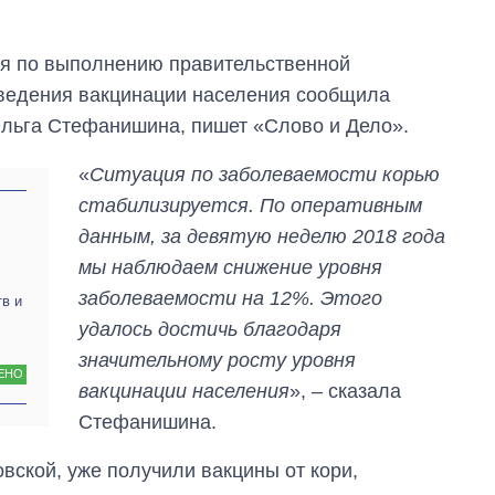
ия по выполнению правительственной
ведения вакцинации населения сообщила
Ольга Стефанишина, пишет «Слово и Дело».
«
Ситуация по заболеваемости корью
стабилизируется. По оперативным
данным, за девятую неделю 2018 года
мы наблюдаем снижение уровня
заболеваемости на 12%. Этого
тв и
удалось достичь благодаря
значительному росту уровня
Как изменился
ЕНО
вакцинации населения
», – сказала
бюджет
Министерства
Стефанишина.
обороны за 13 лет
войны с россией
овской, уже получили вакцины от кори,