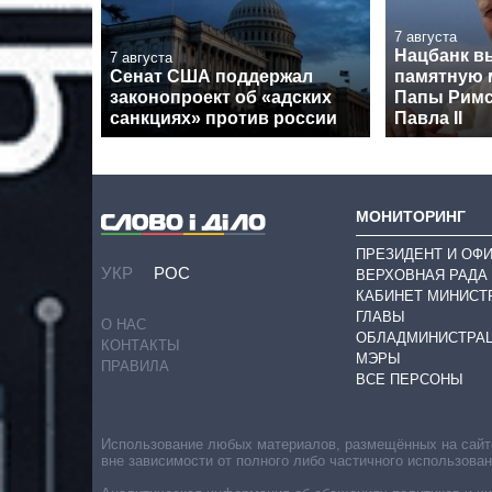
7 августа
Нацбанк в
7 августа
Сенат США поддержал
памятную 
законопроект об «адских
Папы Римс
санкциях» против россии
Павла II
МОНИТОРИНГ
ПРЕЗИДЕНТ И ОФ
УКР
РОС
ВЕРХОВНАЯ РАДА
КАБИНЕТ МИНИСТ
ГЛАВЫ
О НАС
ОБЛАДМИНИСТРА
КОНТАКТЫ
МЭРЫ
ПРАВИЛА
ВСЕ ПЕРСОНЫ
Использование любых материалов, размещённых на сайте,
вне зависимости от полного либо частичного использова