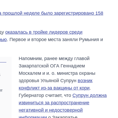
а прошлой неделе было зарегистрировано 158
оду
оказалась в тройке лидеров среди
рью
. Первое и второе места заняли Румыния и
Напомним, ранее между главой
Закарпатской ОГА Геннадием
Москалем и и. о. министра охраны
б
здоровья Ульяной Супрун
возник
конфликт из-за вакцины от кори
.
ет
Губернатор считает, что
Супрун должна
извиниться за распространение
негативной и недостоверной
информации
о Закарпатье.