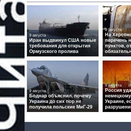
9 августа
На Херсон
9 августа
Иран выдвинул США новые
перечень 
требования для открытия
пунктов, о
Ормузского пролива
обязатель
9 августа
Россия уд
9 августа
Боднар объяснил, почему
немецкому
Украина до сих пор не
Украине, 
получила польские МиГ-29
разрушени