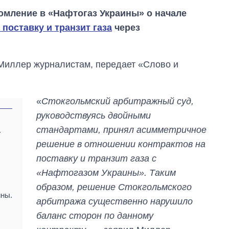
мление в «Нафтогаз Украины» о начале
поставку и транзит газа
через
 Миллер журналистам, передает «Слово и
«
Стокгольмский арбитражный суд,
руководствуясь двойными
стандартами, принял асимметричное
т
решение в отношении контрактов на
к
Как за 10 лет
поставку и транзит газа с
изменилось
количество
«Нафтогазом Украины». Таким
поступающих в
образом, решение Стокгольмского
бакалавриат,
йны.
магистратуру и
арбитража существенно нарушило
аспирантуру
баланс сторон по данному