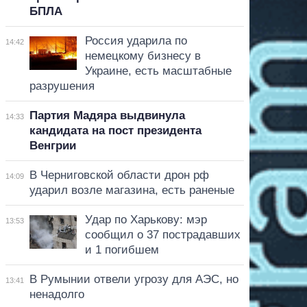
БПЛА
Россия ударила по
14:42
немецкому бизнесу в
Украине, есть масштабные
разрушения
Партия Мадяра выдвинула
14:33
кандидата на пост президента
Венгрии
В Черниговской области дрон рф
14:09
ударил возле магазина, есть раненые
Удар по Харькову: мэр
13:53
сообщил о 37 пострадавших
и 1 погибшем
В Румынии отвели угрозу для АЭС, но
13:41
ненадолго