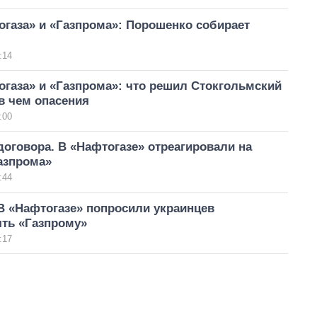
газа» и «Газпрома»: Порошенко собирает
:14
газа» и «Газпрома»: что решил Стокгольмский
в чем опасения
:00
оговора. В «Нафтогазе» отреагировали на
азпрома»
:44
В «Нафтогазе» попросили украинцев
ять «Газпрому»
:17