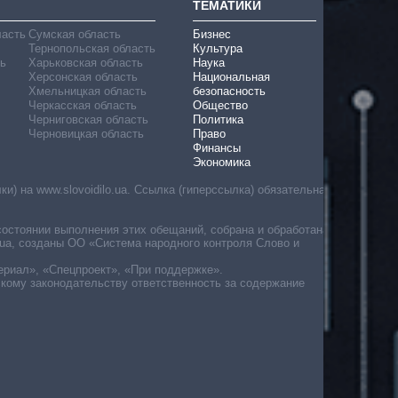
ТЕМАТИКИ
ласть
Сумская область
Бизнес
Тернопольская область
Культура
ь
Харьковская область
Наука
Херсонская область
Национальная
Хмельницкая область
безопасность
Черкасская область
Общество
Черниговская область
Политика
Черновицкая область
Право
Финансы
Экономика
) на www.slovoidilo.ua. Ссылка (гиперссылка) обязательна
состоянии выполнения этих обещаний, собрана и обработана
ua, созданы ОО «Система народного контроля Слово и
ериал», «Спецпроект», «При поддержке».
скому законодательству ответственность за содержание