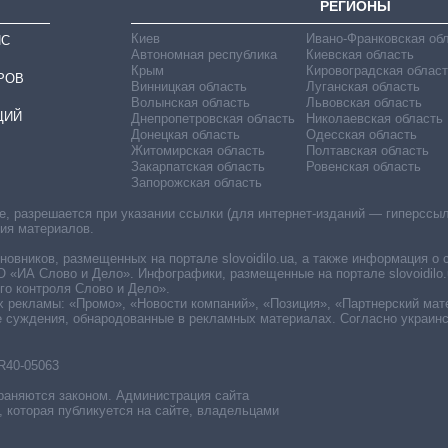
РЕГИОНЫ
Киев
Ивано-Франковская об
ИС
Автономная республика
Киевская область
Крым
Кировоградская област
РОВ
Винницкая область
Луганская область
Волынская область
Львовская область
ЦИЙ
Днепропетровская область
Николаевская область
Донецкая область
Одесская область
Житомирская область
Полтавская область
Закарпатская область
Ровенская область
Запорожская область
 разрешается при указании ссылки (для интернет-изданий — гиперссылки
ния материалов.
овников, размещенных на портале slovoidilo.ua, а также информация о 
«ИА Слово и Дело». Инфографики, размещенные на портале slovoidilo.
о контроля Слово и Дело».
х рекламы: «Промо», «Новости компаний», «Позиция», «Партнерский мат
е суждения, обнародованные в рекламных материалах. Согласно украин
R40-05063
раняются законом. Администрация сайта
, которая публикуется на сайте, владельцами