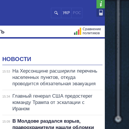
УКР
РОС
Сравнение
ТЬ
политиков
СТРАЦИЙ
МЭРЫ
ВСЕ ПЕРСОНЫ
НОВОСТИ
На Херсонщине расширили перечень
15:53
населенных пунктов, откуда
проводится обязательная эвакуация
Главный генерал США предостерег
15:34
команду Трампа от эскалации с
Ираном
В Молдове раздался взрыв,
15:09
правоохранители нашли обломки