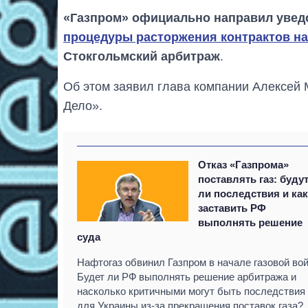
«Газпром» официально направил уведо
процедуры расторжения контрактов на 
Стокгольмский арбитраж
.
Об этом заявил глава компании Алексей
Дело».
Отказ «Газпрома»
поставлять газ: буду
ли последствия и ка
заставить РФ
выполнять решение
суда
Нафтогаз обвинил Газпром в начале газовой во
Будет ли РФ выполнять решение арбитража и
насколько критичными могут быть последствия
для Украины из-за прекращения поставок газа?