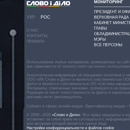
МОНИТОРИНГ
ПРЕЗИДЕНТ И ОФ
УКР
РОС
ВЕРХОВНАЯ РАДА
КАБИНЕТ МИНИСТ
ГЛАВЫ
О НАС
ОБЛАДМИНИСТРА
КОНТАКТЫ
МЭРЫ
ПРАВИЛА
ВСЕ ПЕРСОНЫ
Использование любых материалов, размещённых на сайте,
вне зависимости от полного либо частичного использова
Аналитическая информация об обещаниях политиков и чин
ООО «ИА Слово и Дело» и является собственностью ООО 
Дело» и являются собственностью ОО «Система народног
Материалы, отмеченные значками, публикуются на права
Редакция не несет ответственности за факты и оценочны
рекламы несет рекламодатель.
Субъект в сфере онлайн-медиа. Идентификатор медиа – 
© 2009—2026
«Слово и Дело»
.
Все права защищены и ох
оставляет за собой право не соглашаться с информацией
или авторами которой являются третьи лица.
Настройки конфиденциальности и файлов cookie