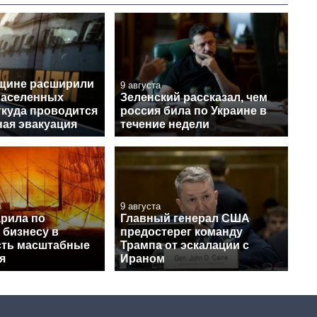
щине расширили
9 августа
населенных
Зеленский рассказал, чем
ткуда проводится
россия била по Украине в
ная эвакуация
течение недели
9 августа
арила по
Главный генерал США
 бизнесу в
предостерег команду
есть масштабные
Трампа от эскалации с
я
Ираном