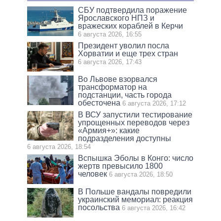
СБУ подтвердила поражение
Ярославского НПЗ и
вражеских кораблей в Керчи
6 августа 2026, 16:55
Президент уволил посла
Хорватии и еще трех стран
6 августа 2026, 17:43
Во Львове взорвался
трансформатор на
подстанции, часть города
обесточена
6 августа 2026, 17:12
В ВСУ запустили тестирование
упрощенных переводов через
«Армия+»: какие
подразделения доступны
6 августа 2026, 18:54
Вспышка Эболы в Конго: число
жертв превысило 1800
человек
6 августа 2026, 18:50
В Польше вандалы повредили
украинский мемориал: реакция
посольства
6 августа 2026, 16:42