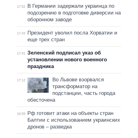
В Германии задержали украинца по
17:52
подозрению в подготовке диверсии на
оборонном заводе
Президент уволил посла Хорватии и
17:43
еще трех стран
Зеленский подписал указ об
17:41
установлении нового военного
праздника
Во Львове взорвался
17:12
трансформатор на
подстанции, часть города
обесточена
Рф готовит атаки на объекты стран
16:59
Балтии с использованием украинских
дронов – разведка