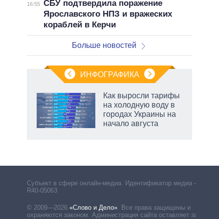
СБУ подтвердила поражение
16:55
Ярославского НПЗ и вражеских
кораблей в Керчи
Больше новостей
ИНФОГРАФИКА
еля
Как выросли тарифы
на холодную воду в
городах Украины на
начало августа
Субъект в сфере онлайн-медиа. Идентификатор медиа –
R40-05063
© 2009—2026
«Слово и Дело»
.
Все права защищены и
охраняются законом. Администрация сайта оставляет за