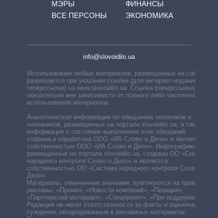
МЭРЫ
ФИНАНСЫ
ВСЕ ПЕРСОНЫ
ЭКОНОМИКА
info@slovoidilo.ua
Использование любых материалов, размещённых на сайте,
разрешается при указании ссылки (для интернет-изданий —
гиперссылки) на www.slovoidilo.ua. Ссылка (гиперссылка)
обязательна вне зависимости от полного либо частичного
использования материалов.
Аналитическая информация об обещаниях политиков и
чиновников, размещенных на портале slovoidilo.ua, а также
информация о состоянии выполнения этих обещаний,
собрана и обработана ООО «ИА Слово и Дело» и является
собственностью ООО «ИА Слово и Дело». Инфографики,
размещенные на портале slovoidilo.ua, созданы ОО «Система
народного контроля Слово и Дело» и являются
собственностью ОО «Система народного контроля Слово и
Дело».
Материалы, отмеченные значками, публикуются на правах
рекламы: «Промо», «Новости компаний», «Позиция»,
«Партнерский материал», «Спецпроект», «При поддержке».
Редакция не несет ответственности за факты и оценочные
суждения, обнародованные в рекламных материалах.