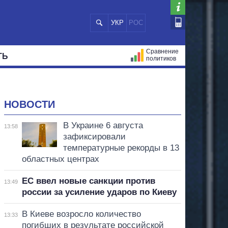
УКР
РОС
Сравнение
ТЬ
политиков
СТРАЦИЙ
МЭРЫ
ВСЕ ПЕРСОНЫ
НОВОСТИ
В Украине 6 августа
13:58
зафиксировали
температурные рекорды в 13
областных центрах
ЕС ввел новые санкции против
13:49
россии за усиление ударов по Киеву
В Киеве возросло количество
13:33
погибших в результате российской