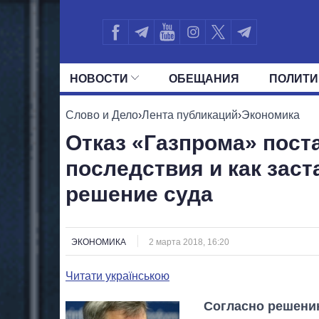
НОВОСТИ
ОБЕЩАНИЯ
ПОЛИТИ
ВСЕ ПОЛИТИКИ
ПРЕЗИДЕНТ И ОФ
Слово и Дело
›
Лента публикаций
›
Экономика
Отказ «Газпрома» поста
последствия и как зас
решение суда
ЭКОНОМИКА
2 марта 2018, 16:20
Читати українською
Согласно решени