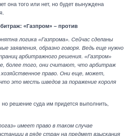
чет она того или нет, но будет вынуждена
я.
битраж: «Газпром» – против
онятна логика «Газпрома». Сейчас сделаны
ые заявления, образно говоря. Ведь еще нужно
траниц арбитражного решения. «Газпром»
е, более того, они считают, что арбитраж
 хозяйственное право. Они еще, может,
 что это месть шведов за поражение короля
, но решение суда им придется выполнить,
Как за 10 лет
изменилось
газ» имеет право в таком случае
количество
нстанции в ряде стран на предмет взыскания
поступающих в