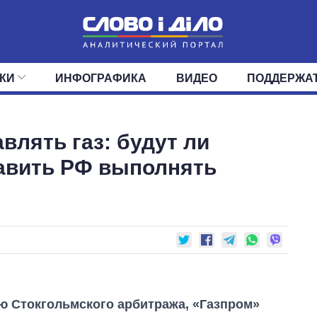
КИ
ИНФОГРАФИКА
ВИДЕО
ПОДДЕРЖА
ИС
ЛЕНТА
ВЕРХОВНАЯ РАДА
СОБЫТИЯ
СТАТЬИ
КАБИНЕТ МИНИСТРОВ
МНЕНИЯ
ОБЗОРЫ
ГЛАВЫ ОБЛАДМИНИ
ДАЙДЖЕСТЫ
влять газ: будут ли
ПОЛИТИКА
ДЕПУТАТЫ
ЭКОНОМИКА
КОМИТЕТЫ
ФРАКЦИИ
ОБЩЕСТВО
ОКРУГА
МИР
тавить РФ выполнять
ю Стокгольмского арбитража, «Газпром»