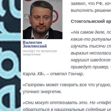
заявил, что РФ, хо
выполнять решени
Стокгольмский ар
«На самом деле, п
какие-то ритуальн
Валентин
изучить тысячи с
Землянский
эксперт по вопросам
выразил несогласи
энергетики
нарушил шведское
приведут пример,
Карла Ⅻ»
, – отметил Гончар.
«Газпром» может говорить все что угодно
уточнил энергетик.
«Они могут оттягивать это. Но «Нафто
обратиться в национальные судебные и