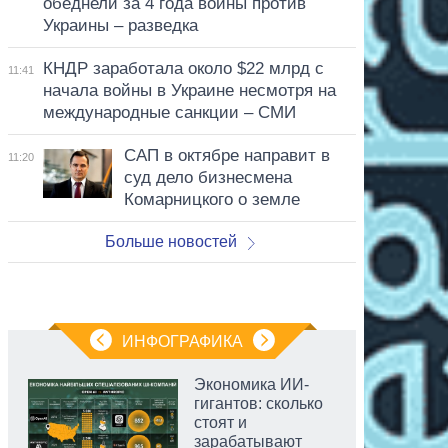
обеднели за 4 года войны против
Украины – разведка
КНДР заработала около $22 млрд с
11:41
начала войны в Украине несмотря на
международные санкции – СМИ
САП в октябре направит в
11:20
суд дело бизнесмена
Комарницкого о земле
Больше новостей
ИНФОГРАФИКА
Экономика ИИ-
гигантов: сколько
стоят и
зарабатывают