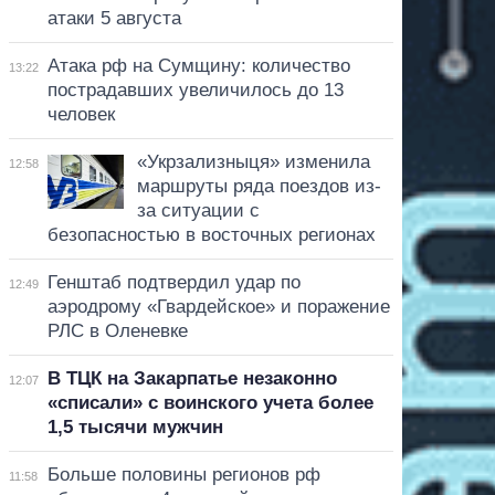
атаки 5 августа
Атака рф на Сумщину: количество
13:22
пострадавших увеличилось до 13
человек
«Укрзализныця» изменила
12:58
маршруты ряда поездов из-
за ситуации с
безопасностью в восточных регионах
Генштаб подтвердил удар по
12:49
аэродрому «Гвардейское» и поражение
РЛС в Оленевке
В ТЦК на Закарпатье незаконно
12:07
«списали» с воинского учета более
1,5 тысячи мужчин
Больше половины регионов рф
11:58