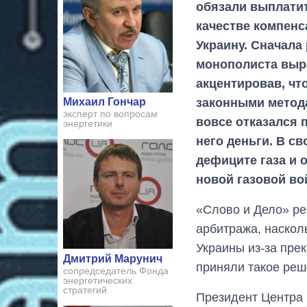
обязали выплатит
качестве компенс
Украину. Сначала
монополиста выра
акцентировав, чт
законными метода
Михаил Гончар
эксперт по вопросам
вовсе отказался п
энергетики
него деньги. В с
дефиците газа и 
новой газовой во
«Слово и Дело» ре
арбитража, наскол
Украины из-за пре
Дмитрий Марунич
приняли такое реш
сопредседатель Фонда
энергетических
стратегий
Президент Центра 