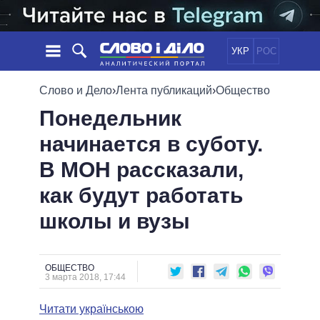
УКР
РОС
НОВОСТИ
Слово и Дело
›
Лента публикаций
›
Общество
Понедельник
ОБЕЩАНИЯ
ЛЕНТА
ПОЛИТИКА
начинается в суботу.
СОБЫТИЯ
ЭКОНОМИКА
ПОЛИТИКИ
В МОН рассказали,
СТАТЬИ
ОБЩЕСТВО
ИНФОГРАФИКА
МНЕНИЯ
МИР
ВСЕ ПОЛИТИКИ
как будут работать
ОБЗОРЫ
ПРЕЗИДЕНТ И ОФИС
школы и вузы
ВИДЕО
ДАЙДЖЕСТЫ
ВЕРХОВНАЯ РАДА
ПОДДЕРЖАТЬ
КАБИНЕТ МИНИСТРОВ
ГЛАВЫ ОБЛАДМИНИСТРАЦИЙ
ОБЩЕСТВО
СРАВНЕНИЕ ПОЛИТИКОВ
3 марта 2018, 17:44
МЭРЫ
Читати українською
ВСЕ ПЕРСОНЫ