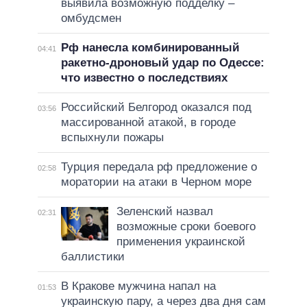
выявила возможную подделку –
омбудсмен
Рф нанесла комбинированный
04:41
ракетно-дроновый удар по Одессе:
что известно о последствиях
Российский Белгород оказался под
03:56
массированной атакой, в городе
вспыхнули пожары
Турция передала рф предложение о
02:58
моратории на атаки в Черном море
Зеленский назвал
02:31
возможные сроки боевого
применения украинской
баллистики
В Кракове мужчина напал на
01:53
украинскую пару, а через два дня сам