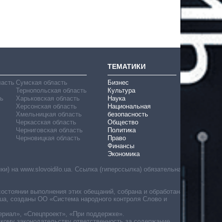
ТЕМАТИКИ
ласть
Сумская область
Бизнес
Тернопольская область
Культура
ь
Харьковская область
Наука
Херсонская область
Национальная
Хмельницкая область
безопасность
Черкасская область
Общество
Черниговская область
Политика
Черновицкая область
Право
Финансы
Экономика
) на www.slovoidilo.ua. Ссылка (гиперссылка) обязательна
состоянии выполнения этих обещаний, собрана и обработана
ua, созданы ОО «Система народного контроля Слово и
ериал», «Спецпроект», «При поддержке».
скому законодательству ответственность за содержание