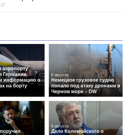
:17
в аэропорту
в Германии
6 августа
и информацию о
Немецкое грузовое судно
ах на борту
попало под атаку дронами в
Черном море – DW
6 августа
 поручил
Дело Коломойского о