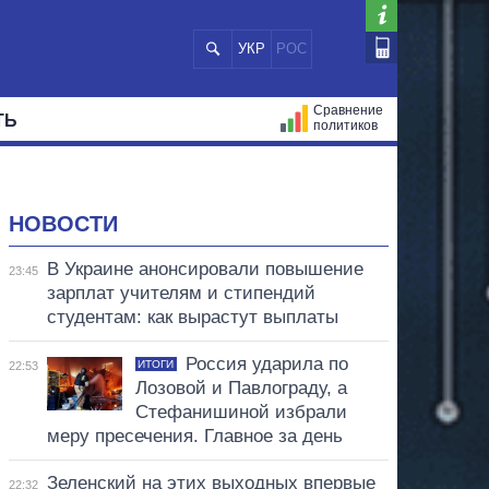
УКР
РОС
Сравнение
ТЬ
политиков
СТРАЦИЙ
МЭРЫ
ВСЕ ПЕРСОНЫ
НОВОСТИ
В Украине анонсировали повышение
23:45
зарплат учителям и стипендий
студентам: как вырастут выплаты
Россия ударила по
ИТОГИ
22:53
Лозовой и Павлограду, а
Стефанишиной избрали
меру пресечения. Главное за день
Зеленский на этих выходных впервые
22:32