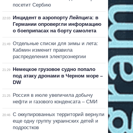
посетит Сербию
Инцидент в аэропорту Лейпцига: в
22:03
Германии опровергли информацию
о боеприпасах на борту самолета
Отдельные списки для зимы и лета:
21:49
Кабмин изменит правила
распределения электроэнергии
Немецкое грузовое судно попало
21:29
под атаку дронами в Черном море –
DW
Россия в июле увеличила добычу
21:25
нефти и газового конденсата – СМИ
С оккупированных территорий вернули
20:46
еще одну группу украинских детей и
подростков