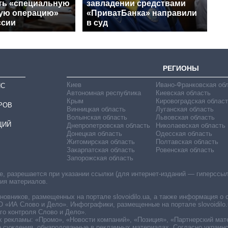
ть «специальную
завладении средствами
ую операцию»
«ПриватБанка» направили
ссии
в суд
РЕГИОНЫ
Киев
Ивано-Франковская об
ИС
Автономная республика
Киевская область
Крым
Кировоградская област
РОВ
Винницкая область
Луганская область
Волынская область
Львовская область
ЦИЙ
Днепропетровская область
Николаевская область
Донецкая область
Одесская область
Житомирская область
Полтавская область
Закарпатская область
Ровенская область
Запорожская область
 разрешается при указании ссылки (для интернет-изданий — гиперссылки
ния материалов.
овников, размещенных на портале slovoidilo.ua, а также информация о 
«ИА Слово и Дело». Инфографики, размещенные на портале slovoidilo.
о контроля Слово и Дело».
х рекламы: «Промо», «Новости компаний», «Позиция», «Партнерский мат
е суждения, обнародованные в рекламных материалах. Согласно украин