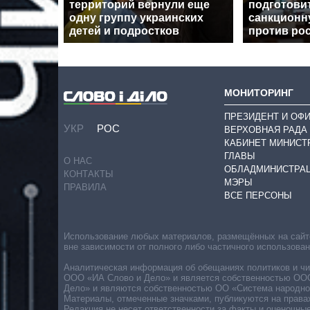
территорий вернули еще
подготови
одну группу украинских
санкционн
детей и подростков
против ро
МОНИТОРИНГ
ПРЕЗИДЕНТ И ОФ
УКР
РОС
ВЕРХОВНАЯ РАДА
КАБИНЕТ МИНИСТ
ГЛАВЫ
О НАС
ОБЛАДМИНИСТРА
КОНТАКТЫ
МЭРЫ
ПРАВИЛА
ВСЕ ПЕРСОНЫ
Использование любых материалов, размещённых на сайте,
вне зависимости от полного либо частичного использова
Аналитическая информация об обещаниях политиков и чин
ООО «ИА Слово и Дело» и является собственностью ООО 
Дело» и являются собственностью ОО «Система народног
Материалы, отмеченные значками, публикуются на права
Редакция не несет ответственности за факты и оценочны