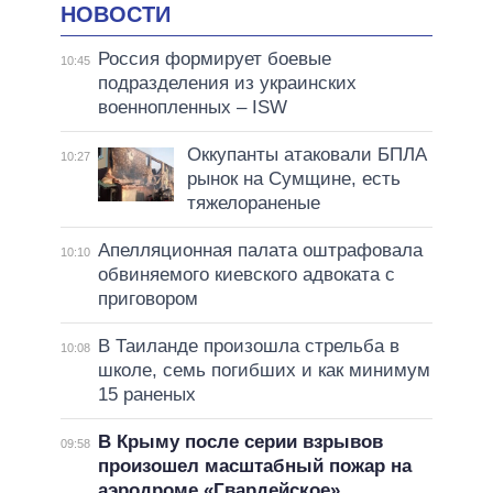
НОВОСТИ
Россия формирует боевые
10:45
подразделения из украинских
военнопленных – ISW
Оккупанты атаковали БПЛА
10:27
рынок на Сумщине, есть
тяжелораненые
Апелляционная палата оштрафовала
10:10
обвиняемого киевского адвоката с
приговором
В Таиланде произошла стрельба в
10:08
школе, семь погибших и как минимум
15 раненых
В Крыму после серии взрывов
09:58
произошел масштабный пожар на
аэродроме «Гвардейское»