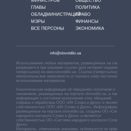
МИНИСТРОВ
ОБЩЕСТВО
ГЛАВЫ
ПОЛИТИКА
ОБЛАДМИНИСТРАЦИЙ
ПРАВО
МЭРЫ
ФИНАНСЫ
ВСЕ ПЕРСОНЫ
ЭКОНОМИКА
info@slovoidilo.ua
Использование любых материалов, размещённых на сайте,
разрешается при указании ссылки (для интернет-изданий —
гиперссылки) на www.slovoidilo.ua. Ссылка (гиперссылка)
обязательна вне зависимости от полного либо частичного
использования материалов.
Аналитическая информация об обещаниях политиков и
чиновников, размещенных на портале slovoidilo.ua, а также
информация о состоянии выполнения этих обещаний,
собрана и обработана ООО «ИА Слово и Дело» и является
собственностью ООО «ИА Слово и Дело». Инфографики,
размещенные на портале slovoidilo.ua, созданы ОО «Система
народного контроля Слово и Дело» и являются
собственностью ОО «Система народного контроля Слово и
Дело».
Материалы, отмеченные значками, публикуются на правах