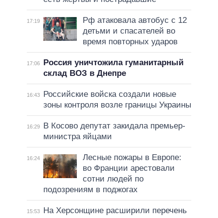
Рф атаковала автобус с 12
17:19
детьми и спасателей во
время повторных ударов
Россия уничтожила гуманитарный
17:06
склад ВОЗ в Днепре
Российские войска создали новые
16:43
зоны контроля возле границы Украины
В Косово депутат закидала премьер-
16:29
министра яйцами
Лесные пожары в Европе:
16:24
во Франции арестовали
сотни людей по
подозрениям в поджогах
На Херсонщине расширили перечень
15:53