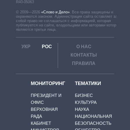
R40-05063
© 2009—2026
«Слово и Дело»
.
Все права защищены и
охраняются законом. Администрация сайта оставляет за
собой право не соглашаться с информацией, которая
публикуется на сайте, владельцами или авторами которой
являются третьи лица.
УКР
РОС
О НАС
КОНТАКТЫ
ПРАВИЛА
МОНИТОРИНГ
ТЕМАТИКИ
ПРЕЗИДЕНТ И
БИЗНЕС
ОФИС
КУЛЬТУРА
ВЕРХОВНАЯ
НАУКА
РАДА
НАЦИОНАЛЬНАЯ
КАБИНЕТ
БЕЗОПАСНОСТЬ