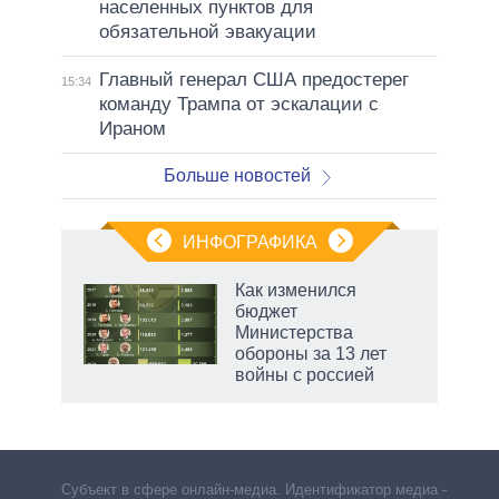
населенных пунктов для
обязательной эвакуации
Главный генерал США предостерег
15:34
команду Трампа от эскалации с
Ираном
Больше новостей
ИНФОГРАФИКА
Как изменился
бюджет
не за
Министерства
асть
обороны за 13 лет
елью
войны с россией
маги
Субъект в сфере онлайн-медиа. Идентификатор медиа –