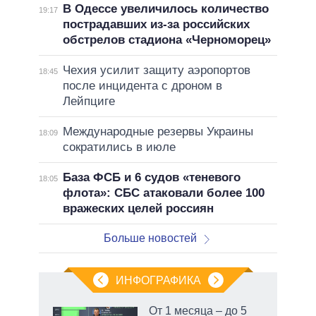
В Одессе увеличилось количество
19:17
пострадавших из-за российских
обстрелов стадиона «Черноморец»
Чехия усилит защиту аэропортов
18:45
после инцидента с дроном в
Лейпциге
Международные резервы Украины
18:09
сократились в июле
База ФСБ и 6 судов «теневого
18:05
флота»: СБС атаковали более 100
вражеских целей россиян
Больше новостей
ИНФОГРАФИКА
 как
От 1 месяца – до 5