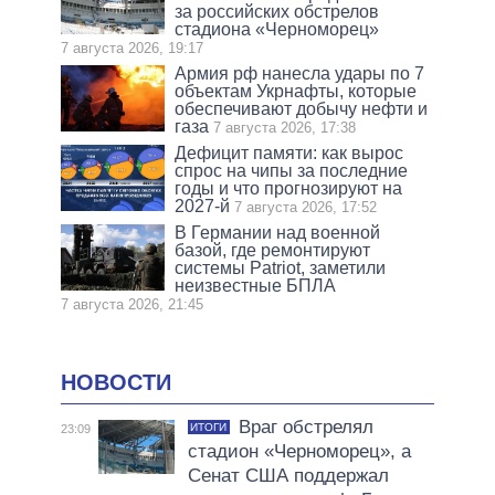
за российских обстрелов
стадиона «Черноморец»
7 августа 2026, 19:17
Армия рф нанесла удары по 7
объектам Укрнафты, которые
обеспечивают добычу нефти и
газа
7 августа 2026, 17:38
Дефицит памяти: как вырос
спрос на чипы за последние
годы и что прогнозируют на
2027-й
7 августа 2026, 17:52
В Германии над военной
базой, где ремонтируют
системы Patriot, заметили
неизвестные БПЛА
7 августа 2026, 21:45
НОВОСТИ
Враг обстрелял
ИТОГИ
23:09
стадион «Черноморец», а
Сенат США поддержал