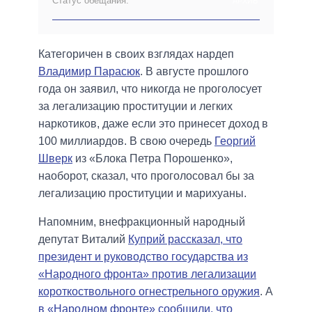
Статус обещания:
АРХИВ
Категоричен в своих взглядах нардеп
Владимир Парасюк
. В августе прошлого
года он заявил, что никогда не проголосует
за легализацию проституции и легких
наркотиков, даже если это принесет доход в
100 миллиардов. В свою очередь
Георгий
Шверк
из «Блока Петра Порошенко»,
наоборот, сказал, что проголосовал бы за
легализацию проституции и марихуаны.
Напомним, внефракционный народный
депутат Виталий
Куприй рассказал, что
президент и руководство государства из
«Народного фронта» против легализации
короткоствольного огнестрельного оружия
. А
в «Народном фронте» сообщили, что