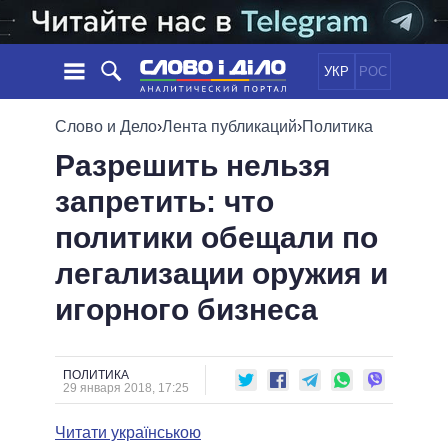
УКР
РОС
НОВОСТИ
Слово и Дело
›
Лента публикаций
›
Политика
Разрешить нельзя
ОБЕЩАНИЯ
ЛЕНТА
ПОЛИТИКА
запретить: что
СОБЫТИЯ
ЭКОНОМИКА
ПОЛИТИКИ
политики обещали по
СТАТЬИ
ОБЩЕСТВО
ИНФОГРАФИКА
МНЕНИЯ
МИР
ВСЕ ПОЛИТИКИ
легализации оружия и
ОБЗОРЫ
ПРЕЗИДЕНТ И ОФИС
игорного бизнеса
ВИДЕО
ДАЙДЖЕСТЫ
ВЕРХОВНАЯ РАДА
ПОДДЕРЖАТЬ
КАБИНЕТ МИНИСТРОВ
ГЛАВЫ ОБЛАДМИНИСТРАЦИЙ
ПОЛИТИКА
СРАВНЕНИЕ ПОЛИТИКОВ
29 января 2018, 17:25
МЭРЫ
Читати українською
ВСЕ ПЕРСОНЫ