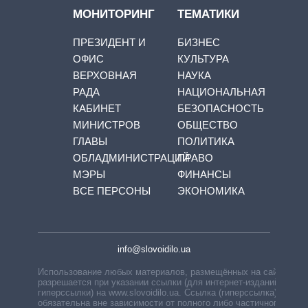
МОНИТОРИНГ
ТЕМАТИКИ
ПРЕЗИДЕНТ И
БИЗНЕС
ОФИС
КУЛЬТУРА
ВЕРХОВНАЯ
НАУКА
РАДА
НАЦИОНАЛЬНАЯ
КАБИНЕТ
БЕЗОПАСНОСТЬ
МИНИСТРОВ
ОБЩЕСТВО
ГЛАВЫ
ПОЛИТИКА
ОБЛАДМИНИСТРАЦИЙ
ПРАВО
МЭРЫ
ФИНАНСЫ
ВСЕ ПЕРСОНЫ
ЭКОНОМИКА
info@slovoidilo.ua
Использование любых материалов, размещённых на сайте,
разрешается при указании ссылки (для интернет-изданий —
гиперссылки) на www.slovoidilo.ua. Ссылка (гиперссылка)
обязательна вне зависимости от полного либо частичного