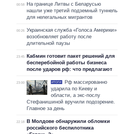
На границе Литвы с Беларусью
00:58
нашли уже третий подземный туннель
для нелегальных мигрантов
Украинская служба «Голоса Америки»
00:26
возобновляет работу после
длительной паузы
Кабмин готовит пакет решений для
23:45
бесперебойной работы бизнеса
после ударов рф: что предлагают
Рф массированно
ИТОГИ
23:00
ударила по Киеву и
области, а экс-послу
Стефанишиной вручили подозрение.
Главное за день
В Молдове обнаружили обломки
22:18
российского беспилотника