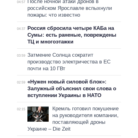
После ночной атаки дронов в
04:57
российском Ярославле вспыхнули
пожары: что известно
Россия сбросила четыре КАБа на
04:37
Сумы: есть раненые, повреждены
ТЦ и многоэтажки
Затмение Солнца сократит
03:59
производство электричества в ЕС
почти на 10 ГВт
«Нужен новый силовой блок»:
02:59
Залужный объяснил свои слова о
вступлении Украины в НАТО
Кремль готовил покушение
02:15
на руководителя компании,
поставляющей дроны
Украине – Die Zeit