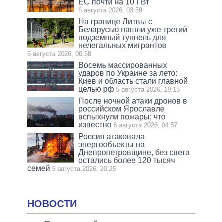
ЕС почти на 10 ГВт
6 августа 2026, 03:59
На границе Литвы с
Беларусью нашли уже третий
подземный туннель для
нелегальных мигрантов
6 августа 2026, 00:58
Восемь массированных
ударов по Украине за лето:
Киев и область стали главной
целью рф
5 августа 2026, 19:15
После ночной атаки дронов в
российском Ярославле
вспыхнули пожары: что
известно
6 августа 2026, 04:57
Россия атаковала
энергообъекты на
Днепропетровщине, без света
остались более 120 тысяч
семей
5 августа 2026, 20:25
НОВОСТИ