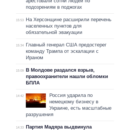
арестовали сотни людей по
подозрениям в поджогах
На Херсонщине расширили перечень
15:53
населенных пунктов для
обязательной эвакуации
Главный генерал США предостерег
15:34
команду Трампа от эскалации с
Ираном
В Молдове раздался взрыв,
15:09
правоохранители нашли обломки
БПЛА
Россия ударила по
14:42
немецкому бизнесу в
Украине, есть масштабные
разрушения
Партия Мадяра выдвинула
14:33