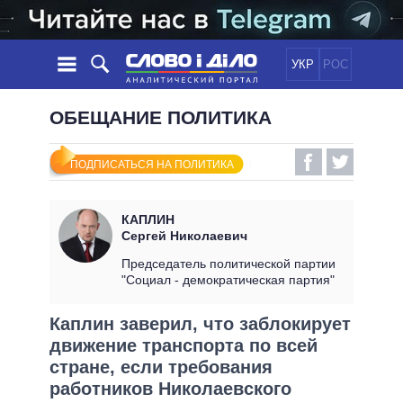
УКР
РОС
НОВОСТИ
ОБЕЩАНИЕ ПОЛИТИКА
ОБЕЩАНИЯ
ЛЕНТА
ПОЛИТИКА
ПОДПИСАТЬСЯ НА ПОЛИТИКА
СОБЫТИЯ
ЭКОНОМИКА
ПОЛИТИКИ
СТАТЬИ
ОБЩЕСТВО
КАПЛИН
ИНФОГРАФИКА
МНЕНИЯ
МИР
ВСЕ ПОЛИТИКИ
Сергей Николаевич
ОБЗОРЫ
ПРЕЗИДЕНТ И ОФИС
Председатель политической партии
ВИДЕО
"Социал - демократическая партия"
ДАЙДЖЕСТЫ
ВЕРХОВНАЯ РАДА
ПОДДЕРЖАТЬ
КАБИНЕТ МИНИСТРОВ
Каплин заверил, что заблокирует
ГЛАВЫ ОБЛАДМИНИСТРАЦИЙ
движение транспорта по всей
СРАВНЕНИЕ ПОЛИТИКОВ
МЭРЫ
стране, если требования
работников Николаевского
ВСЕ ПЕРСОНЫ