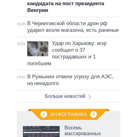
кандидата на пост президента
Венгрии
В Черниговской области дрон рф
14:09
ударил возле магазина, есть раненые
Удар по Харькову: мэр
13:53
сообщил о 37
пострадавших и 1
погибшем
В Румынии отвели угрозу для АЭС,
13:41
но ненадолго
Больше новостей
ИНФОГРАФИКА
 5
Восемь
го
массированных