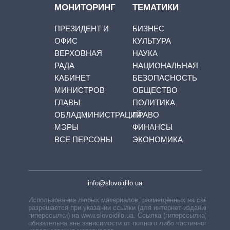
МОНИТОРИНГ
ТЕМАТИКИ
ПРЕЗИДЕНТ И
БИЗНЕС
ОФИС
КУЛЬТУРА
ВЕРХОВНАЯ
НАУКА
РАДА
НАЦИОНАЛЬНАЯ
КАБИНЕТ
БЕЗОПАСНОСТЬ
МИНИСТРОВ
ОБЩЕСТВО
ГЛАВЫ
ПОЛИТИКА
ОБЛАДМИНИСТРАЦИЙ
ПРАВО
МЭРЫ
ФИНАНСЫ
ВСЕ ПЕРСОНЫ
ЭКОНОМИКА
info@slovoidilo.ua
Использование любых материалов, размещённых на сайте,
разрешается при указании ссылки (для интернет-изданий —
гиперссылки) на www.slovoidilo.ua. Ссылка (гиперссылка)
обязательна вне зависимости от полного либо частичного