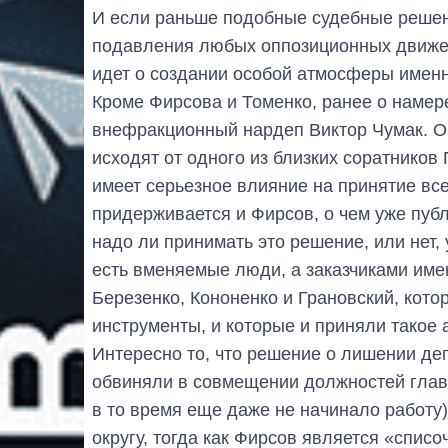
И если раньше подобные судебные решен
подавления любых оппозиционных движени
идет о создании особой атмосферы именн
Кроме Фирсова и Томенко, ранее о намер
внефракционный нардеп Виктор Чумак. О
исходят от одного из близких соратников
имеет серьезное влияние на принятие вс
придерживается и Фирсов, о чем уже пуб
надо ли принимать это решение, или нет
есть вменяемые люди, а заказчиками име
Березенко, Кононенко и Грановский, кото
инструменты, и которые и приняли такое 
Интересно то, что решение о лишении де
обвиняли в совмещении должностей глав
в то время еще даже не начинало работу
округу, тогда как Фирсов является «списо