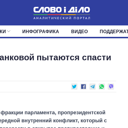
КИ
ИНФОГРАФИКА
ВИДЕО
ПОДДЕРЖА
ИС
ЛЕНТА
ВЕРХОВНАЯ РАДА
СОБЫТИЯ
СТАТЬИ
КАБИНЕТ МИНИСТРОВ
МНЕНИЯ
ОБЗОРЫ
ГЛАВЫ ОБЛАДМИНИ
ДАЙДЖЕСТЫ
 Банковой пытаются спасти
ПОЛИТИКА
ДЕПУТАТЫ
ЭКОНОМИКА
КОМИТЕТЫ
ФРАКЦИИ
ОБЩЕСТВО
ОКРУГА
МИР
 фракции парламента, пропрезидентской
ередной внутренний конфликт, который с