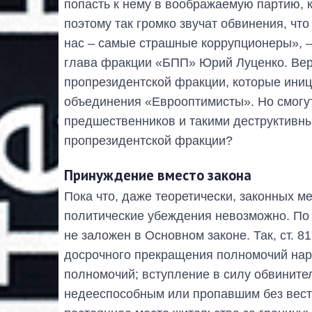
попасть к нему в воображаемую партию, ко
поэтому так громко звучат обвинения, чт
нас – самые страшные коррупционеры», –
глава фракции «БПП» Юрий Луценко. Вероя
пропрезидентской фракции, которые ини
объединения «Еврооптимисты». Но смогут
предшественников и такими деструктивн
пропрезидентской фракции?
Принуждение вместо закона
Пока что, даже теоретически, законных м
политические убеждения невозможно. По 
не заложен в Основном законе. Так, ст. 8
досрочного прекращения полномочий нар
полномочий; вступление в силу обвините
недееспособным или пропавшим без вест