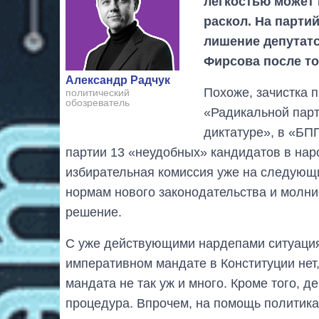
легкостью может 
раскол. На парти
лишение депутатс
Фирсова после то
Александр Радчук
Похоже, зачистка п
политический
обозреватель
«Радикальной парт
диктатуре», в «БП
партии 13 «неудобных» кандидатов в нар
избирательная комиссия уже на следующ
нормам нового законодательства и молн
решение.
С уже действующими нардепами ситуация
императивном мандате в Конституции нет
мандата не так уж и много. Кроме того, 
процедура. Впрочем, на помощь политика