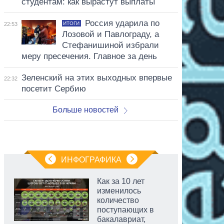
студентам: как вырастут выплаты
Россия ударила по
ИТОГИ
22:53
Лозовой и Павлограду, а
Стефанишиной избрали
меру пресечения. Главное за день
Зеленский на этих выходных впервые
22:32
посетит Сербию
Больше новостей
ИНФОГРАФИКА
Как за 10 лет
изменилось
количество
поступающих в
бакалавриат,