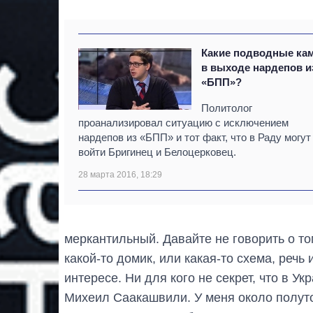
Какие подводные ка
в выходе нардепов и
«БПП»?
Политолог
проанализировал ситуацию с исключением
нардепов из «БПП» и тот факт, что в Раду могут
войти Бригинец и Белоцерковец.
28 марта 2016, 18:29
меркантильный. Давайте не говорить о том
какой-то домик, или какая-то схема, речь
интересе. Ни для кого не секрет, что в У
Михеил Саакашвили. У меня около полуто