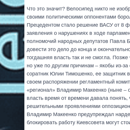
Что это значит? Велосипед никто не изоб
своими политическими оппонентами борол
Прецедентом стало решение ВАСУ от 8 фе
заявления о нарушениях в ходе парламен
полномочий народных депутатов Павла Б
довести это дело до конца и окончатель
тогдашняя власть так и не смогла. Позж
но уже по другим причинам – якобы из-за
соратник Юлии Тимошенко, ее защитник в 
своем распоряжении регламентный комите
«регионал» Владимир Макеенко (ныне – о
власть время от времени давала понять,
решительными проявлениями оппозиционн
Владимир Макеенко предупреждал нардеп
блокировать работу Киевсовета могут сто