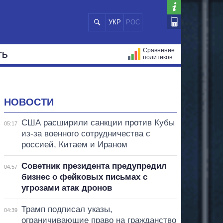
УКР
РОС
Сравнение
ТЬ
политиков
СТРАЦИЙ
МЭРЫ
ВСЕ ПЕРСОНЫ
НОВОСТИ
США расширили санкции против Кубы
05:17
из-за военного сотрудничества с
россией, Китаем и Ираном
Советник президента предупредил
04:57
бизнес о фейковых письмах с
угрозами атак дронов
Трамп подписал указы,
04:39
ограничивающие право на гражданство