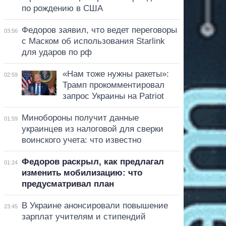
по рождению в США
Федоров заявил, что ведет переговоры
03:56
с Маском об использования Starlink
для ударов по рф
«Нам тоже нужны ракеты»:
02:59
Трамп прокомментировал
запрос Украины на Patriot
Минобороны получит данные
01:59
украинцев из налоговой для сверки
воинского учета: что известно
Федоров раскрыл, как предлагал
01:24
изменить мобилизацию: что
предусматривал план
В Украине анонсировали повышение
23:45
зарплат учителям и стипендий