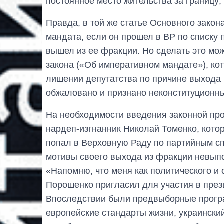
постоянное место жительства за границу;
Правда, в той же статье Основного закон
мандата, если он прошел в ВР по списку 
вышел из ее фракции. Но сделать это мо
закона («Об императивном мандате»), кот
лишении депутатства по причине выхода
обжаловано и признано неконституционн
На необходимости введения законной пр
нардеп-изгнанник Николай Томенко, кото
попал в Верховную Раду по партийным с
мотивы своего выхода из фракции невып
«Напомню, что меня как политического и
Порошенко пригласил для участия в през
Впоследствии были предвыборные програ
европейские стандарты жизни, украинский