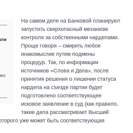
На самом деле на Банковой планируют
запустить сверхопасный механизм
контроля за собственными нардепами.
или
Проще говоря – смирить любое
инакомыслие путем подмены
процедур. Так, по информации
источников «Слова и Дела», после
нко
принятия решения о лишении статуса
нардепа на съезде партии будет
подготовлено соответствующее
исковое заявление в суд (как правило,
Как изменился
такие дела рассматривает Высший
бюджет
Министерства
оторого уже может быть соответствующая
обороны за 13 лет
войны с россией