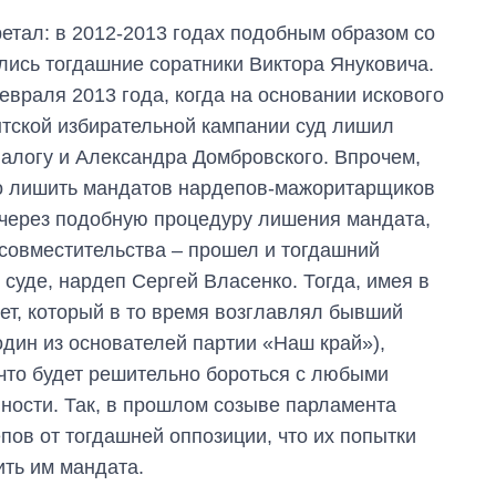
ретал: в 2012-2013 годах подобным образом со
ись тогдашние соратники Виктора Януковича.
враля 2013 года, когда на основании искового
тской избирательной кампании суд лишил
алогу и Александра Домбровского. Впрочем,
но лишить мандатов нардепов-мажоритарщиков
е через подобную процедуру лишения мандата,
 совместительства – прошел и тогдашний
суде, нардеп Сергей Власенко. Тогда, имея в
т, который в то время возглавлял бывший
дин из основателей партии «Наш край»),
 что будет решительно бороться с любыми
ости. Так, в прошлом созыве парламента
ов от тогдашней оппозиции, что их попытки
ить им мандата.