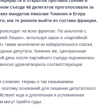
перерасти в открытое противостояние и
йном съезде 48 делегатов проголосовали за
ких мандатов Николая Томенко и Егора
го, как те решили выйти из состава фракции.
роисходит на всех фронтах. По аналогии с
ией Ляшко», используя закон о «партийной
П» также исключили из избирательного списка
одные депутаты. Конечно же, Центральная
ий день после партийного съезда подчинилась
иеносно удовлетворила соответствующее
 сложнее. Нормы о так называемом
, поэтому оснований для лишения депутатского
действует еще и длительная и усложненная
м могут прийти суды.