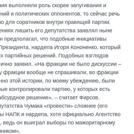
ия выполняли роль скорее запугивания и
й и политических оппонентов, то сейчас речь
о для соратников внутри правящей партии.
ениях лишить его депутатства заявлял ныне
н предполагал, что подобные инициативы
 Президента, нардепа Игоря Кононенко, который
ех партийных решений. Подобных взглядов
лично заявил. «На фракции не было дискуссии –
, у фракции вообще не спрашивали, во фракции
нно этой истории, по моему убеждению, были
рые контролировали партию, у которых есть
абсурдное решение», – считает Фирсов.
путатства Чумака «провести» сложнее (его
ы НАПК и нардепа, хотя официально Агентство
), ведь он выиграл выборы по мажоритарному
чником».