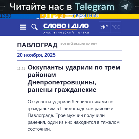
1380
УКР
РОС
НОВОСТИ
ПАВЛОГРАД
все публикации по тегу
20 ноября, 2025
ОБЕЩАНИЯ
ЛЕНТА
ПОЛИТИКА
Оккупанты ударили по трем
СОБЫТИЯ
ЭКОНОМИКА
11:21
ПОЛИТИКИ
районам
СТАТЬИ
ОБЩЕСТВО
Днепропетровщины,
ИНФОГРАФИКА
МНЕНИЯ
МИР
ВСЕ ПОЛИТИКИ
ранены гражданские
ОБЗОРЫ
ПРЕЗИДЕНТ И ОФИС
ВИДЕО
Оккупанты ударили беспилотниками по
ДАЙДЖЕСТЫ
ВЕРХОВНАЯ РАДА
гражданским в Павлоградском районе и
ПОДДЕРЖАТЬ
КАБИНЕТ МИНИСТРОВ
Павлограде. Трое мужчин получили
ГЛАВЫ ОБЛАДМИНИСТРАЦИЙ
ранения, один из них находится в тяжелом
СРАВНЕНИЕ ПОЛИТИКОВ
состоянии.
МЭРЫ