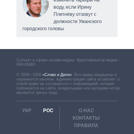
воду, если Ирину
Плетнёву отзовут с
должности Уманского
городского головы
Субъект в сфере онлайн-медиа. Идентификатор медиа –
R40-05063
© 2009—2026
«Слово и Дело»
.
Все права защищены и
охраняются законом. Администрация сайта оставляет за
собой право не соглашаться с информацией, которая
публикуется на сайте, владельцами или авторами которой
являются третьи лица.
УКР
РОС
О НАС
КОНТАКТЫ
ПРАВИЛА