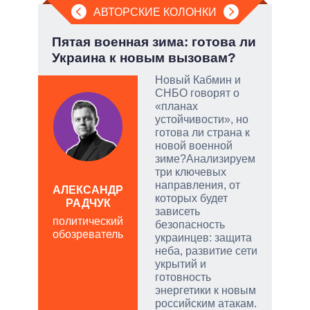
АВТОРСКИЕ КОЛОНКИ
у:
Пятая военная зима: готова ли
Июл
Украина к новым вызовам?
Кол
Новый Кабмин и
СНБО говорят о
«планах
устойчивости», но
скую
готова ли страна к
новой военной
дить
зиме?Анализируем
три ключевых
направления, от
АЛЕКСАНДР
ЛЕО
которых будет
РАДЧУК
пол
зависеть
политический
обо
безопасность
обозреватель
украинцев: защита
неба, развитие сети
укрытий и
готовность
энергетики к новым
российским атакам.