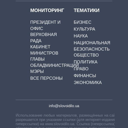
МОНИТОРИНГ
ТЕМАТИКИ
ПРЕЗИДЕНТ И
БИЗНЕС
ОФИС
КУЛЬТУРА
ВЕРХОВНАЯ
НАУКА
РАДА
НАЦИОНАЛЬНАЯ
КАБИНЕТ
БЕЗОПАСНОСТЬ
МИНИСТРОВ
ОБЩЕСТВО
ГЛАВЫ
ПОЛИТИКА
ОБЛАДМИНИСТРАЦИЙ
ПРАВО
МЭРЫ
ФИНАНСЫ
ВСЕ ПЕРСОНЫ
ЭКОНОМИКА
info@slovoidilo.ua
Использование любых материалов, размещённых на сайте,
разрешается при указании ссылки (для интернет-изданий —
гиперссылки) на www.slovoidilo.ua. Ссылка (гиперссылка)