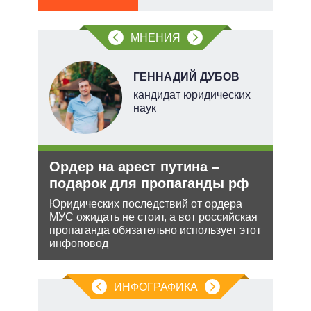
МНЕНИЯ
ГЕННАДИЙ ДУБОВ
тель
кандидат юридических
наук
и
Ордер на арест путина –
Укр
О и
подарок для пропаганды рф
дец
теп
Юридических последствий от ордера
МУС ожидать не стоит, а вот российская
ии на
Деце
пропаганда обязательно использует этот
 по
позв
инфоповод
кото
без 
ИНФОГРАФИКА