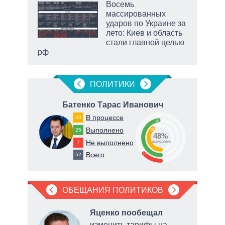
Восемь
массированных
ударов по Украине за
ет
лето: Киев и область
стали главной целью
рф
маги
ПОЛИТИКИ
Батенко Тарас Иванович
Ра
В процессе
20
48
Выполнено
25
39
48%
Не выполнено
7
о
выполнено
Всего
13
52
ОБЕЩАНИЯ ПОЛИТИКОВ
л
Яценко пообещал
изменить тарифы на