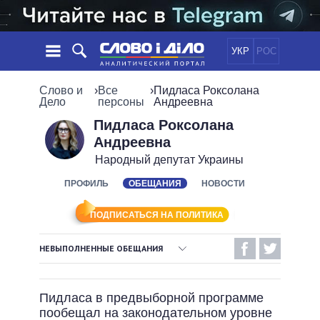
УКР
РОС
НОВОСТИ
Слово и
›
Все
›
Пидласа Роксолана
Дело
персоны
Андреевна
ОБЕЩАНИЯ
ЛЕНТА
ПОЛИТИКА
Пидласа Роксолана
Андреевна
СОБЫТИЯ
ЭКОНОМИКА
ПОЛИТИКИ
Народный депутат Украины
СТАТЬИ
ОБЩЕСТВО
ИНФОГРАФИКА
ПРОФИЛЬ
ОБЕЩАНИЯ
НОВОСТИ
МНЕНИЯ
МИР
ВСЕ ПОЛИТИКИ
ОБЗОРЫ
ПРЕЗИДЕНТ И ОФИС
ВИДЕО
ПОДПИСАТЬСЯ НА ПОЛИТИКА
ДАЙДЖЕСТЫ
ВЕРХОВНАЯ РАДА
ПОДДЕРЖАТЬ
КАБИНЕТ МИНИСТРОВ
НЕВЫПОЛНЕННЫЕ ОБЕЩАНИЯ
ГЛАВЫ ОБЛАДМИНИСТРАЦИЙ
ВЫПОЛНЕННЫЕ ОБЕЩАНИЯ
СРАВНЕНИЕ ПОЛИТИКОВ
МЭРЫ
Пидласа в предвыборной программе
НЕВЫПОЛНЕННЫЕ ОБЕЩАНИЯ
ВСЕ ПЕРСОНЫ
пообещал на законодательном уровне