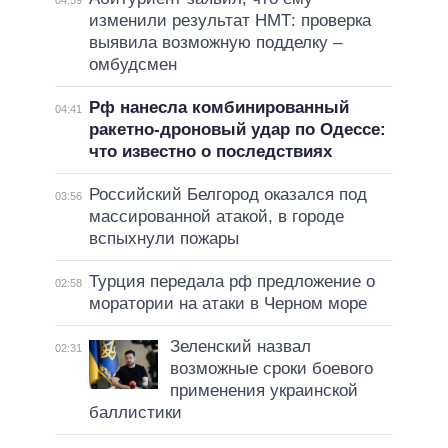
изменили результат НМТ: проверка
выявила возможную подделку –
омбудсмен
Рф нанесла комбинированный
04:41
ракетно-дроновый удар по Одессе:
что известно о последствиях
Российский Белгород оказался под
03:56
массированной атакой, в городе
вспыхнули пожары
Турция передала рф предложение о
02:58
моратории на атаки в Черном море
Зеленский назвал
02:31
возможные сроки боевого
применения украинской
баллистики