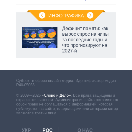
ИНФОГРАФИКА
Дефицит памяти: как
вырос спрос на чипы
за последние годы и
ет
что прогнозируют на
2027-й
маги
Субъект в сфере онлайн-медиа. Идентификатор медиа –
R40-05063
© 2009—2026
«Слово и Дело»
.
Все права защищены и
охраняются законом. Администрация сайта оставляет за
собой право не соглашаться с информацией, которая
публикуется на сайте, владельцами или авторами которой
являются третьи лица.
УКР
РОС
О НАС