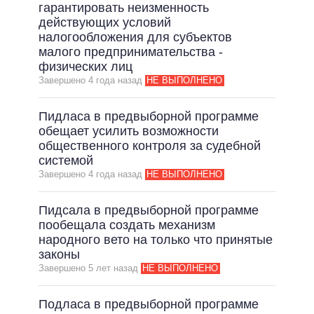
ОБЕЩАНИЯ В ПРОЦЕССЕ
гарантировать неизменность
действующих условий
ВСЕ ОБЕЩАНИЯ
налогообложения для субъектов
малого предпринимательства -
АРХИВНЫЕ ОБЕЩАНИЯ
физических лиц
Завершено 4 года назад
НЕ ВЫПОЛНЕНО
Пидласа в предвыборной программе
обещает усилить возможности
общественного контроля за судебной
системой
Завершено 4 года назад
НЕ ВЫПОЛНЕНО
Пидсала в предвыборной программе
пообещала создать механизм
народного вето на только что принятые
законы
Завершено 5 лет назад
НЕ ВЫПОЛНЕНО
Подласа в предвыборной программе