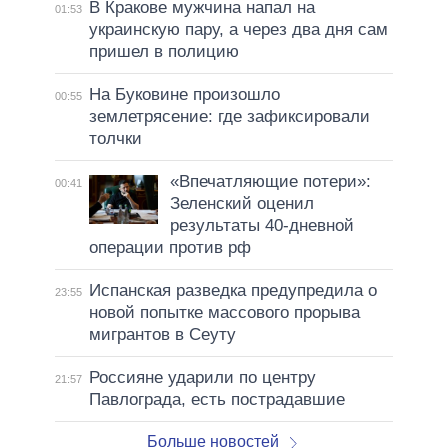
В Кракове мужчина напал на
01:53
украинскую пару, а через два дня сам
пришел в полицию
На Буковине произошло
00:55
землетрясение: где зафиксировали
толчки
«Впечатляющие потери»:
00:41
Зеленский оценил
результаты 40-дневной
операции против рф
Испанская разведка предупредила о
23:55
новой попытке массового прорыва
мигрантов в Сеуту
Россияне ударили по центру
21:57
Павлограда, есть пострадавшие
Больше новостей