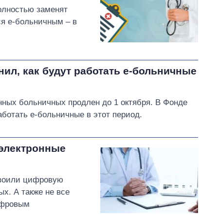
олностью заменят
я е-больничным – в
ил, как будут работать е-больничные
ных больничных продлен до 1 октября. В Фонде
аботать е-больничные в этот период.
 электронные
своили цифровую
х. А также не все
ифровым