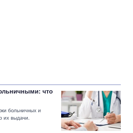
В процессе
62
49
Выполнено
27
30
21%
Не выполнено
39
выполнено
21
Всего
128
Федиенко пообещал
обратиться в НБУ за
официальными
разъяснениями
больничными: что
относительно риска утечки
персональных данных украинцев из
платежных чеков
рки больничных и
ю их выдачи.