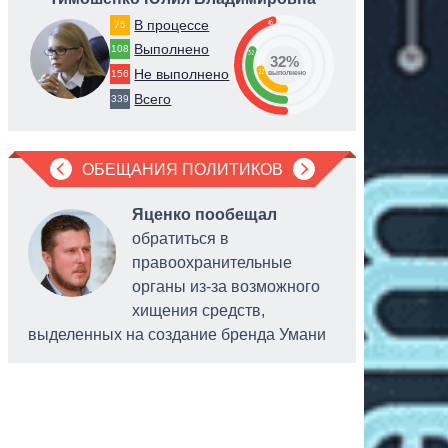
В процессе
46
75
Выполнено
108
32
32%
Не выполнено
22
156
выполнено
Всего
339
ОБЕЩАНИЯ ПОЛИТИКОВ
Яценко пообещал
обратиться в
правоохранительные
органы из-за возможного
хищения средств,
выделенных на создание бренда Умани