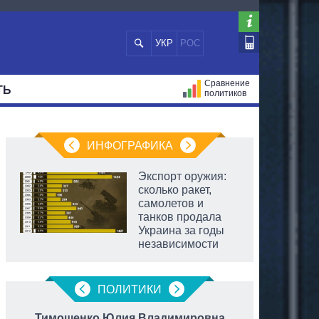
УКР
РОС
Сравнение
ТЬ
политиков
СТРАЦИЙ
МЭРЫ
ВСЕ ПЕРСОНЫ
ИНФОГРАФИКА
Экспорт оружия:
сколько ракет,
самолетов и
танков продала
Украина за годы
независимости
ПОЛИТИКИ
Тимошенко Юлия Владимировна
Клич