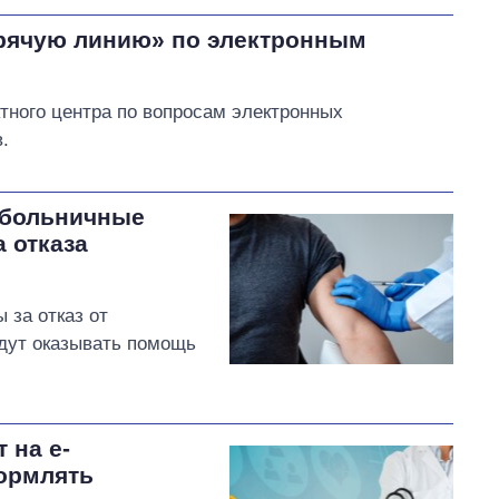
орячую линию» по электронным
тного центра по вопросам электронных
.
и больничные
 отказа
 за отказ от
удут оказывать помощь
 на е-
формлять