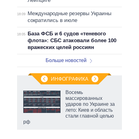
Лейпциге
Международные резервы Украины
18:09
сократились в июле
База ФСБ и 6 судов «теневого
18:05
флота»: СБС атаковали более 100
вражеских целей россиян
Больше новостей
ИНФОГРАФИКА
 5
Восемь
го
массированных
сть
ударов по Украине за
ВР
лето: Киев и область
стали главной целью
рф
маги