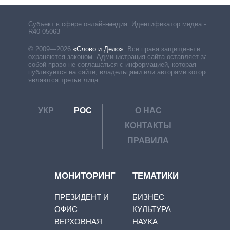
Субъект в сфере онлайн-медиа. Идентификатор медиа –
R40-05063
© 2009—2026
«Слово и Дело»
.
Все права защищены и
охраняются законом. Администрация сайта оставляет за
собой право не соглашаться с информацией, которая
публикуется на сайте, владельцами или авторами которой
являются третьи лица.
УКР
РОС
О НАС
КОНТАКТЫ
ПРАВИЛА
МОНИТОРИНГ
ТЕМАТИКИ
ПРЕЗИДЕНТ И
БИЗНЕС
ОФИС
КУЛЬТУРА
ВЕРХОВНАЯ
НАУКА