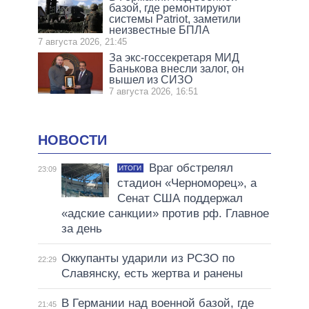
базой, где ремонтируют
системы Patriot, заметили
неизвестные БПЛА
7 августа 2026, 21:45
За экс-госсекретаря МИД
Банькова внесли залог, он
вышел из СИЗО
7 августа 2026, 16:51
НОВОСТИ
Враг обстрелял
ИТОГИ
23:09
стадион «Черноморец», а
Сенат США поддержал
«адские санкции» против рф. Главное
за день
Оккупанты ударили из РСЗО по
22:29
Славянску, есть жертва и ранены
В Германии над военной базой, где
21:45