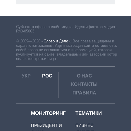
Субъект в сфере онлайн-медиа. Идентификатор медиа –
R40-05063
© 2009—2026
«Слово и Дело»
.
Все права защищены и
охраняются законом. Администрация сайта оставляет за
собой право не соглашаться с информацией, которая
публикуется на сайте, владельцами или авторами которой
являются третьи лица.
УКР
РОС
О НАС
КОНТАКТЫ
ПРАВИЛА
МОНИТОРИНГ
ТЕМАТИКИ
ПРЕЗИДЕНТ И
БИЗНЕС