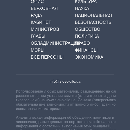
ОФИС
КУЛЬТУРА
ВЕРХОВНАЯ
НАУКА
РАДА
НАЦИОНАЛЬНАЯ
КАБИНЕТ
БЕЗОПАСНОСТЬ
МИНИСТРОВ
ОБЩЕСТВО
ГЛАВЫ
ПОЛИТИКА
ОБЛАДМИНИСТРАЦИЙ
ПРАВО
МЭРЫ
ФИНАНСЫ
ВСЕ ПЕРСОНЫ
ЭКОНОМИКА
info@slovoidilo.ua
Использование любых материалов, размещённых на сайте,
разрешается при указании ссылки (для интернет-изданий —
гиперссылки) на www.slovoidilo.ua. Ссылка (гиперссылка)
обязательна вне зависимости от полного либо частичного
использования материалов.
Аналитическая информация об обещаниях политиков и
чиновников, размещенных на портале slovoidilo.ua, а также
информация о состоянии выполнения этих обещаний,