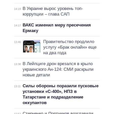
В Украине вырос уровень топ-
14:19
коррупции – глава САП
ВАКС изменил меру пресечения
14:17
Ермаку
Правительство продлило
13:46
услугу «Брак онлайн» еще
на два года
В Лейпциге дрон врезался в крыло
13:38
украинского Ан-124: СМИ раскрыли
новые детали
Силы обороны поразили пусковые
13:11
установки «С-400», НПЗ в
Татарстане и подразделение
оккупантов
Стерненко и Портников возглавили
12:52