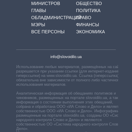
МИНИСТРОВ
ОБЩЕСТВО
ГЛАВЫ
ПОЛИТИКА
ОБЛАДМИНИСТРАЦИЙ
ПРАВО
МЭРЫ
ФИНАНСЫ
ВСЕ ПЕРСОНЫ
ЭКОНОМИКА
info@slovoidilo.ua
Использование любых материалов, размещённых на сайте,
разрешается при указании ссылки (для интернет-изданий —
гиперссылки) на www.slovoidilo.ua. Ссылка (гиперссылка)
обязательна вне зависимости от полного либо частичного
использования материалов.
Аналитическая информация об обещаниях политиков и
чиновников, размещенных на портале slovoidilo.ua, а также
информация о состоянии выполнения этих обещаний,
собрана и обработана ООО «ИА Слово и Дело» и является
собственностью ООО «ИА Слово и Дело». Инфографики,
размещенные на портале slovoidilo.ua, созданы ОО «Система
народного контроля Слово и Дело» и являются
собственностью ОО «Система народного контроля Слово и
Дело».