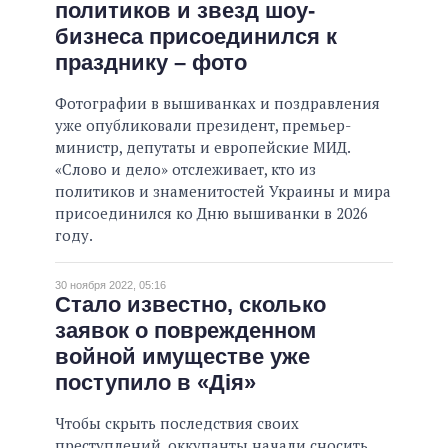
политиков и звезд шоу-
ОБЕЩАНИЯ В ПРОЦЕССЕ
бизнеса присоединился к
ВСЕ ОБЕЩАНИЯ
празднику – фото
АРХИВНЫЕ ОБЕЩАНИЯ
Фотографии в вышиванках и поздравления
уже опубликовали президент, премьер-
министр, депутаты и европейские МИД.
«Слово и дело» отслеживает, кто из
политиков и знаменитостей Украины и мира
присоединился ко Дню вышиванки в 2026
году.
30 ноября 2022, 05:16
Стало известно, сколько
заявок о поврежденном
войной имуществе уже
поступило в «Дія»
Чтобы скрыть последствия своих
преступлений, оккупанты начали сносить