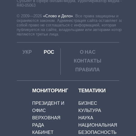
Субъект в сфере онлайн-медиа. Идентификатор медиа –
R40-05063
© 2009—2026
«Слово и Дело»
.
Все права защищены и
охраняются законом. Администрация сайта оставляет за
собой право не соглашаться с информацией, которая
публикуется на сайте, владельцами или авторами которой
являются третьи лица.
УКР
РОС
О НАС
КОНТАКТЫ
ПРАВИЛА
МОНИТОРИНГ
ТЕМАТИКИ
ПРЕЗИДЕНТ И
БИЗНЕС
ОФИС
КУЛЬТУРА
ВЕРХОВНАЯ
НАУКА
РАДА
НАЦИОНАЛЬНАЯ
КАБИНЕТ
БЕЗОПАСНОСТЬ