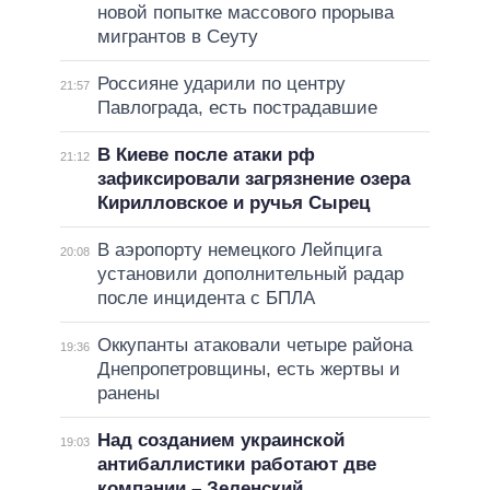
новой попытке массового прорыва
мигрантов в Сеуту
Россияне ударили по центру
21:57
Павлограда, есть пострадавшие
В Киеве после атаки рф
21:12
зафиксировали загрязнение озера
Кирилловское и ручья Сырец
В аэропорту немецкого Лейпцига
20:08
установили дополнительный радар
после инцидента с БПЛА
Оккупанты атаковали четыре района
19:36
Днепропетровщины, есть жертвы и
ранены
Над созданием украинской
19:03
антибаллистики работают две
компании – Зеленский