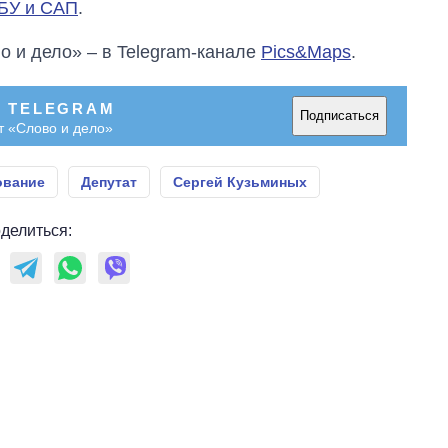
АБУ и САП
.
о и дело» – в Telegram-канале
Pics&Maps
.
В TELEGRAM
Подписаться
т «Слово и дело»
ование
Депутат
Сергей Кузьминых
делиться: