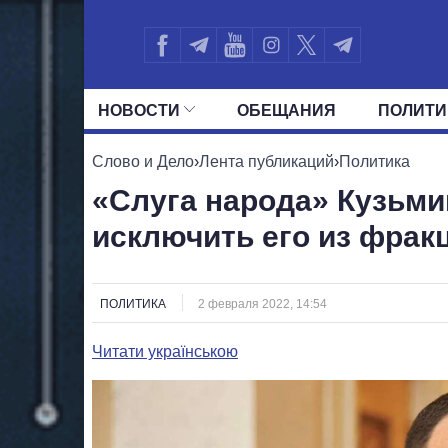
НОВОСТИ
ОБЕЩАНИЯ
ПОЛИТИ
ВСЕ ПОЛИТИКИ
ПРЕЗИДЕНТ И ОФ
Слово и Дело
›
Лента публикаций
›
Политика
«Слуга народа» Кузьм
исключить его из фрак
ПОЛИТИКА
2 февраля 2022, 14:54
Читати українською