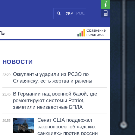
УКР
РОС
Сравнение
ТЬ
политиков
СТРАЦИЙ
МЭРЫ
ВСЕ ПЕРСОНЫ
НОВОСТИ
Оккупанты ударили из РСЗО по
22:29
Славянску, есть жертва и ранены
В Германии над военной базой, где
21:45
ремонтируют системы Patriot,
заметили неизвестные БПЛА
Сенат США поддержал
20:55
законопроект об «адских
санкциях» против россии