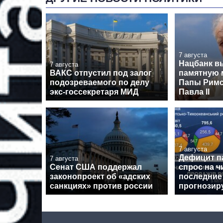
7 августа
Нацбанк в
7 августа
ВАКС отпустил под залог
памятную 
подозреваемого по делу
Папы Римс
экс-госсекретаря МИД
Павла II
7 августа
Дефицит п
7 августа
Сенат США поддержал
спрос на ч
законопроект об «адских
последние 
санкциях» против россии
прогнозиру