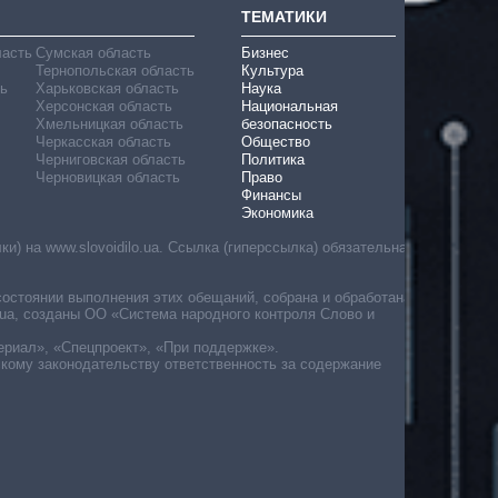
ТЕМАТИКИ
ласть
Сумская область
Бизнес
Тернопольская область
Культура
ь
Харьковская область
Наука
Херсонская область
Национальная
Хмельницкая область
безопасность
Черкасская область
Общество
Черниговская область
Политика
Черновицкая область
Право
Финансы
Экономика
) на www.slovoidilo.ua. Ссылка (гиперссылка) обязательна
состоянии выполнения этих обещаний, собрана и обработана
ua, созданы ОО «Система народного контроля Слово и
ериал», «Спецпроект», «При поддержке».
скому законодательству ответственность за содержание