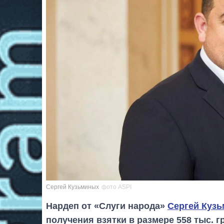
Сергей Кузьминых
фото ASPI
Нардеп от «Слуги народа»
Сергей Куз
получения взятки в размере 558 тыс. г