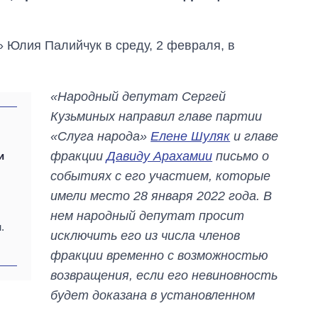
 Юлия Палийчук в среду, 2 февраля, в
«Народный депутат Сергей
Кузьминых направил главе партии
«Слуга народа»
Елене Шуляк
и главе
фракции
Давиду Арахамии
письмо о
и
событиях с его участием, которые
имели место 28 января 2022 года. В
Восемь
нем народный депутат просит
массированных
.
исключить его из числа членов
ударов по Украине
за лето: Киев и
фракции временно с возможностью
область стали
возвращения, если его невиновность
главной целью рф
будет доказана в установленном