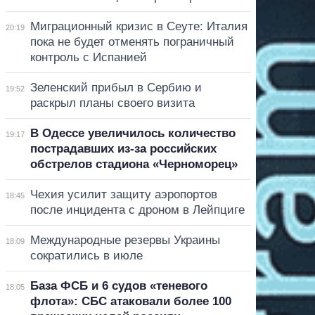
Миграционный кризис в Сеуте: Италия
20:19
пока не будет отменять пограничный
контроль с Испанией
Зеленский прибыл в Сербию и
19:52
раскрыл планы своего визита
В Одессе увеличилось количество
19:17
пострадавших из-за российских
обстрелов стадиона «Черноморец»
Чехия усилит защиту аэропортов
18:45
после инцидента с дроном в Лейпциге
Международные резервы Украины
18:09
сократились в июле
База ФСБ и 6 судов «теневого
18:05
флота»: СБС атаковали более 100