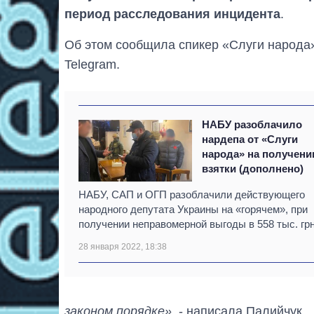
период расследования инцидента
.
Об этом сообщила спикер «Слуги народа»
Telegram.
НАБУ разоблачило
нардепа от «Слуги
народа» на получени
взятки (дополнено)
НАБУ, САП и ОГП разоблачили действующего
народного депутата Украины на «горячем», при
получении неправомерной выгоды в 558 тыс. грн
28 января 2022, 18:38
законом порядке»
, - написала Палийчук.