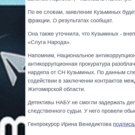
По ее словам, заявление Кузьминых буд
фракции. О результатах сообщат.
Она также уточнила, что Кузьминых - вне
«Слуга Народа».
Напомним, Национальное антикоррупцио
антикоррупционная прокуратура разобла
нардепа от СН Кузьминых. По данным сл
содействии в заключении контрактов ме
Житомирской области.
Детективы НАБУ не смогли задержать деп
следственного судьи. У него провели обы
Генпрокурор Ирина Венедиктова
подписа