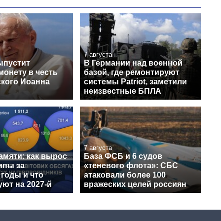
7 августа
ыпустит
В Германии над военной
монету в честь
базой, где ремонтируют
кого Иоанна
системы Patriot, заметили
неизвестные БПЛА
7 августа
амяти: как вырос
База ФСБ и 6 судов
ипы за
«теневого флота»: СБС
годы и что
атаковали более 100
ют на 2027-й
вражеских целей россиян