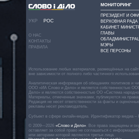
МОНИТОРИНГ
ПРЕЗИДЕНТ И ОФ
УКР
РОС
ВЕРХОВНАЯ РАДА
КАБИНЕТ МИНИСТ
ГЛАВЫ
О НАС
ОБЛАДМИНИСТРА
КОНТАКТЫ
МЭРЫ
ПРАВИЛА
ВСЕ ПЕРСОНЫ
Использование любых материалов, размещённых на сайте,
вне зависимости от полного либо частичного использова
Аналитическая информация об обещаниях политиков и чин
ООО «ИА Слово и Дело» и является собственностью ООО 
Дело» и являются собственностью ОО «Система народног
Материалы, отмеченные значками, публикуются на права
Редакция не несет ответственности за факты и оценочны
рекламы несет рекламодатель.
Субъект в сфере онлайн-медиа. Идентификатор медиа – 
© 2009—2026
«Слово и Дело»
.
Все права защищены и ох
оставляет за собой право не соглашаться с информацией
или авторами которой являются третьи лица.