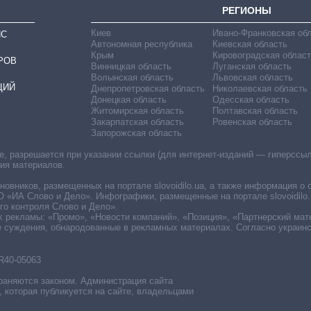
РЕГИОНЫ
Киев
Ивано-Франковская об
ИС
Автономная республика
Киевская область
Крым
Кировоградская област
РОВ
Винницкая область
Луганская область
Волынская область
Львовская область
ЦИЙ
Днепропетровская область
Николаевская область
Донецкая область
Одесская область
Житомирская область
Полтавская область
Закарпатская область
Ровенская область
Запорожская область
 разрешается при указании ссылки (для интернет-изданий — гиперссылки
ния материалов.
овников, размещенных на портале slovoidilo.ua, а также информация о 
«ИА Слово и Дело». Инфографики, размещенные на портале slovoidilo.
о контроля Слово и Дело».
х рекламы: «Промо», «Новости компаний», «Позиция», «Партнерский мат
е суждения, обнародованные в рекламных материалах. Согласно украин
R40-05063
раняются законом. Администрация сайта
, которая публикуется на сайте, владельцами