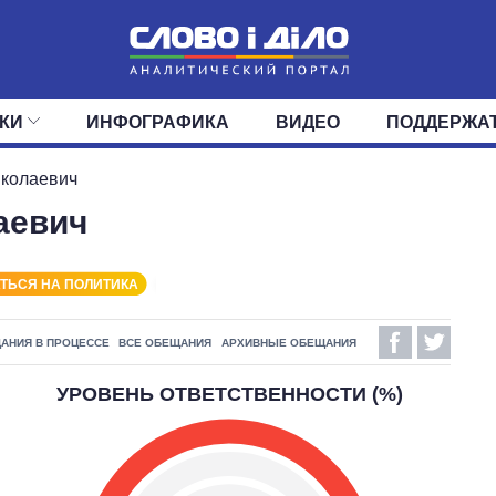
КИ
ИНФОГРАФИКА
ВИДЕО
ПОДДЕРЖА
ИС
ЛЕНТА
ВЕРХОВНАЯ РАДА
СОБЫТИЯ
СТАТЬИ
КАБИНЕТ МИНИСТРОВ
МНЕНИЯ
ОБЗОРЫ
ГЛАВЫ ОБЛАДМИНИ
ДАЙДЖЕСТЫ
иколаевич
аевич
ПОЛИТИКА
ДЕПУТАТЫ
ЭКОНОМИКА
КОМИТЕТЫ
ФРАКЦИИ
ОБЩЕСТВО
ОКРУГА
МИР
ТЬСЯ НА ПОЛИТИКА
АНИЯ В ПРОЦЕССЕ
ВСЕ ОБЕЩАНИЯ
АРХИВНЫЕ ОБЕЩАНИЯ
УРОВЕНЬ ОТВЕТСТВЕННОСТИ (%)