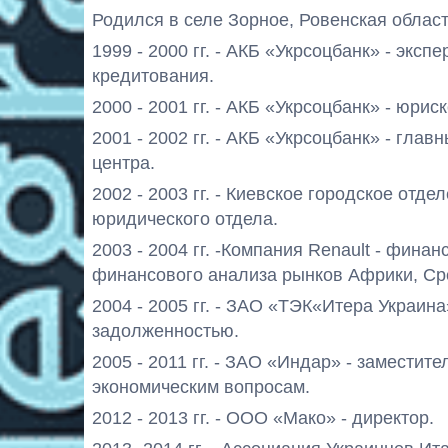
Родился в селе Зорное, Ровенская област
1999 - 2000 гг. - АКБ «Укрсоцбанк» - экс
кредитования.
2000 - 2001 гг. - АКБ «Укрсоцбанк» - юри
2001 - 2002 гг. - АКБ «Укрсоцбанк» - гла
центра.
2002 - 2003 гг. - Киевское городское отд
юридического отдела.
2003 - 2004 гг. -Компания Renault - фина
финансового анализа рынков Африки, Ср
2004 - 2005 гг. - ЗАО «ТЭК«Итера Украин
задолженностью.
2005 - 2011 гг. - ЗАО «Индар» - замести
экономическим вопросам.
2012 - 2013 гг. - ООО «Мако» - директор.