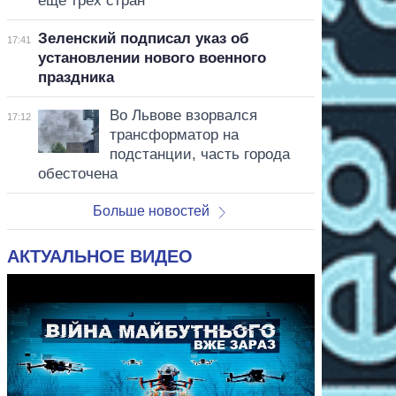
еще трех стран
Зеленский подписал указ об
17:41
установлении нового военного
праздника
Во Львове взорвался
17:12
трансформатор на
подстанции, часть города
обесточена
Больше новостей
АКТУАЛЬНОЕ ВИДЕО