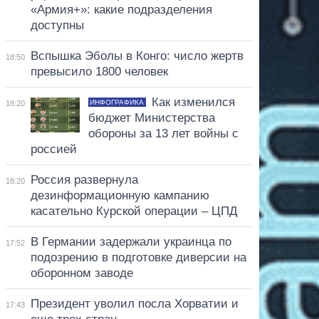
«Армия+»: какие подразделения
доступны
Вспышка Эболы в Конго: число жертв
18:50
превысило 1800 человек
Как изменился
ИНФОГРАФИКА
18:20
бюджет Министерства
обороны за 13 лет войны с
россией
Россия развернула
18:20
дезинформационную кампанию
касательно Курской операции – ЦПД
В Германии задержали украинца по
17:52
подозрению в подготовке диверсии на
оборонном заводе
Президент уволил посла Хорватии и
17:43