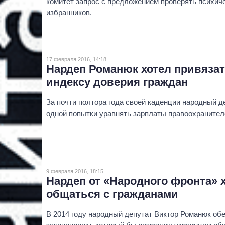
комитет запрос с предложением проверять психич
избранников.
17 февраля 2016, 14:18
Нардеп Романюк хотел привязат
индексу доверия граждан
За почти полтора года своей каденции народный д
одной попытки уравнять зарплаты правоохранител
9 февраля 2016, 18:15
Нардеп от «Народного фронта» 
общаться с гражданами
В 2014 году народный депутат Виктор Романюк об