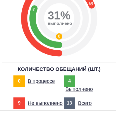
69
31
31%
выполнено
0
КОЛИЧЕСТВО ОБЕЩАНИЙ (ШТ.)
В процессе
0
4
Выполнено
Не выполнено
Всего
9
13