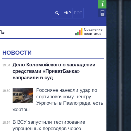
УКР
РОС
Сравнение
ТЬ
политиков
СТРАЦИЙ
МЭРЫ
ВСЕ ПЕРСОНЫ
НОВОСТИ
Дело Коломойского о завладении
19:34
средствами «ПриватБанка»
направили в суд
Россияне нанесли удар по
19:30
сортировочному центру
Укрпочты в Павлограде, есть
жертвы
В ВСУ запустили тестирование
18:54
упрощенных переводов через