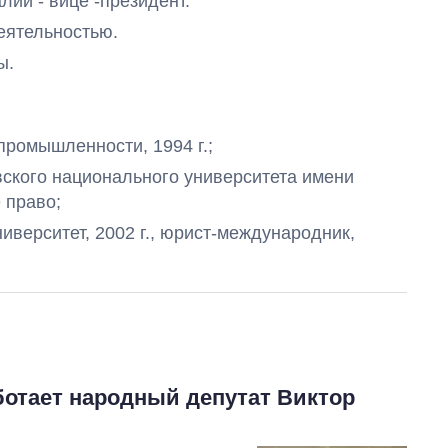
лии - вице -президент.
деятельностью.
ы.
ромышленности, 1994 г.;
ского национального университета имени
 право;
верситет, 2002 г., юрист-международник,
Как изменился
бюджет
Министерства
обороны за 13 лет
войны с россией
ботает народный депутат Виктор