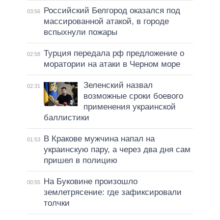
Российский Белгород оказался под
03:56
массированной атакой, в городе
вспыхнули пожары
Турция передала рф предложение о
02:58
моратории на атаки в Черном море
Зеленский назвал
02:31
возможные сроки боевого
применения украинской
баллистики
В Кракове мужчина напал на
01:53
украинскую пару, а через два дня сам
пришел в полицию
На Буковине произошло
00:55
землетрясение: где зафиксировали
толчки