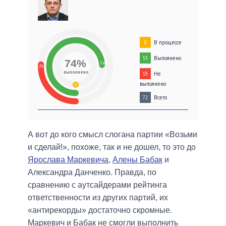
В процессе
0
Выполнено
53
74%
74
26
выполнено
Не
19
выполнено
0
Всего
72
А вот до кого смысл слогана партии «Возьми
и сделай!», похоже, так и не дошел, то это до
Ярослава Маркевича
,
Алены Бабак
и
Александра Данченко. Правда, по
сравнению с аутсайдерами рейтинга
ответственности из других партий, их
«антирекорды» достаточно скромные.
Маркевич и Бабак не смогли выполнить