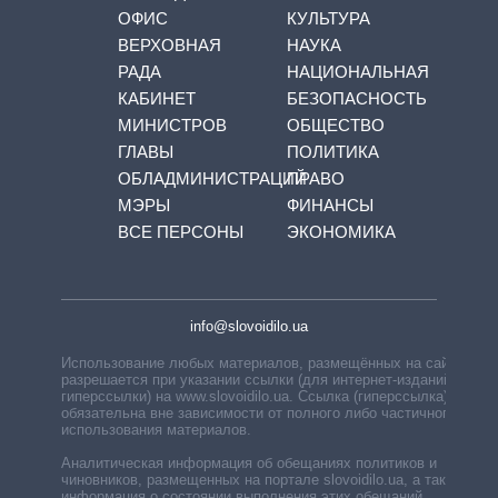
ОФИС
КУЛЬТУРА
ВЕРХОВНАЯ
НАУКА
РАДА
НАЦИОНАЛЬНАЯ
КАБИНЕТ
БЕЗОПАСНОСТЬ
МИНИСТРОВ
ОБЩЕСТВО
ГЛАВЫ
ПОЛИТИКА
ОБЛАДМИНИСТРАЦИЙ
ПРАВО
МЭРЫ
ФИНАНСЫ
ВСЕ ПЕРСОНЫ
ЭКОНОМИКА
info@slovoidilo.ua
Использование любых материалов, размещённых на сайте,
разрешается при указании ссылки (для интернет-изданий —
гиперссылки) на www.slovoidilo.ua. Ссылка (гиперссылка)
обязательна вне зависимости от полного либо частичного
использования материалов.
Аналитическая информация об обещаниях политиков и
чиновников, размещенных на портале slovoidilo.ua, а также
информация о состоянии выполнения этих обещаний,