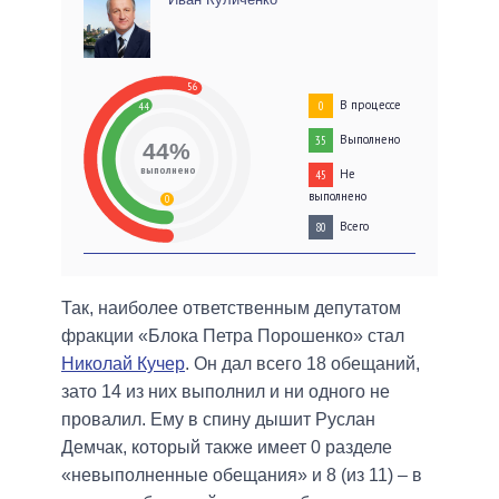
56
В процессе
0
44
Выполнено
35
44%
выполнено
Не
45
выполнено
0
Всего
80
Так, наиболее ответственным депутатом
фракции «Блока Петра Порошенко» стал
Николай Кучер
. Он дал всего 18 обещаний,
зато 14 из них выполнил и ни одного не
провалил. Ему в спину дышит Руслан
Демчак, который также имеет 0 разделе
«невыполненные обещания» и 8 (из 11) – в