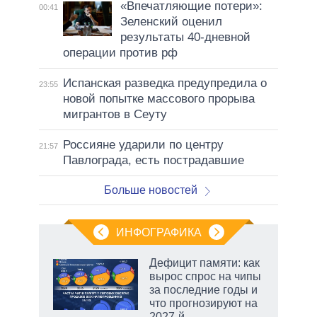
«Впечатляющие потери»:
00:41
Зеленский оценил
результаты 40-дневной
операции против рф
Испанская разведка предупредила о
23:55
новой попытке массового прорыва
мигрантов в Сеуту
Россияне ударили по центру
21:57
Павлограда, есть пострадавшие
Больше новостей
ИНФОГРАФИКА
Дефицит памяти: как
вырос спрос на чипы
за последние годы и
ет
что прогнозируют на
2027-й