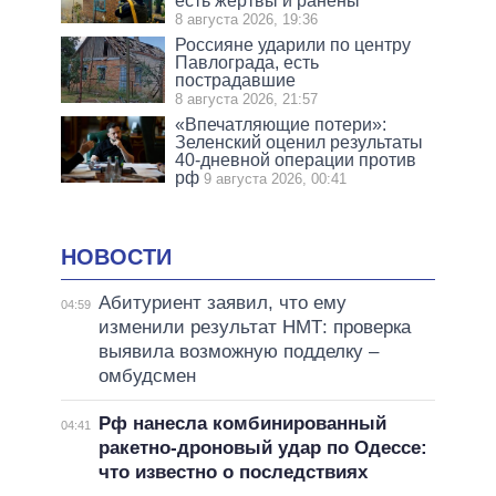
есть жертвы и ранены
8 августа 2026, 19:36
Россияне ударили по центру
Павлограда, есть
пострадавшие
8 августа 2026, 21:57
«Впечатляющие потери»:
Зеленский оценил результаты
40-дневной операции против
рф
9 августа 2026, 00:41
НОВОСТИ
Абитуриент заявил, что ему
04:59
изменили результат НМТ: проверка
выявила возможную подделку –
омбудсмен
Рф нанесла комбинированный
04:41
ракетно-дроновый удар по Одессе:
что известно о последствиях