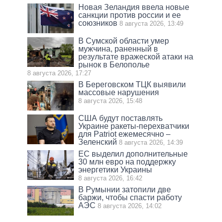
Новая Зеландия ввела новые
санкции против россии и ее
союзников
8 августа 2026, 13:49
В Сумской области умер
мужчина, раненный в
результате вражеской атаки на
рынок в Белополье
8 августа 2026, 17:27
В Береговском ТЦК выявили
массовые нарушения
8 августа 2026, 15:48
США будут поставлять
Украине ракеты-перехватчики
для Patriot ежемесячно –
Зеленский
8 августа 2026, 14:39
ЕС выделил дополнительные
30 млн евро на поддержку
энергетики Украины
8 августа 2026, 16:42
В Румынии затопили две
баржи, чтобы спасти работу
АЭС
8 августа 2026, 14:02