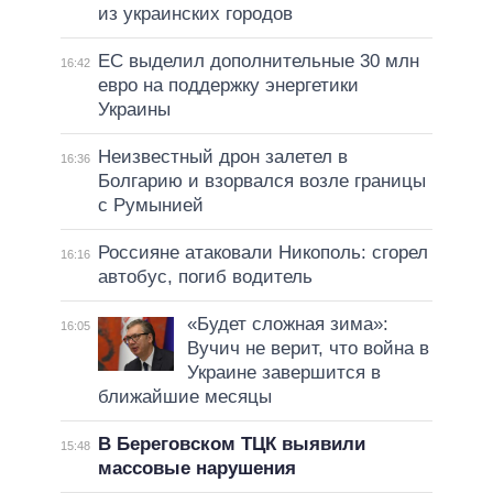
из украинских городов
ЕС выделил дополнительные 30 млн
16:42
евро на поддержку энергетики
Украины
Неизвестный дрон залетел в
16:36
Болгарию и взорвался возле границы
с Румынией
Россияне атаковали Никополь: сгорел
16:16
автобус, погиб водитель
«Будет сложная зима»:
16:05
Вучич не верит, что война в
Украине завершится в
ближайшие месяцы
В Береговском ТЦК выявили
15:48
массовые нарушения