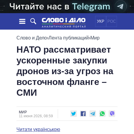
УКР
РОС
НОВОСТИ
Слово и Дело
›
Лента публикаций
›
Мир
НАТО рассматривает
ОБЕЩАНИЯ
ЛЕНТА
ПОЛИТИКА
ускоренные закупки
СОБЫТИЯ
ЭКОНОМИКА
ПОЛИТИКИ
дронов из-за угроз на
СТАТЬИ
ОБЩЕСТВО
ИНФОГРАФИКА
МНЕНИЯ
МИР
ВСЕ ПОЛИТИКИ
восточном фланге –
ОБЗОРЫ
ПРЕЗИДЕНТ И ОФИС
СМИ
ВИДЕО
ДАЙДЖЕСТЫ
ВЕРХОВНАЯ РАДА
ПОДДЕРЖАТЬ
КАБИНЕТ МИНИСТРОВ
ГЛАВЫ ОБЛАДМИНИСТРАЦИЙ
МИР
СРАВНЕНИЕ ПОЛИТИКОВ
11 июня 2026, 08:59
МЭРЫ
Читати українською
ВСЕ ПЕРСОНЫ