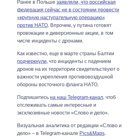
Ранее в Польше
заявляли, что российская
федерация сейчас не в состоянии провести
«крупную наступательную операцию»
против НАТО
. Впрочем, у путина готовят
провокации и диверсионные акции, в том
числе инциденты с дронами.
Как известно, еще в марте страны Балтии
подчеркнули
, что инциденты с падением
дронов на их территории свидетельствуют о
важности укрепления противовоздушной
обороны восточного фланга НАТО.
Подпишитесь
на наш Telegram-канал
, чтоб
отслеживать самые интересные и
эксклюзивные новости «Слово и дело».
Визуальная аналитика от редакции «Слово и
дело» – в Telegram-канале
Pics&Maps
.