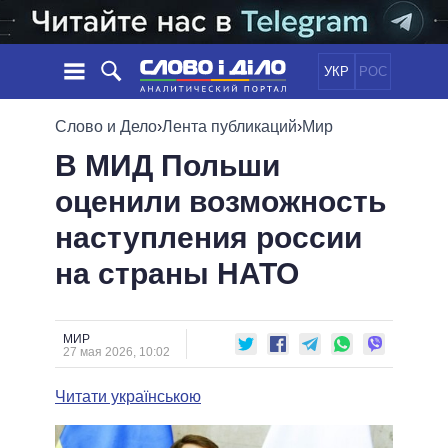
УКР
РОС
НОВОСТИ
Слово и Дело
›
Лента публикаций
›
Мир
В МИД Польши
ОБЕЩАНИЯ
ЛЕНТА
ПОЛИТИКА
оценили возможность
СОБЫТИЯ
ЭКОНОМИКА
ПОЛИТИКИ
наступления россии
СТАТЬИ
ОБЩЕСТВО
ИНФОГРАФИКА
МНЕНИЯ
МИР
ВСЕ ПОЛИТИКИ
на страны НАТО
ОБЗОРЫ
ПРЕЗИДЕНТ И ОФИС
ВИДЕО
ДАЙДЖЕСТЫ
ВЕРХОВНАЯ РАДА
МИР
ПОДДЕРЖАТЬ
КАБИНЕТ МИНИСТРОВ
27 мая 2026, 10:02
ГЛАВЫ ОБЛАДМИНИСТРАЦИЙ
СРАВНЕНИЕ ПОЛИТИКОВ
Читати українською
МЭРЫ
ВСЕ ПЕРСОНЫ