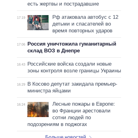
есть жертвы и пострадавшие
Рф атаковала автобус с 12
17:19
детьми и спасателей во
время повторных ударов
Россия уничтожила гуманитарный
17:06
склад ВОЗ в Днепре
Российские войска создали новые
16:43
зоны контроля возле границы Украины
В Косово депутат закидала премьер-
16:29
министра яйцами
Лесные пожары в Европе:
16:24
во Франции арестовали
сотни людей по
подозрениям в поджогах
Больше новостей