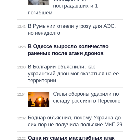
пострадавших и 1
погибшем
В Румынии отвели угрозу для АЭС,
13:41
но ненадолго
В Одессе выросло количество
13:28
раненых после атаки дронов
В Болгарии объяснили, как
13:03
украинский дрон мог оказаться на ее
территории
Силы обороны ударили по
12:54
складу россиян в Перекопе
Боднар объяснил, почему Украина до
12:32
сих пор не получила польские МиГ-29
Одна из самых масштабных атак
12:22