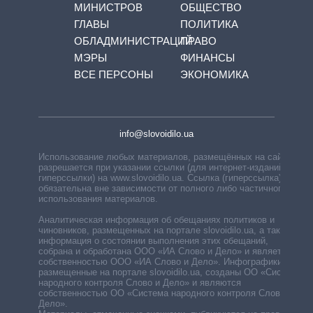
МИНИСТРОВ
ОБЩЕСТВО
ГЛАВЫ
ПОЛИТИКА
ОБЛАДМИНИСТРАЦИЙ
ПРАВО
МЭРЫ
ФИНАНСЫ
ВСЕ ПЕРСОНЫ
ЭКОНОМИКА
info@slovoidilo.ua
Использование любых материалов, размещённых на сайте,
разрешается при указании ссылки (для интернет-изданий —
гиперссылки) на www.slovoidilo.ua. Ссылка (гиперссылка)
обязательна вне зависимости от полного либо частичного
использования материалов.
Аналитическая информация об обещаниях политиков и
чиновников, размещенных на портале slovoidilo.ua, а также
информация о состоянии выполнения этих обещаний,
собрана и обработана ООО «ИА Слово и Дело» и является
собственностью ООО «ИА Слово и Дело». Инфографики,
размещенные на портале slovoidilo.ua, созданы ОО «Система
народного контроля Слово и Дело» и являются
собственностью ОО «Система народного контроля Слово и
Дело».