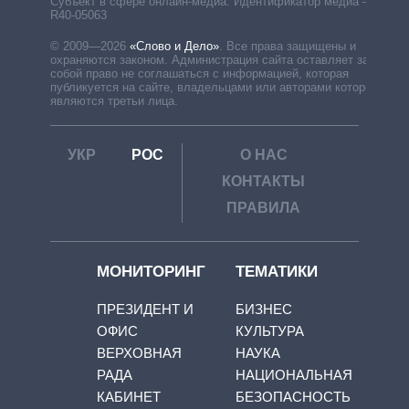
Субъект в сфере онлайн-медиа. Идентификатор медиа –
R40-05063
© 2009—2026
«Слово и Дело»
.
Все права защищены и
охраняются законом. Администрация сайта оставляет за
собой право не соглашаться с информацией, которая
публикуется на сайте, владельцами или авторами которой
являются третьи лица.
УКР
РОС
О НАС
КОНТАКТЫ
ПРАВИЛА
МОНИТОРИНГ
ТЕМАТИКИ
ПРЕЗИДЕНТ И
БИЗНЕС
ОФИС
КУЛЬТУРА
ВЕРХОВНАЯ
НАУКА
РАДА
НАЦИОНАЛЬНАЯ
КАБИНЕТ
БЕЗОПАСНОСТЬ