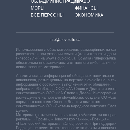
ОБЛАДМИНИСТРАЦИЙ
ПРАВО
МЭРЫ
ФИНАНСЫ
ВСЕ ПЕРСОНЫ
ЭКОНОМИКА
info@slovoidilo.ua
Использование любых материалов, размещённых на сайте,
разрешается при указании ссылки (для интернет-изданий —
гиперссылки) на www.slovoidilo.ua. Ссылка (гиперссылка)
обязательна вне зависимости от полного либо частичного
использования материалов.
Аналитическая информация об обещаниях политиков и
чиновников, размещенных на портале slovoidilo.ua, а также
информация о состоянии выполнения этих обещаний,
собрана и обработана ООО «ИА Слово и Дело» и является
собственностью ООО «ИА Слово и Дело». Инфографики,
размещенные на портале slovoidilo.ua, созданы ОО «Система
народного контроля Слово и Дело» и являются
собственностью ОО «Система народного контроля Слово и
Дело».
Материалы, отмеченные значками, публикуются на правах
рекламы: «Промо», «Новости компаний», «Позиция»,
«Партнерский материал», «Спецпроект», «При поддержке».
Редакция не несет ответственности за факты и оценочные