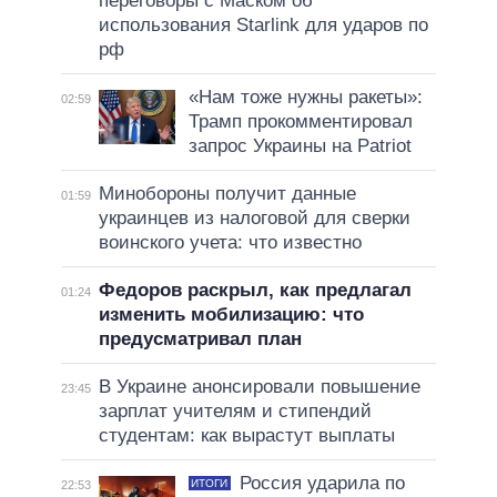
переговоры с Маском об
использования Starlink для ударов по
рф
«Нам тоже нужны ракеты»:
02:59
Трамп прокомментировал
запрос Украины на Patriot
Минобороны получит данные
01:59
украинцев из налоговой для сверки
воинского учета: что известно
Федоров раскрыл, как предлагал
01:24
изменить мобилизацию: что
предусматривал план
В Украине анонсировали повышение
23:45
зарплат учителям и стипендий
студентам: как вырастут выплаты
Россия ударила по
ИТОГИ
22:53