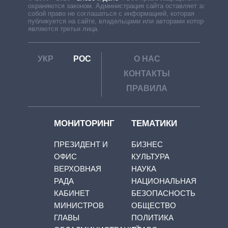
охраняются законом. Администрация сайта оставляет за
собой право не соглашаться с информацией, которая
публикуется на сайте, владельцами или авторами которой
являются третьи лица.
УКР
РОС
О НАС
КОНТАКТЫ
ПРАВИЛА
МОНИТОРИНГ
ТЕМАТИКИ
ПРЕЗИДЕНТ И
БИЗНЕС
ОФИС
КУЛЬТУРА
ВЕРХОВНАЯ
НАУКА
РАДА
НАЦИОНАЛЬНАЯ
КАБИНЕТ
БЕЗОПАСНОСТЬ
МИНИСТРОВ
ОБЩЕСТВО
ГЛАВЫ
ПОЛИТИКА