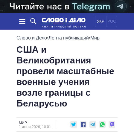
УКР
РОС
НОВОСТИ
Слово и Дело
›
Лента публикаций
›
Мир
США и
ОБЕЩАНИЯ
ЛЕНТА
ПОЛИТИКА
Великобритания
СОБЫТИЯ
ЭКОНОМИКА
ПОЛИТИКИ
провели масштабные
СТАТЬИ
ОБЩЕСТВО
ИНФОГРАФИКА
МНЕНИЯ
МИР
ВСЕ ПОЛИТИКИ
военные учения
ОБЗОРЫ
ПРЕЗИДЕНТ И ОФИС
возле границы с
ВИДЕО
ДАЙДЖЕСТЫ
ВЕРХОВНАЯ РАДА
Беларусью
ПОДДЕРЖАТЬ
КАБИНЕТ МИНИСТРОВ
ГЛАВЫ ОБЛАДМИНИСТРАЦИЙ
СРАВНЕНИЕ ПОЛИТИКОВ
МЭРЫ
МИР
1 июня 2026, 10:01
ВСЕ ПЕРСОНЫ