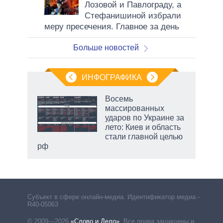
Лозовой и Павлограду, а
Стефанишиной избрали
меру пресечения. Главное за день
Больше новостей
ИНФОГРАФИКА
рифы
Восемь
у в
массированных
 на
ударов по Украине за
лето: Киев и область
стали главной целью
рф
маги
Субъект в сфере онлайн-медиа. Идентификатор медиа –
R40-05063
© 2009—2026
«Слово и Дело»
.
Все права защищены и