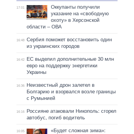
Оккупанты получили
17:01
указание на «свободную
охоту» в Херсонской
области – ОВА
Сербия поможет восстановить один
16:48
из украинских городов
ЕС выделил дополнительные 30 млн
16:42
евро на поддержку энергетики
Украины
Неизвестный дрон залетел в
16:36
Болгарию и взорвался возле границы
с Румынией
Россияне атаковали Никополь: сгорел
16:16
автобус, погиб водитель
«Будет сложная зима»:
16:05