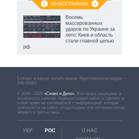
ИНФОГРАФИКА
Восемь
массированных
ударов по Украине за
лето: Киев и область
стали главной целью
рф
Субъект в сфере онлайн-медиа. Идентификатор медиа –
R40-05063
© 2009—2026
«Слово и Дело»
.
Все права защищены и
охраняются законом. Администрация сайта оставляет за
собой право не соглашаться с информацией, которая
публикуется на сайте, владельцами или авторами которой
являются третьи лица.
УКР
РОС
О НАС