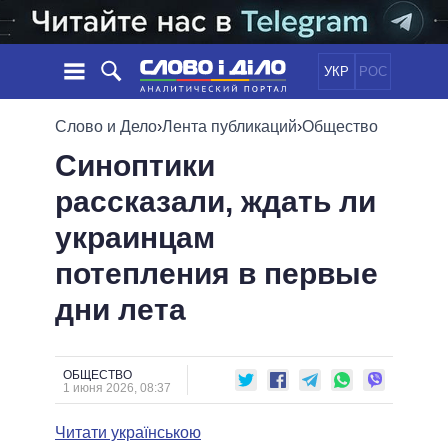
УКР
РОС
НОВОСТИ
Слово и Дело
›
Лента публикаций
›
Общество
Синоптики
ОБЕЩАНИЯ
ЛЕНТА
ПОЛИТИКА
рассказали, ждать ли
СОБЫТИЯ
ЭКОНОМИКА
ПОЛИТИКИ
украинцам
СТАТЬИ
ОБЩЕСТВО
ИНФОГРАФИКА
МНЕНИЯ
МИР
ВСЕ ПОЛИТИКИ
потепления в первые
ОБЗОРЫ
ПРЕЗИДЕНТ И ОФИС
дни лета
ВИДЕО
ДАЙДЖЕСТЫ
ВЕРХОВНАЯ РАДА
ПОДДЕРЖАТЬ
КАБИНЕТ МИНИСТРОВ
ГЛАВЫ ОБЛАДМИНИСТРАЦИЙ
ОБЩЕСТВО
СРАВНЕНИЕ ПОЛИТИКОВ
1 июня 2026, 08:37
МЭРЫ
Читати українською
ВСЕ ПЕРСОНЫ