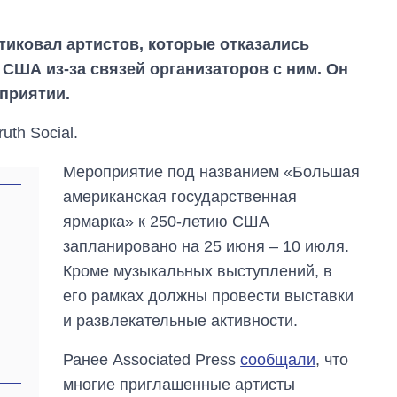
тиковал артистов, которые отказались
 США из-за связей организаторов с ним. Он
оприятии.
uth Social.
Мероприятие под названием «Большая
американская государственная
ярмарка» к 250-летию США
запланировано на 25 июня – 10 июля.
Кроме музыкальных выступлений, в
Как за 10 лет
его рамках должны провести выставки
изменилось
количество
и развлекательные активности.
поступающих в
бакалавриат,
Ранее Associated Press
сообщали
, что
магистратуру и
аспирантуру
многие приглашенные артисты