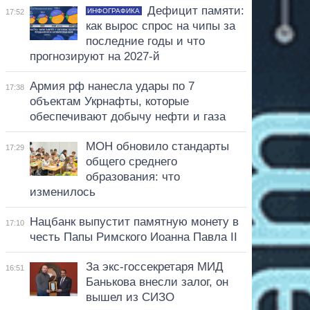
Дефицит памяти:
ИНФОГРАФИКА
17:52
как вырос спрос на чипы за
последние годы и что
прогнозируют на 2027-й
Армия рф нанесла удары по 7
17:38
объектам Укрнафты, которые
обеспечивают добычу нефти и газа
МОН обновило стандарты
17:29
общего среднего
образования: что
изменилось
Нацбанк выпустит памятную монету в
17:10
честь Папы Римского Иоанна Павла II
За экс-госсекретаря МИД
16:51
Банькова внесли залог, он
вышел из СИЗО