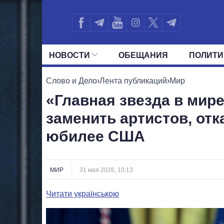
НОВОСТИ
ОБЕЩАНИЯ
ПОЛИТИ
ВСЕ ПОЛИТИКИ
ПРЕЗИДЕНТ И ОФ
Слово и Дело
›
Лента публикаций
›
Мир
«Главная звезда в мир
заменить артистов, от
юбилее США
МИР
31 мая 2026, 10:13
Читати українською