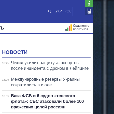
УКР
РОС
Сравнение
ТЬ
политиков
СТРАЦИЙ
МЭРЫ
ВСЕ ПЕРСОНЫ
НОВОСТИ
Чехия усилит защиту аэропортов
18:45
после инцидента с дроном в Лейпциге
Международные резервы Украины
18:09
сократились в июле
База ФСБ и 6 судов «теневого
18:05
флота»: СБС атаковали более 100
вражеских целей россиян