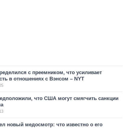
ределился с преемником, что усиливает
ть в отношениях с Вэнсом – NYT
25
редположили, что США могут смягчить санкции
на
13
л новый медосмотр: что известно о его