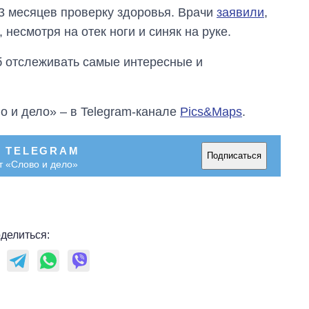
3 месяцев проверку здоровья. Врачи
заявили
,
 несмотря на отек ноги и синяк на руке.
об отслеживать самые интересные и
о и дело» – в Telegram-канале
Pics&Maps
.
В TELEGRAM
Подписаться
т «Слово и дело»
делиться: