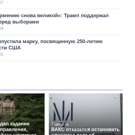
07
рмению снова великой»: Трамп поддержал
еред выборами
59
ыпустила марку, посвященную 250-летию
сти США
05
 дал задание
7 августа
аправления,
ВАКС отказался остановить