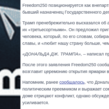
Freedom250 позиционируется как внепарт
бывший назначенец Государственного деп
Трамп пренебрежительно высказался об ар
их «третьесортными». Он предложил приг
человека, который, по его словам, собир
славы, и «любит нашу страну больше, чем
«ДОНАЛЬДА ДЖ. ТРАМПА»,
– написал п
После этого заявления Freedom250 сооб
возглавит церемонию открытия ярмарки в
Напомним, ранее
сообщалось
, что Донал
политическим преемником и выражает со
доме отрицают конфликт, однако обсужде
усиливается.