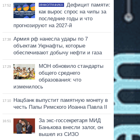
Дефицит памяти:
ИНФОГРАФИКА
17:52
как вырос спрос на чипы за
последние годы и что
прогнозируют на 2027-й
Армия рф нанесла удары по 7
17:38
объектам Укрнафты, которые
обеспечивают добычу нефти и газа
МОН обновило стандарты
17:29
общего среднего
образования: что
изменилось
Нацбанк выпустит памятную монету в
17:10
честь Папы Римского Иоанна Павла II
За экс-госсекретаря МИД
16:51
Банькова внесли залог, он
вышел из СИЗО