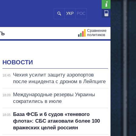
УКР
РОС
Сравнение
ТЬ
политиков
СТРАЦИЙ
МЭРЫ
ВСЕ ПЕРСОНЫ
НОВОСТИ
Чехия усилит защиту аэропортов
18:45
после инцидента с дроном в Лейпциге
Международные резервы Украины
18:09
сократились в июле
База ФСБ и 6 судов «теневого
18:05
флота»: СБС атаковали более 100
вражеских целей россиян