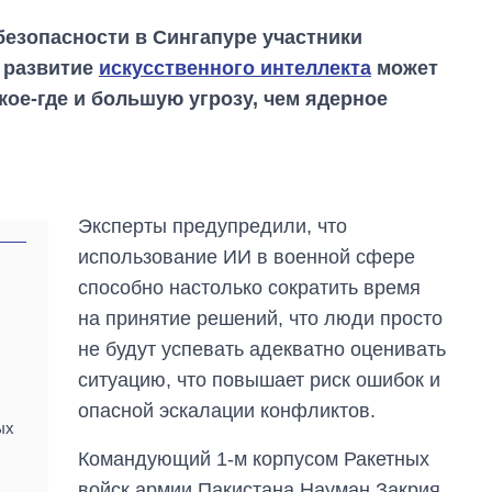
езопасности в Сингапуре участники
е развитие
искусственного интеллекта
может
кое-где и большую угрозу, чем ядерное
Эксперты предупредили, что
использование ИИ в военной сфере
способно настолько сократить время
на принятие решений, что люди просто
не будут успевать адекватно оценивать
Как за 10 лет
изменилось
ситуацию, что повышает риск ошибок и
количество
опасной эскалации конфликтов.
поступающих в
ых
бакалавриат,
магистратуру и
Командующий 1-м корпусом Ракетных
аспирантуру
войск армии Пакистана Науман Закрия