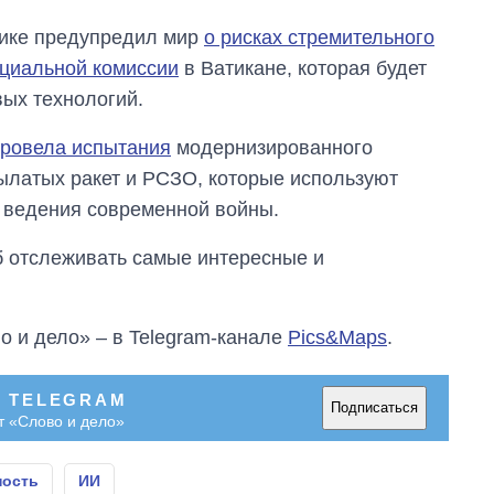
лике предупредил мир
о рисках стремительного
ециальной комиссии
в Ватикане, которая будет
вых технологий.
ровела испытания
модернизированного
рылатых ракет и РСЗО, которые используют
я ведения современной войны.
об отслеживать самые интересные и
о и дело» – в Telegram-канале
Pics&Maps
.
В TELEGRAM
Подписаться
т «Слово и дело»
ность
ИИ