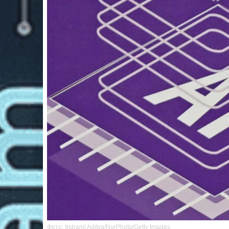
Фото: Indranil Aditya/NurPhoto/Getty Images