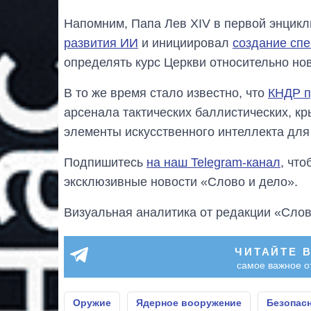
Напомним, Папа Лев XIV в первой энцик
развития ИИ
и инициировал
создание сп
определять курс Церкви относительно но
В то же время стало известно, что
КНДР п
арсенала тактических баллистических, к
элементы искусственного интеллекта дл
Подпишитесь
на наш Telegram-канал
, чт
эксклюзивные новости «Слово и дело».
Визуальная аналитика от редакции «Слов
ЧИТАЙТЕ 
самое важное о
Оружие
Ядерное вооружение
Безопас