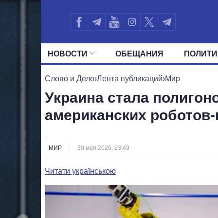
НОВОСТИ
ОБЕЩАНИЯ
ПОЛИТИ
ВСЕ ПОЛИТИКИ
ПРЕЗИДЕНТ И ОФ
Слово и Дело
›
Лента публикаций
›
Мир
Украина стала полигон
американских роботов
МИР
30 мая 2026, 23:49
Читати українською