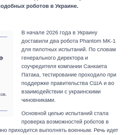
подобных роботов в Украине.
В начале 2026 года в Украину
доставили два робота Phantom MK-1
для пилотных испытаний. По словам
генерального директора и
рф
соучредителя компании Санкаета
Патака, тестирование проходило при
поддержке правительства США и во
взаимодействии с украинскими
ов.
чиновниками.
Сколько
картофеля
Основной целью испытаний стала
выращивали в
Украине до и во
проверка возможностей роботов в
время большой
но приходится выполнять военным. Речь идет
войны