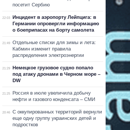
посетит Сербию
Инцидент в аэропорту Лейпцига: в
22:03
Германии опровергли информацию
о боеприпасах на борту самолета
Отдельные списки для зимы и лета:
21:49
Кабмин изменит правила
распределения электроэнергии
Немецкое грузовое судно попало
21:29
под атаку дронами в Черном море –
DW
Россия в июле увеличила добычу
21:25
нефти и газового конденсата – СМИ
С оккупированных территорий вернули
20:46
еще одну группу украинских детей и
подростков