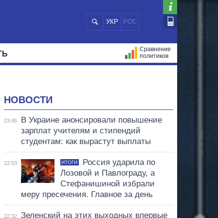
УКР
РОС
Сравнение
ТЬ
политиков
СТРАЦИЙ
МЭРЫ
ВСЕ ПЕРСОНЫ
НОВОСТИ
В Украине анонсировали повышение
23:45
зарплат учителям и стипендий
студентам: как вырастут выплаты
Россия ударила по
ИТОГИ
22:53
Лозовой и Павлограду, а
Стефанишиной избрали
меру пресечения. Главное за день
Зеленский на этих выходных впервые
22:32