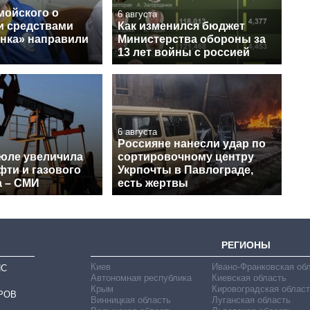
мойского о
6 августа
и средствами
Как изменился бюджет
нка» направили
Министерства обороны за
13 лет войны с россией
6 августа
Россияне нанесли удар по
июле увеличила
сортировочному центру
фти и газового
Укрпочты в Павлограде,
а – СМИ
есть жертвы
РЕГИОНЫ
Киев
Ивано-Франковская об
ИС
Автономная республика
Киевская область
Крым
Кировоградская област
РОВ
Винницкая область
Луганская область