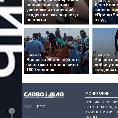
6 августа
повышение зарплат
Дело Коло
учителям и стипендий
завладени
студентам: как вырастут
«ПриватБа
выплаты
в суд
6 августа
6 августа
Вспышка Эболы в Конго:
Россия в 
число жертв превысило
добычу не
1800 человек
конденсат
МОНИТОРИНГ
ПРЕЗИДЕНТ И ОФ
УКР
РОС
ВЕРХОВНАЯ РАДА
КАБИНЕТ МИНИСТ
ГЛАВЫ