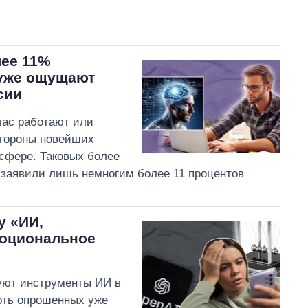
лее 11%
 уже ощущают
сии
час работают или
стороны новейших
сфере. Таковых более
И заявили лишь немногим более 11 процентов
у «ИИ,
моциональное
уют инструменты ИИ в
рть опрошенных уже