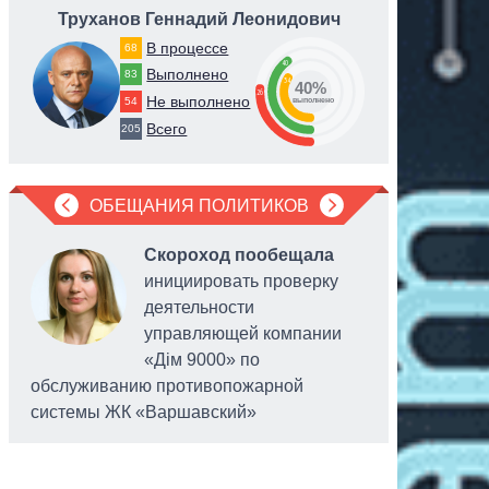
Труханов Геннадий Леонидович
Пидл
В процессе
68
40
Выполнено
83
34
40%
26
Не выполнено
54
выполнено
Всего
205
ОБЕЩАНИЯ ПОЛИТИКОВ
Скороход пообещала
инициировать проверку
деятельности
управляющей компании
«Дім 9000» по
обслуживанию противопожарной
системы ЖК «Варшавский»