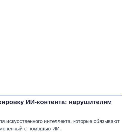
Тищенко Николай Николаевич
51
В процессе
21
Выполнено
10
33
16%
Не выполнено
32
выполнено
16
Всего
63
Ткаченко пообещал
открыть новую бесплатную
прачечную для
переселенцев на
Осокорках
кировку ИИ-контента: нарушителям
ля искусственного интеллекта, которые обязывают
измененный с помощью ИИ.