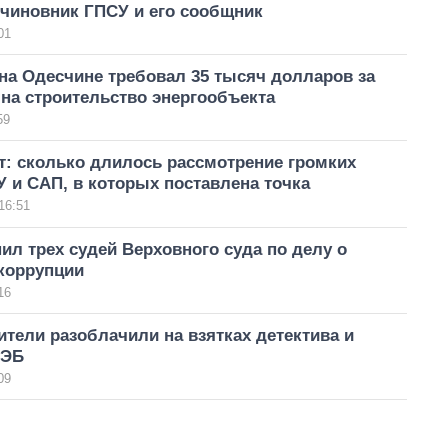
 чиновник ГПСУ и его сообщник
01
на Одесчине требовал 35 тысяч долларов за
на строительство энергообъекта
59
ет: сколько длилось рассмотрение громких
 и САП, в которых поставлена ​​точка
16:51
ил трех судей Верховного суда по делу о
коррупции
16
тели разоблачили на взятках детектива и
БЭБ
09