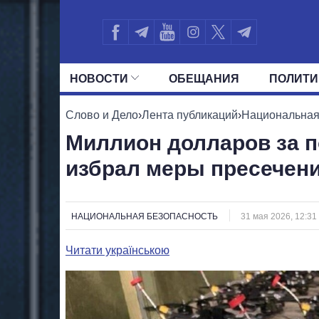
НОВОСТИ
ОБЕЩАНИЯ
ПОЛИТИ
ВСЕ ПОЛИТИКИ
ПРЕЗИДЕНТ И ОФ
Слово и Дело
›
Лента публикаций
›
Национальная
Миллион долларов за п
избрал меры пресечен
НАЦИОНАЛЬНАЯ БЕЗОПАСНОСТЬ
31 мая 2026, 12:31
Читати українською