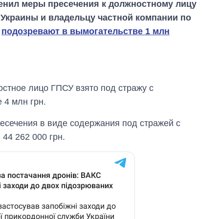
нил меры пресечения к должностному лицу
Украины и владельцу частной компании по
х
подозревают в вымогательстве 1 млн
стное лицо ГПСУ взято под стражу с
 4 млн грн.
есечения в виде содержания под стражей с
44 262 000 грн.
Как выросли
тарифы на
холодную воду в
городах Украины
на начало августа