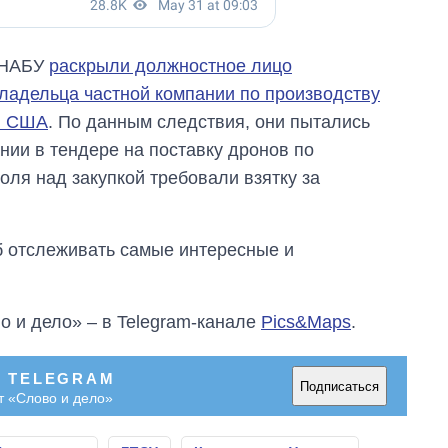
 НАБУ
раскрыли должностное лицо
ладельца частной компании по производству
в США
. По данным следствия, они пытались
нии в тендере на поставку дронов по
оля над закупкой требовали взятку за
об отслеживать самые интересные и
о и дело» – в Telegram-канале
Pics&Maps
.
В TELEGRAM
Подписаться
т «Слово и дело»