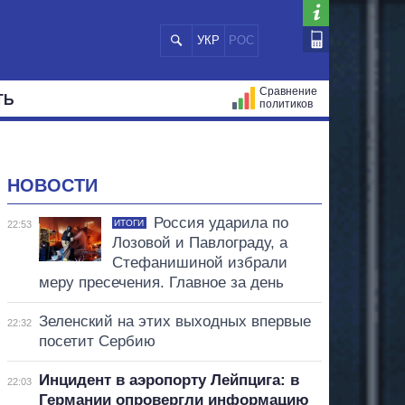
УКР
РОС
Сравнение
ТЬ
политиков
СТРАЦИЙ
МЭРЫ
ВСЕ ПЕРСОНЫ
НОВОСТИ
Россия ударила по
ИТОГИ
22:53
Лозовой и Павлограду, а
Стефанишиной избрали
меру пресечения. Главное за день
Зеленский на этих выходных впервые
22:32
посетит Сербию
Инцидент в аэропорту Лейпцига: в
22:03
Германии опровергли информацию