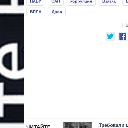
НАБУ
САП
коррупция
Взятка
БПЛА
Дрон
По
Требовали 
ЧИТАЙТЕ