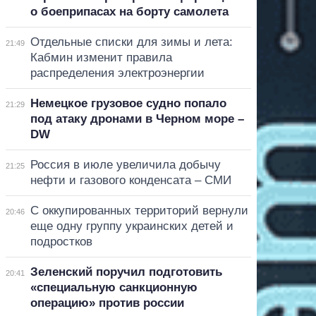
о боеприпасах на борту самолета
Отдельные списки для зимы и лета:
21:49
Кабмин изменит правила
распределения электроэнергии
Немецкое грузовое судно попало
21:29
под атаку дронами в Черном море –
DW
Россия в июле увеличила добычу
21:25
нефти и газового конденсата – СМИ
С оккупированных территорий вернули
20:46
еще одну группу украинских детей и
подростков
Зеленский поручил подготовить
20:41
«специальную санкционную
операцию» против россии