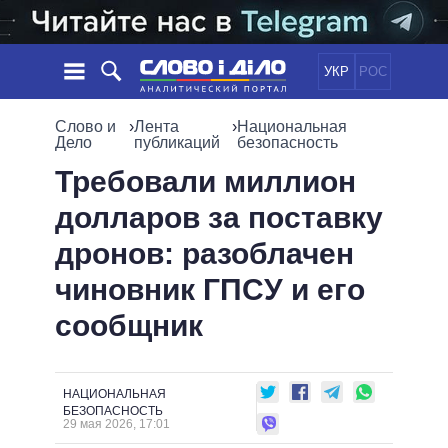
УКР
РОС
НОВОСТИ
Слово и
›
Лента
›
Национальная
Дело
публикаций
безопасность
ОБЕЩАНИЯ
ЛЕНТА
ПОЛИТИКА
Требовали миллион
СОБЫТИЯ
ЭКОНОМИКА
долларов за поставку
ПОЛИТИКИ
СТАТЬИ
ОБЩЕСТВО
дронов: разоблачен
ИНФОГРАФИКА
МНЕНИЯ
МИР
ВСЕ ПОЛИТИКИ
чиновник ГПСУ и его
ОБЗОРЫ
ПРЕЗИДЕНТ И ОФИС
ВИДЕО
сообщник
ДАЙДЖЕСТЫ
ВЕРХОВНАЯ РАДА
ПОДДЕРЖАТЬ
КАБИНЕТ МИНИСТРОВ
ГЛАВЫ ОБЛАДМИНИСТРАЦИЙ
СРАВНЕНИЕ ПОЛИТИКОВ
НАЦИОНАЛЬНАЯ
МЭРЫ
БЕЗОПАСНОСТЬ
29 мая 2026, 17:01
ВСЕ ПЕРСОНЫ