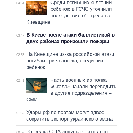
Среди погибших 4-летний
04:51
ребенок: в ГСЧС уточнили
последствия обстрела на
Киевщине
В Киеве после атаки баллистикой в
03:47
двух районах произошли пожары
На Киевщине из-за российской атаки
02:53
погибли три человека, среди них
ребенок
Часть военных из полка
02:41
«Скала» начали переводить
в другие подразделения –
СМИ
Удары рф по портам могут вдвое
01:59
сократить экспорт украинского зерна
Разведка США допускает, что дрон
00:57