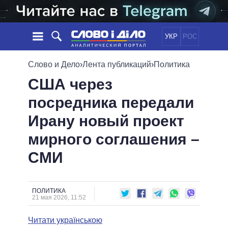
УКР
РОС
НОВОСТИ
Слово и Дело
›
Лента публикаций
›
Политика
США через
ОБЕЩАНИЯ
ЛЕНТА
ПОЛИТИКА
посредника передали
СОБЫТИЯ
ЭКОНОМИКА
ПОЛИТИКИ
Ирану новый проект
СТАТЬИ
ОБЩЕСТВО
ИНФОГРАФИКА
МНЕНИЯ
МИР
ВСЕ ПОЛИТИКИ
мирного соглашения –
ОБЗОРЫ
ПРЕЗИДЕНТ И ОФИС
СМИ
ВИДЕО
ДАЙДЖЕСТЫ
ВЕРХОВНАЯ РАДА
ПОДДЕРЖАТЬ
КАБИНЕТ МИНИСТРОВ
ГЛАВЫ ОБЛАДМИНИСТРАЦИЙ
ПОЛИТИКА
СРАВНЕНИЕ ПОЛИТИКОВ
21 мая 2026, 11:52
МЭРЫ
Читати українською
ВСЕ ПЕРСОНЫ