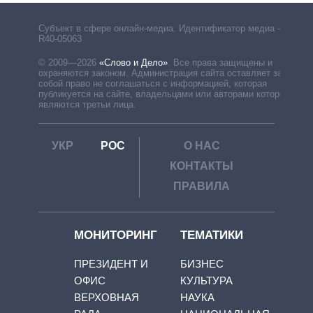
Субъект в сфере онлайн-медиа. Идентификатор медиа –
R40-05063
© 2009—2026
«Слово и Дело»
.
Все права защищены и
охраняются законом. Администрация сайта оставляет за
собой право не соглашаться с информацией, которая
публикуется на сайте, владельцами или авторами которой
являются третьи лица.
УКР
РОС
О НАС
КОНТАКТЫ
ПРАВИЛА
МОНИТОРИНГ
ТЕМАТИКИ
ПРЕЗИДЕНТ И
БИЗНЕС
ОФИС
КУЛЬТУРА
ВЕРХОВНАЯ
НАУКА