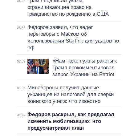
Трамп подписал указы,
04:39
ограничивающие право на
гражданство по рождению в США
Федоров заявил, что ведет
03:56
переговоры с Маском об
использования Starlink для ударов по
рф
«Нам тоже нужны ракеты»:
02:59
Трамп прокомментировал
запрос Украины на Patriot
Минобороны получит данные
01:59
украинцев из налоговой для сверки
воинского учета: что известно
Федоров раскрыл, как предлагал
01:24
изменить мобилизацию: что
предусматривал план