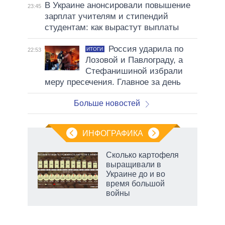
В Украине анонсировали повышение
23:45
зарплат учителям и стипендий
студентам: как вырастут выплаты
Россия ударила по
ИТОГИ
22:53
Лозовой и Павлограду, а
Стефанишиной избрали
меру пресечения. Главное за день
Больше новостей
ИНФОГРАФИКА
Сколько картофеля
выращивали в
не за
Украине до и во
асть
время большой
елью
войны
маги