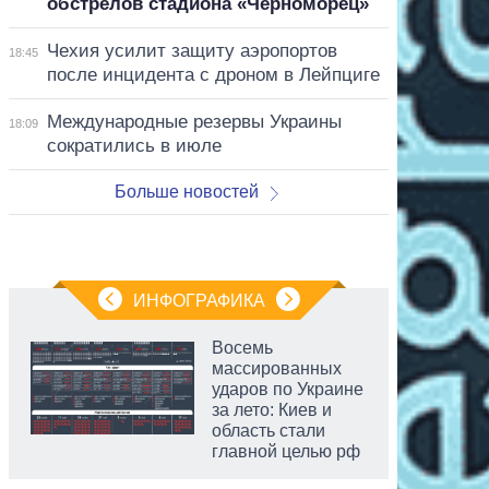
обстрелов стадиона «Черноморец»
Чехия усилит защиту аэропортов
18:45
после инцидента с дроном в Лейпциге
Международные резервы Украины
18:09
сократились в июле
Больше новостей
ИНФОГРАФИКА
Восемь
массированных
ударов по Украине
за лето: Киев и
область стали
главной целью рф