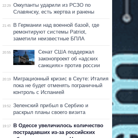
Оккупанты ударили из РСЗО по
22:29
Славянску, есть жертва и ранены
В Германии над военной базой, где
21:45
ремонтируют системы Patriot,
заметили неизвестные БПЛА
Сенат США поддержал
20:55
законопроект об «адских
санкциях» против россии
Миграционный кризис в Сеуте: Италия
20:19
пока не будет отменять пограничный
контроль с Испанией
Зеленский прибыл в Сербию и
19:52
раскрыл планы своего визита
В Одессе увеличилось количество
19:17
пострадавших из-за российских