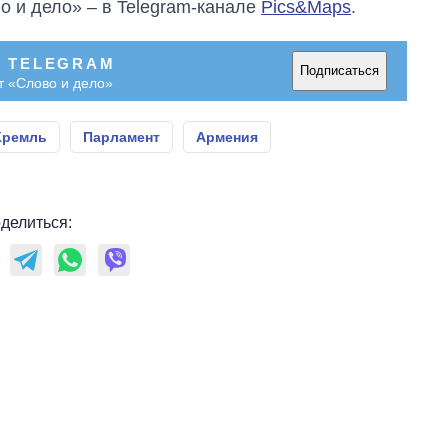
о и дело» – в Telegram-канале
Pics&Maps
.
В TELEGRAM
Подписаться
т «Слово и дело»
Кремль
Парламент
Армения
делиться: