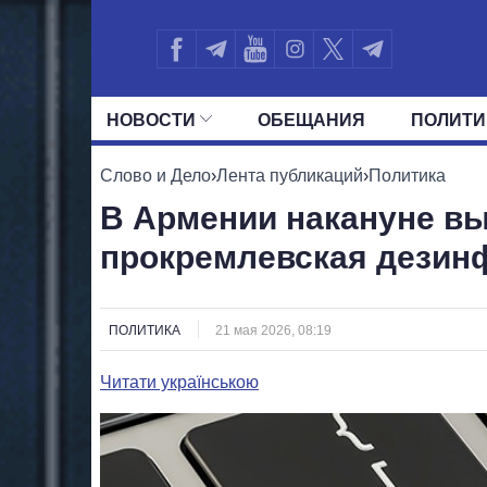
НОВОСТИ
ОБЕЩАНИЯ
ПОЛИТИ
ВСЕ ПОЛИТИКИ
ПРЕЗИДЕНТ И ОФ
Слово и Дело
›
Лента публикаций
›
Политика
В Армении накануне в
прокремлевская дезин
ПОЛИТИКА
21 мая 2026, 08:19
Читати українською