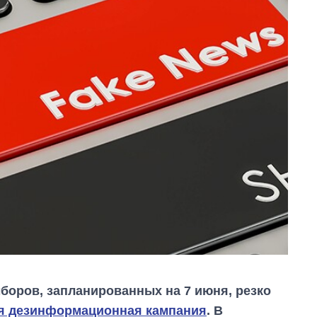
боров, запланированных на 7 июня, резко
я дезинформационная кампания
. В