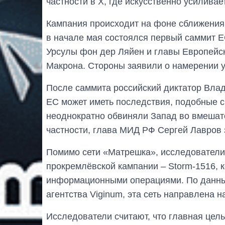
частности в X, где искусственно усилива
Кампания происходит на фоне сближения
в начале мая состоялся первый саммит 
Урсулы фон дер Ляйен и главы Европейск
Макрона. Стороны заявили о намерении у
После саммита российский диктатор Влад
ЕС может иметь последствия, подобные с
неоднократно обвиняли Запад во вмешат
частности, глава МИД РФ Сергей Лавров 
Помимо сети «Матрешка», исследователи
прокремлёвской кампании – Storm-1516,
информационными операциями. По данны
агентства Viginum, эта сеть направлена 
Исследователи считают, что главная цел