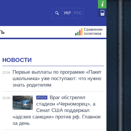
УКР
РОС
Сравнение
ТЬ
политиков
СТРАЦИЙ
МЭРЫ
ВСЕ ПЕРСОНЫ
НОВОСТИ
Первые выплаты по программе «Пакет
23:56
школьника» уже поступают: что нужно
знать родителям
Враг обстрелял
ИТОГИ
23:09
стадион «Черноморец», а
Сенат США поддержал
«адские санкции» против рф. Главное
за день