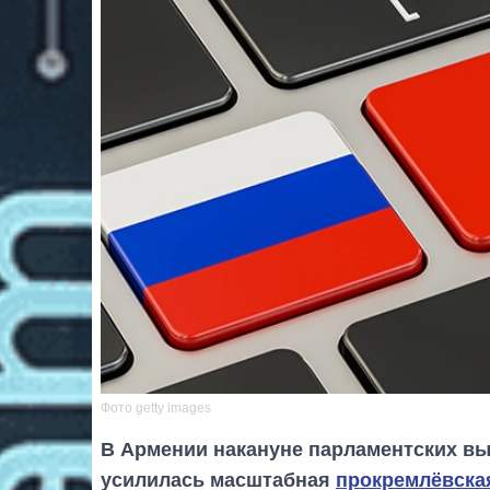
Фото getty images
В Армении накануне парламентских вы
усилилась масштабная
прокремлёвска