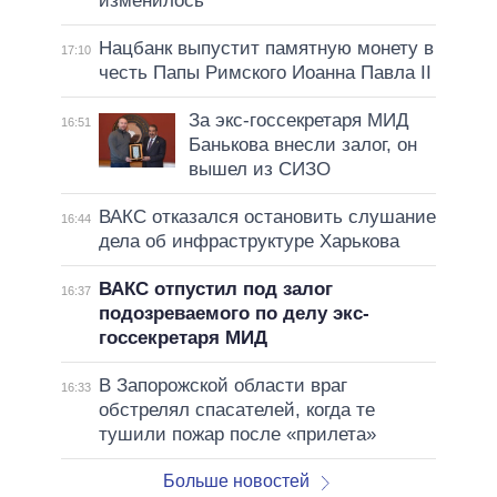
изменилось
Нацбанк выпустит памятную монету в
17:10
честь Папы Римского Иоанна Павла II
За экс-госсекретаря МИД
16:51
Банькова внесли залог, он
вышел из СИЗО
ВАКС отказался остановить слушание
16:44
дела об инфраструктуре Харькова
ВАКС отпустил под залог
16:37
подозреваемого по делу экс-
госсекретаря МИД
В Запорожской области враг
16:33
обстрелял спасателей, когда те
тушили пожар после «прилета»
Больше новостей