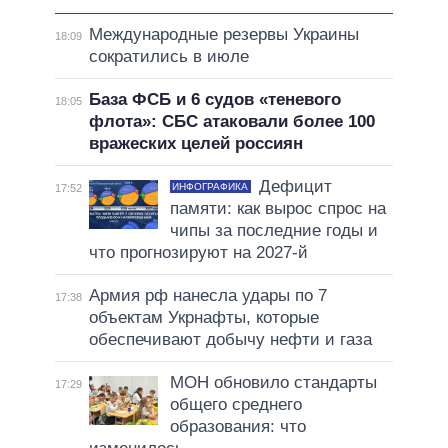
Международные резервы Украины
18:09
сократились в июле
База ФСБ и 6 судов «теневого
18:05
флота»: СБС атаковали более 100
вражеских целей россиян
Дефицит
ИНФОГРАФИКА
17:52
памяти: как вырос спрос на
чипы за последние годы и
что прогнозируют на 2027-й
Армия рф нанесла удары по 7
17:38
объектам Укрнафты, которые
обеспечивают добычу нефти и газа
МОН обновило стандарты
17:29
общего среднего
образования: что